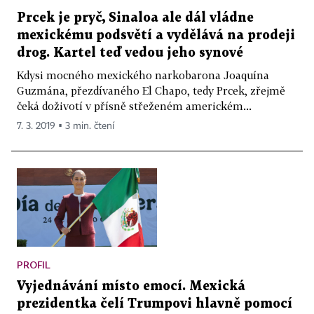
Prcek je pryč, Sinaloa ale dál vládne
mexickému podsvětí a vydělává na prodeji
drog. Kartel teď vedou jeho synové
Kdysi mocného mexického narkobarona Joaquína
Guzmána, přezdívaného El Chapo, tedy Prcek, zřejmě
čeká doživotí v přísně střeženém americkém...
7. 3. 2019 ▪ 3 min. čtení
PROFIL
Vyjednávání místo emocí. Mexická
prezidentka čelí Trumpovi hlavně pomocí