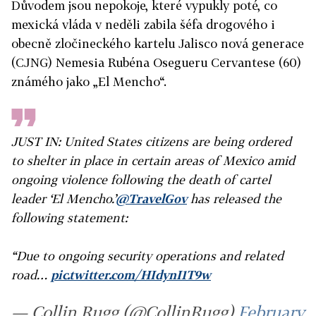
Důvodem jsou nepokoje, které vypukly poté, co
mexická vláda v neděli zabila šéfa drogového i
obecně zločineckého kartelu Jalisco nová generace
(CJNG) Nemesia Rubéna Osegueru Cervantese (60)
známého jako „El Mencho“.
JUST IN: United States citizens are being ordered
to shelter in place in certain areas of Mexico amid
ongoing violence following the death of cartel
leader ‘El Mencho.’
@TravelGov
has released the
following statement:
“Due to ongoing security operations and related
road…
pic.twitter.com/HIdynI1T9w
— Collin Rugg (@CollinRugg)
February