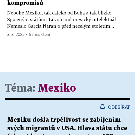
kompromisů
Nebohé Mexiko, tak daleko od Boha a tak blízko
Spojeným státům. Tak shrnul mexický intelektuál
Nemesio García Naranjo před necelým stoletím...
3. 3. 2025 ▪ 6 min. čtení
Téma:
Mexiko
ODEBÍRAT
Mexiku došla trpělivost se zabíjením
svých migrantů v USA. Hlava státu chce