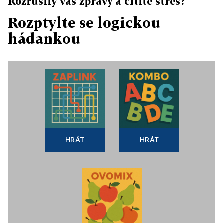
Rozrušily vás zprávy a cítíte stres?
Rozptylte se logickou
hádankou
HRÁT
HRÁT