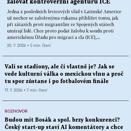
žalovat kontroverzní agenturu ICE
Jedna z posledních levicových vlád v Latinské Americe
už nechce se založenýma rukama přihlížet tomu, jak
při zátazích proti migrantům ve Spojených státech
umírají lidé. Chce proto podat žalobu k soudu proti
americkému Úřadu pro migraci a cla (ICE),...
20. 7. 2026 ▪ 5 min. čtení
Valí se stadiony, ale čí vlastně je? Jak se
vede kulturní válka o mexickou vlnu a proč
tu spor zůstane i po fotbalovém finále
17. 7. 2026 ▪ 7 min. čtení
ROZHOVOR
Budou mít Bosák a spol. brzy konkurenci?
Český start-up staví AI komentátory a chce