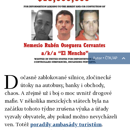
Autor ▪
ČTK/AP
D
očasně zablokované silnice, zločinecké
útoky na autobusy, banky i obchody,
chaos. A zřejmě už i boj o moc uvnitř drogové
mafie. V několika mexických státech byla na
začátku tohoto týdne zrušena výuka a úřady
vyzvaly obyvatele, aby pokud možno nevycházeli
ven. Totéž
poradily ambasády turistům
.