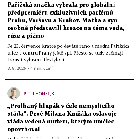
Pařížská značka vybrala pro globální
předpremiéru exkluzivních parfémů
Prahu, Varšavu a Krakov. Matka a syn
osobně představili kreace na téma voda,
růže a pižmo
Je 23. července krátce po deváté ráno a módní Pařížská
ulice v centru Prahy ještě spí. Přesto se tudy začínají
trousit vybraní lifestyloví...
8. 8. 2026 ▪ 4 min. čtení
PETR HONZEJK
„Prolhaný hlupák v čele nemyslícího
stáda“. Proč Milana Knížáka oslavuje
vláda vedená mužem, kterým umělec
opovrhoval