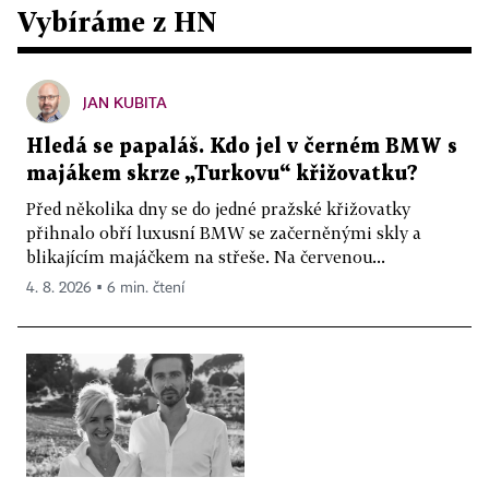
Vybíráme z HN
JAN KUBITA
Hledá se papaláš. Kdo jel v černém BMW s
majákem skrze „Turkovu“ křižovatku?
Před několika dny se do jedné pražské křižovatky
přihnalo obří luxusní BMW se začerněnými skly a
blikajícím majáčkem na střeše. Na červenou...
4. 8. 2026 ▪ 6 min. čtení