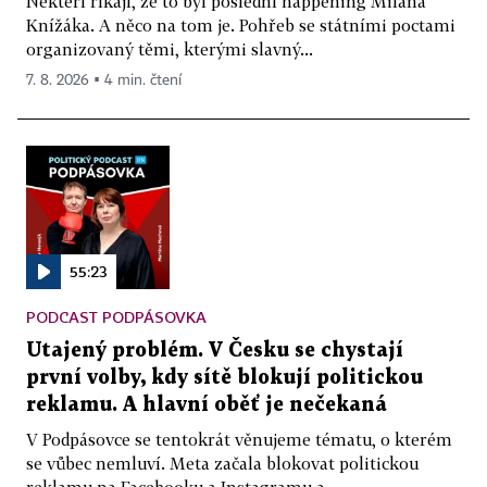
Někteří říkají, že to byl poslední happening Milana
Knížáka. A něco na tom je. Pohřeb se státními poctami
organizovaný těmi, kterými slavný...
7. 8. 2026 ▪ 4 min. čtení
55:23
PODCAST PODPÁSOVKA
Utajený problém. V Česku se chystají
první volby, kdy sítě blokují politickou
reklamu. A hlavní oběť je nečekaná
V Podpásovce se tentokrát věnujeme tématu, o kterém
se vůbec nemluví. Meta začala blokovat politickou
reklamu na Facebooku a Instagramu a...