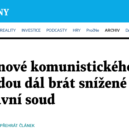
ARCHIV
REALITY
INVESTICE
PODCASTY
HRY
PročNe
D
enové komunistickéh
dou dál brát snížené
avní soud
PŘEHRÁT ČLÁNEK