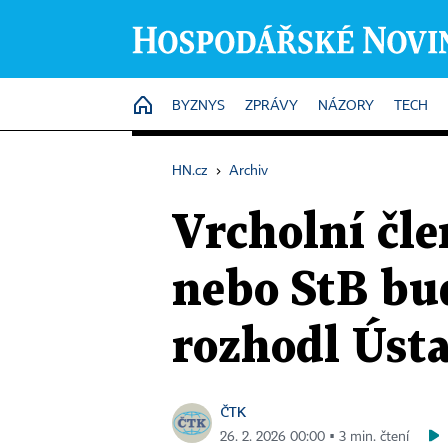
HOME
BYZNYS
ZPRÁVY
NÁZORY
TECH
HN.cz
›
Archiv
Vrcholní čl
nebo StB bu
rozhodl Úst
ČTK
26. 2. 2026 00:00 ▪ 3 min. čtení