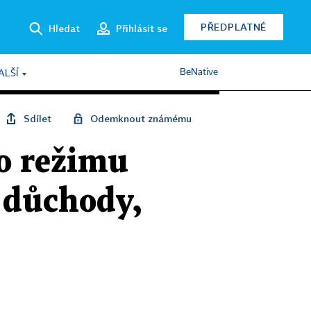
PŘEDPLATNÉ
Hledat
Přihlásit se
BeNative
ALŠÍ
Sdílet
Odemknout známému
o režimu
 důchody,