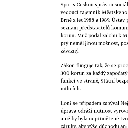
Spor s Českou správou sociá
vedoucí tajemník Městského
Brně z let 1988 a 1989. Ústav 
seznam představitelů komuni
korun. Muž podal žalobu k Mě
prý neměl jinou možnost, pos
závazný.
Zákon funguje tak, že se pro
300 korun za každý započatý 
funkcí ve straně, Státní bez
milicích.
Loni se případem zabýval Nej
úprava odráží nutnost vyrov
aniž by byla nepřiměřeně tv
záruky, aby výše důchodu ani 