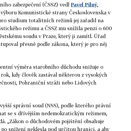
lního zabezpečení (ČSSZ) vedl
Pavel Pilný
,
 výboru Komunistické strany Československa v
pro studium totalitních režimů jej zařadil na
stického režimu a ČSSZ mu snížila penzi o 600
stskému soudu v Praze, který ji zamítl. Úřad
tupoval přesně podle zákona, který je pro něj
centní výměra starobního důchodu snižuje o
rok, kdy člověk zastával některou z vysokých
pečnosti, Pohraniční stráži nebo Lidových
vyšší správní soud (NSS), podle kterého právní
nat se s dřívějším nedemokratickým režimem,
rdá. „Zákon o důchodovém pojištění obsahuje
po snížení neklesla pod určitou hranici, a aby