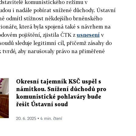
edstavitelé komunistického režimu v
dou i nadále pobírat snížené důchody. Ústavní
ně odmítl stížnost někdejšího brněnského
ionáře, která byla spojená také s návrhem na
ovém pojištění, zjistila ČTK z
usnesení
v
soudů sleduje legitimní cíl, přičemž zásahy do
 tvrdé, aby narušovaly právo na přiměřené
Okresní tajemník KSČ uspěl s
námitkou. Snížení důchodů pro
komunistické pohlaváry bude
řešit Ústavní soud
20. 6. 2025 ▪ 4 min. čtení