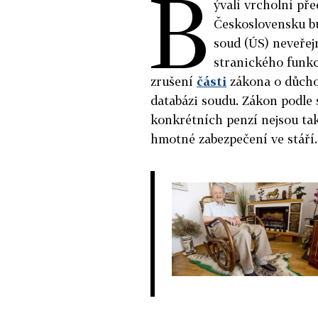
B
ývalí vrcholní př
Československu bu
soud (ÚS) neveřej
stranického funkc
zrušení
části
zákona o důchod
databázi soudu. Zákon podle 
konkrétních penzí nejsou tak
hmotné zabezpečení ve stáří.