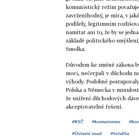
komunistický režim považuje 
zavrženíhodný, je míra, v ja
podílely, legitimním rozlišo
namítat ani to, že by se jed
základě politického smýšlení
Smolka.
Důvodem ke změně zákona bylo 
moci, nečerpali v důchodu n
výhody. Podobně postupovaly
Polska a Německa v minulosti
že snížení důchodových dáve
akceptovatelné řešení.
#KSČ
#komunismus
#kom
#Ústavní soud
#totalita