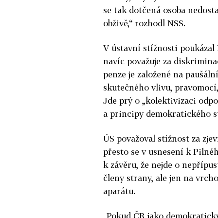
se tak dotčená osoba nedostal
obživě,“ rozhodl NSS.
V ústavní stížnosti poukázal
navíc považuje za diskriminač
penze je založené na paušáln
skutečného vlivu, pravomocí,
Jde prý o „kolektivizaci od
a principy demokratického s
ÚS považoval stížnost za zje
přesto se v usnesení k Pilné
k závěru, že nejde o nepříp
členy strany, ale jen na vrcho
aparátu.
„Pokud ČR jako demokratický 