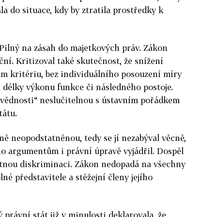
a do situace, kdy by ztratila prostředky k
 Pilný na zásah do majetkových práv. Zákon
ní. Kritizoval také skutečnost, že snížení
ím kritériu, bez individuálního posouzení míry
 délky výkonu funkce či následného postoje.
povědnosti“ neslučitelnou s ústavním pořádkem
tátu.
vně neopodstatněnou, tedy se jí nezabýval věcně,
ho argumentům i právní úpravě vyjádřil. Dospěl
ustnou diskriminaci. Zákon nedopadá na všechny
lné představitele a stěžejní členy jejího
právní stát již v minulosti deklarovala, že