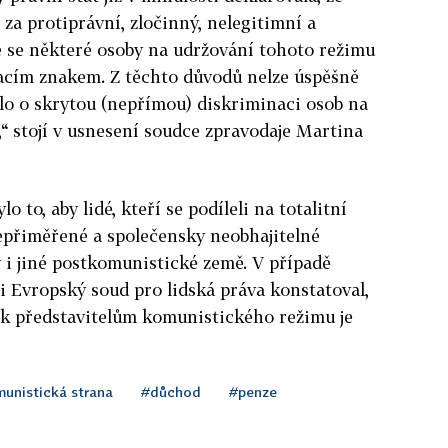
za protiprávní, zločinný, nelegitimní a
ké se některé osoby na udržování tohoto režimu
vacím znakem. Z těchto důvodů nelze úspěšně
nalo o skrytou (nepřímou) diskriminaci osob na
,“ stojí v usnesení soudce zpravodaje Martina
to, aby lidé, kteří se podíleli na totalitní
epřiměřené a společensky neobhajitelné
 i jiné postkomunistické země. V případě
 Evropský soud pro lidská práva konstatoval,
k představitelům komunistického režimu je
unistická strana
#důchod
#penze