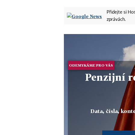
Přidejte si H
zprávách.
ODEMYKÁME PRO VÁS
Penzijní r
Data, čísla, konte