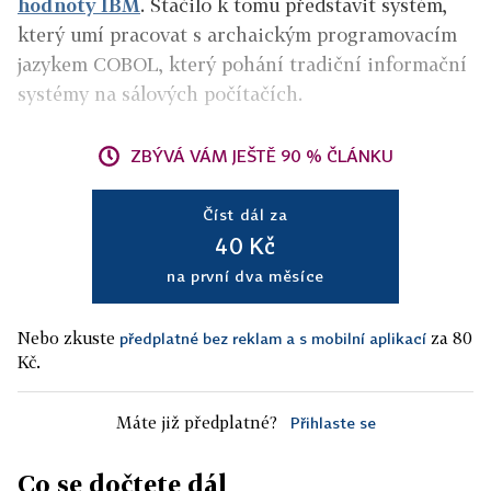
hodnoty IBM
. Stačilo k tomu představit systém,
který umí pracovat s archaickým programovacím
jazykem COBOL, který pohání tradiční informační
systémy na sálových počítačích.
ZBÝVÁ VÁM JEŠTĚ 90 % ČLÁNKU
Číst dál za
40 Kč
na první dva měsíce
Nebo zkuste
za 80
předplatné bez reklam a s mobilní aplikací
Kč.
Máte již předplatné?
Přihlaste se
Co se dočtete dál