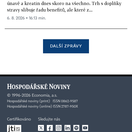
únavě a kreatin dnes skoro na všechno. Trh s doplňky
stravy slibuje řadu benefitů, ale které z...
6. 8. 2026 ▪ 16:13 min.
DALŠÍ ZPRÁVY
©
1996-2026
Economia, a.s.
Hospodářské noviny (print) ISSN 0862-9587
Hospodářské noviny (online) ISSN 2787-950X
Certifikováno
Sledujte nás