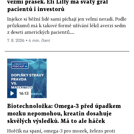
vezmi prášek. Eli Lilly má svatý grál
pacientů i investorů
Injekce si běžní lidé sami píchají jen velmi neradi. Podle
průzkumů má k takové formě užívání léků averzi sedm
z deseti amerických pacientů....
7. 8. 2026 ▪ 4 min. čtení
16:13
Biotechnoložka: Omega-3 před úpadkem
mozku nepomohou, kreatin dosahuje
skvělých výsledků. Má to ale háček
Hořčík na spaní, omega-3 pro mozek, železo proti