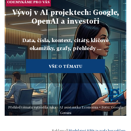
ODEMYKÁME PRO VÁS
Vývoj v AI projektech: Google,
OpenAI a investoři
Data, čísla, kontext, citáty, klíčové
okamžiky, grafy, přehledy ...
VŠE O TÉMATU
Přehled tématu vytvořila Aika - AI asistentka Economia • Foto: Google
Gemini
|
Předplatné HN+ je zcela bez reklam.