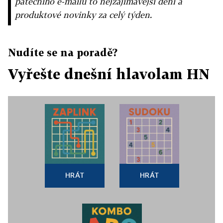
pátečního e-mailu to nejzajímavější dění a
produktové novinky za celý týden.
Nudíte se na poradě?
Vyřešte dnešní hlavolam HN
HRÁT
HRÁT