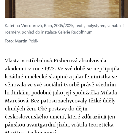
Kateřina Vincourová, Rain, 2005/2025, textil, polystyren, variabilní
rozměry, pohled do instalace Galerie Rudolfinum
Foto: Martin Polák
Vlasta Vostřebalová‑Fisherová absolvovala
akademii v roce 1923. Ve své době se nepřipojila
k žádné umělecké skupině a jako feministka se
věnovala ve své sociální tvorbě právě všedním
hrdinkám, podobně jako její spolužačka Milada
Marešová. Bez patosu zachycovaly těžké úděly
chudých žen. Obě postavy do dějin
československého umění, které zdůrazňují jen
pánskou avantgardní jízdu, vrátila teoretička
Martina Pachmanová.