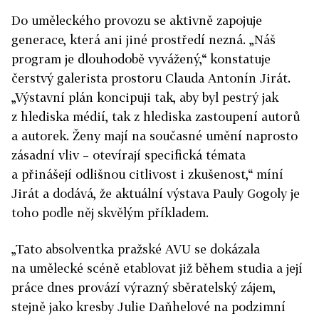
Do uměleckého provozu se aktivně zapojuje
generace, která ani jiné prostředí nezná. „Náš
program je dlouhodobě vyvážený,“ konstatuje
čerstvý galerista prostoru Clauda Antonín Jirát.
„Výstavní plán koncipuji tak, aby byl pestrý jak
z hlediska médií, tak z hlediska zastoupení autorů
a autorek. Ženy mají na současné umění naprosto
zásadní vliv – otevírají specifická témata
a přinášejí odlišnou citlivost i zkušenost,“ míní
Jirát a dodává, že aktuální výstava Pauly Gogoly je
toho podle něj skvělým příkladem.
„Tato absolventka pražské AVU se dokázala
na umělecké scéně etablovat již během studia a její
práce dnes provází výrazný sběratelský zájem,
stejně jako kresby Julie Daňhelové na podzimní