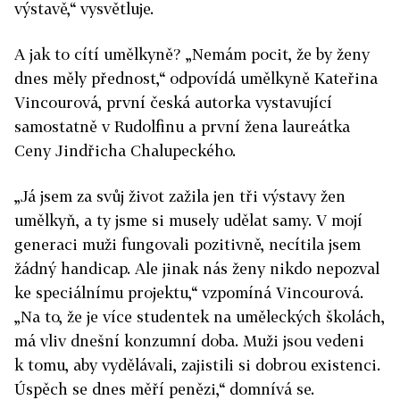
výstavě,“ vysvětluje.
A jak to cítí umělkyně? „Nemám pocit, že by ženy
dnes měly přednost,“ odpovídá umělkyně Kateřina
Vincourová, první česká autorka vystavující
samostatně v Rudolfinu a první žena laureátka
Ceny Jindřicha Chalupeckého.
„Já jsem za svůj život zažila jen tři výstavy žen
umělkyň, a ty jsme si musely udělat samy. V mojí
generaci muži fungovali pozitivně, necítila jsem
žádný handicap. Ale jinak nás ženy nikdo nepozval
ke speciálnímu projektu,“ vzpomíná Vincourová.
„Na to, že je více studentek na uměleckých školách,
má vliv dnešní konzumní doba. Muži jsou vedeni
k tomu, aby vydělávali, zajistili si dobrou existenci.
Úspěch se dnes měří penězi,“ domnívá se.