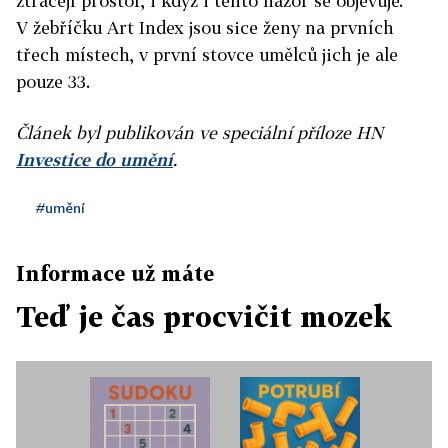
ztrácejí prostor, i když i tento názor se objevuje.
V žebříčku Art Index jsou sice ženy na prvních
třech místech, v první stovce umělců jich je ale
pouze 33.
Článek byl publikován ve speciální příloze HN
Investice do umění
.
#umění
Informace už máte
Teď je čas procvičit mozek