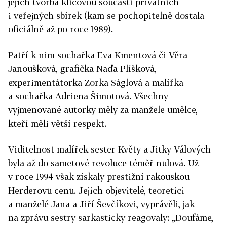
jejich tvorba klíčovou součástí privátních
i veřejných sbírek (kam se pochopitelně dostala
oficiálně až po roce 1989).
Patří k nim sochařka Eva Kmentová či Věra
Janoušková, grafička Naďa Plíšková,
experimentátorka Zorka Ságlová a malířka
a sochařka Adriena Šimotová. Všechny
vyjmenované autorky měly za manžele umělce,
kteří měli větší respekt.
Viditelnost malířek sester Květy a Jitky Válových
byla až do sametové revoluce téměř nulová. Už
v roce 1994 však získaly prestižní rakouskou
Herderovu cenu. Jejich objevitelé, teoretici
a manželé Jana a Jiří Ševčíkovi, vyprávěli, jak
na zprávu sestry sarkasticky reagovaly: „Doufáme,