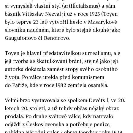
si vymysleli vlastní styl (artificialismus) a sám
básník Vítězslav Nezval jí už v roce 1925 (Toyen
bylo teprve 23 let) vytvořil heslo v Masarykově
slovníku naučném, které bylo stejně dlouhé jako
Gauguionovo či Renoirovo.
Toyen je hlavní představitelkou surrealismu, ale
její tvorba se škatulkování brání, stejně jako její
autorka dokázala zamést stopy svého osobního
života. Po válce utekla před komunismem
do Paříže, kde v roce 1982 zemřela osamělá.
Velmi brzo vystavovala se spolkem Devětsil, ve 20.
letech 20. století, a už tehdy občas nějaký obraz
prodala. Po druhé světové válce, kdy natrvalo
odjíždí z Československa a potřebuje peníze,
nabídne Národní galerii obraz Fjordy z roku 1928,