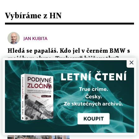
Vybíráme z HN
JAN KUBITA
Hledá se papaláš. Kdo jel v černém BMW s
majákem skrze „Turkovu“ křižovatku?
×
Před několika dny se do jedné pražské křižovatky
přihnalo obří luxusní BMW se začerněnými skly a
blikajícím majáčkem na střeše. Na červenou...
4. 8. 2026 ▪ 6 min. čtení