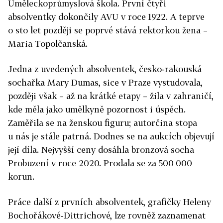
Uměleckoprůmyslová škola. První čtyři
absolventky dokončily AVU v roce 1922. A teprve
o sto let později se poprvé stává rektorkou žena –
Maria Topolčanská.
Jedna z uvedených absolventek, česko‑rakouská
sochařka Mary Dumas, sice v Praze vystudovala,
později však – až na krátké etapy – žila v zahraničí,
kde měla jako umělkyně pozornost i úspěch.
Zaměřila se na ženskou figuru; autorčina stopa
u nás je stále patrná. Dodnes se na aukcích objevují
její díla. Nejvyšší ceny dosáhla bronzová socha
Probuzení v roce 2020. Prodala se za 500 000
korun.
Práce další z prvních absolventek, grafičky Heleny
Bochořákové‑Dittrichové, lze rovněž zaznamenat