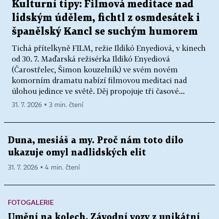
Kulturní tipy: Filmová meditace nad
lidským údělem, fichtl z osmdesátek i
španělský Kancl se suchým humorem
Tichá přítelkyně FILM, režie Ildikó Enyediová, v kinech
od 30. 7. Maďarská režisérka Ildikó Enyediová
(Čarostřelec, Šimon kouzelník) ve svém novém
komorním dramatu nabízí filmovou meditaci nad
úlohou jedince ve světě. Děj propojuje tři časové...
31. 7. 2026 ▪ 3 min. čtení
Duna, mesiáš a my. Proč nám toto dílo
ukazuje omyl nadlidských elit
31. 7. 2026 ▪ 4 min. čtení
FOTOGALERIE
Umění na kolech. Závodní vozy z unikátní