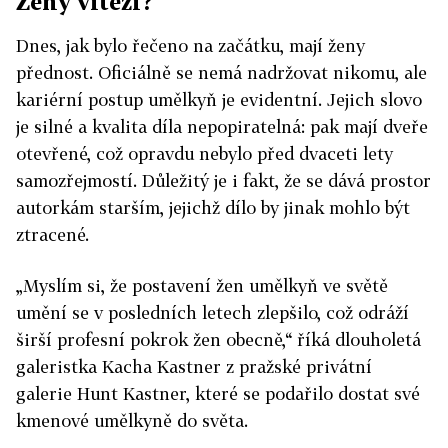
Ženy vítězí?
Dnes, jak bylo řečeno na začátku, mají ženy
přednost. Oficiálně se nemá nadržovat nikomu, ale
kariérní postup umělkyň je evidentní. Jejich slovo
je silné a kvalita díla nepopiratelná: pak mají dveře
otevřené, což opravdu nebylo před dvaceti lety
samozřejmostí. Důležitý je i fakt, že se dává prostor
autorkám starším, jejichž dílo by jinak mohlo být
ztracené.
„Myslím si, že postavení žen umělkyň ve světě
umění se v posledních letech zlepšilo, což odráží
širší profesní pokrok žen obecně,“ říká dlouholetá
galeristka Kacha Kastner z pražské privátní
galerie Hunt Kastner, které se podařilo dostat své
kmenové umělkyně do světa.