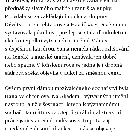
Jirásková, která po škole navštěvovala v Paříži
přednášky slavného malíře Františka Kupky.
Provdala se za zakládajícího člena skupiny
Děvětsil, architekta Josefa Havlíčka. S Devětsilem
vystavovala jako host, později se stala dlouholetou
členkou Spolku výtvarných umělců Mánes
s úspěšnou kariérou. Sama neměla ráda rozlišování
na ženské a mužské umění, uznávala jen dobré
nebo špatné. V loňském roce se jedna její drobná
sádrová soška objevila v aukci za směšnou cenu.
Ovšem první dámou meziválečného sochařství byla
Hana Wichterlová. Na Akademii výtvarných umění
nastoupila už v šestnácti letech k významnému
sochaři Janu Štursovi. Její figurální i abstraktní
práce jsou skutečně nadčasové. To potvrzují
i nedávné zahraniční aukce. U nás se objevuje