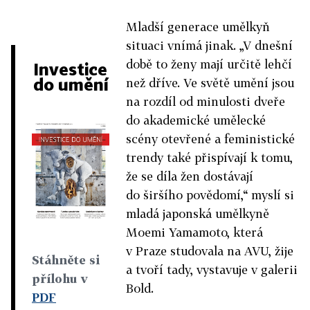
Mladší generace umělkyň
situaci vnímá jinak. „V dnešní
době to ženy mají určitě lehčí
Investice
do umění
než dříve. Ve světě umění jsou
na rozdíl od minulosti dveře
do akademické umělecké
scény otevřené a feministické
trendy také přispívají k tomu,
že se díla žen dostávají
do širšího povědomí,“ myslí si
mladá japonská umělkyně
Moemi Yamamoto, která
v Praze studovala na AVU, žije
Stáhněte si
a tvoří tady, vystavuje v galerii
přílohu v
Bold.
PDF