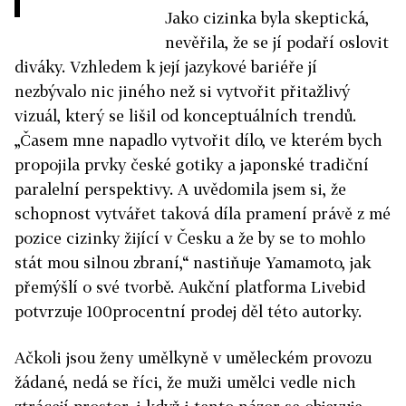
Jako cizinka byla skeptická,
nevěřila, že se jí podaří oslovit
diváky. Vzhledem k její jazykové bariéře jí
nezbývalo nic jiného než si vytvořit přitažlivý
vizuál, který se lišil od konceptuálních trendů.
„Časem mne napadlo vytvořit dílo, ve kterém bych
propojila prvky české gotiky a japonské tradiční
paralelní perspektivy. A uvědomila jsem si, že
schopnost vytvářet taková díla pramení právě z mé
pozice cizinky žijící v Česku a že by se to mohlo
stát mou silnou zbraní,“ nastiňuje Yamamoto, jak
přemýšlí o své tvorbě. Aukční platforma Livebid
potvrzuje 100procentní prodej děl této autorky.
Ačkoli jsou ženy umělkyně v uměleckém provozu
žádané, nedá se říci, že muži umělci vedle nich