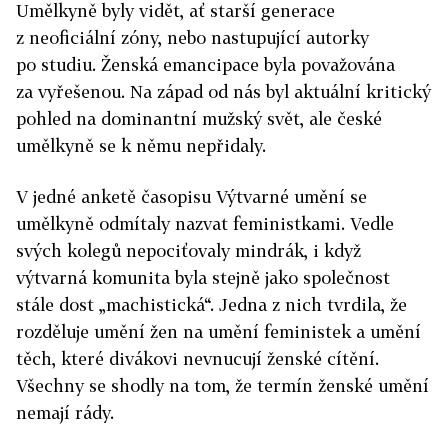
Umělkyně byly vidět, ať starší generace
z neoficiální zóny, nebo nastupující autorky
po studiu. Ženská emancipace byla považována
za vyřešenou. Na západ od nás byl aktuální kritický
pohled na dominantní mužský svět, ale české
umělkyně se k němu nepřidaly.
V jedné anketě časopisu Výtvarné umění se
umělkyně odmítaly nazvat feministkami. Vedle
svých kolegů nepociťovaly mindrák, i když
výtvarná komunita byla stejně jako společnost
stále dost „machistická“. Jedna z nich tvrdila, že
rozděluje umění žen na umění feministek a umění
těch, které divákovi nevnucují ženské cítění.
Všechny se shodly na tom, že termín ženské umění
nemají rády.