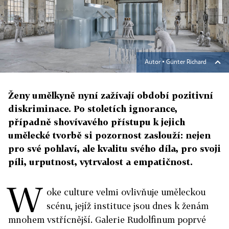
Autor ▪
Günter Richard
Ženy umělkyně nyní zažívají období pozitivní
diskriminace. Po stoletích ignorance,
případně shovívavého přístupu k jejich
umělecké tvorbě si pozornost zaslouží: nejen
pro své pohlaví, ale kvalitu svého díla, pro svoji
píli, urputnost, vytrvalost a empatičnost.
W
oke culture velmi ovlivňuje uměleckou
scénu, jejíž instituce jsou dnes k ženám
mnohem vstřícnější. Galerie Rudolfinum poprvé