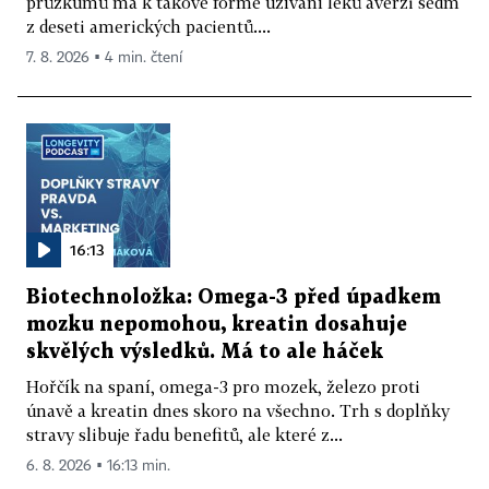
průzkumů má k takové formě užívání léků averzi sedm
z deseti amerických pacientů....
7. 8. 2026 ▪ 4 min. čtení
16:13
Biotechnoložka: Omega-3 před úpadkem
mozku nepomohou, kreatin dosahuje
skvělých výsledků. Má to ale háček
Hořčík na spaní, omega-3 pro mozek, železo proti
únavě a kreatin dnes skoro na všechno. Trh s doplňky
stravy slibuje řadu benefitů, ale které z...
6. 8. 2026 ▪ 16:13 min.