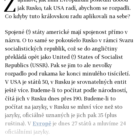
Z
jak Rusko, tak USA radí, abychom se rozpadli.
Co kdyby tuto královskou radu aplikovali na sebe?
Spojené (!) státy americké mají spojenost přímo v
názvu. O to samé se pokoušelo Rusko v rámci Svazu
socialistických republik, což se do angličtiny
překládá opět jako United (!) States of Socialist
Republics (USSR). Pak se jim to ale nevolky
rozpadlo pod rukama ke konci minulého tisíciletí.
V USA je států 50, v Rusku je srovnatelných entit
ještě více. Budeme-li to počítat podle národností,
čítá jich v Rusku dnes přes 190. Budeme-li to
počítat na jazyky, v Rusku se mluví více než sto
jazyky, oficiálně uznaných je jich pak 35 (plus
ruština). V
Evropě
je dnes 27 států a mluvíme 24
oficiálními jazyky.