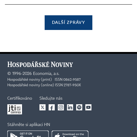
DALŠÍ ZPRÁVY
©
1996-2026
Economia, a.s.
Hospodářské noviny (print) ISSN 0862-9587
Hospodářské noviny (online) ISSN 2787-950X
Certifikováno
Sledujte nás
Stáhněte si aplikaci HN