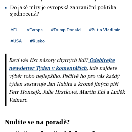
Do jaké míry je evropská zahraniční politika
sjednocená?
#EU
#Evropa
#Trump Donald
#Putin Vladimir
#USA
#Rusko
Baví vás číst názory chytrých lidí?
Odebírejte
newsletter Týden v komentářích
, kde najdete
výběr toho nejlepšího. Pečlivě ho pro vás každý
týden sestavuje Jan Kubita a kromě jiných píší
Petr Honzejk, Julie Hrstková, Martin Ehl a Luděk
Vainert.
Nudíte se na poradě?