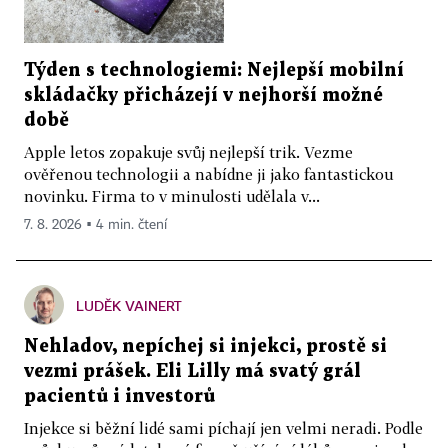
Týden s technologiemi: Nejlepší mobilní
skládačky přicházejí v nejhorší možné
době
Apple letos zopakuje svůj nejlepší trik. Vezme
ověřenou technologii a nabídne ji jako fantastickou
novinku. Firma to v minulosti udělala v...
7. 8. 2026 ▪ 4 min. čtení
LUDĚK VAINERT
Nehladov, nepíchej si injekci, prostě si
vezmi prášek. Eli Lilly má svatý grál
pacientů i investorů
Injekce si běžní lidé sami píchají jen velmi neradi. Podle