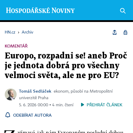
HN.cz
›
Archiv
KOMENTÁŘ
Europo, rozpadni se! aneb Proč
je jednota dobrá pro všechny
velmoci světa, ale ne pro EU?
Tomáš Sedláček
ekonom, působí na Metropolitní
univerzitě Praha
PŘEHRÁT ČLÁNEK
5. 6. 2026 00:00 ▪ 4 min. čtení
ODEBÍRAT AUTORA
ajímavé, jak nám Evropanům poslední dobou