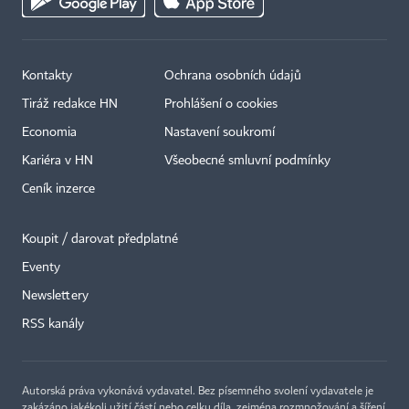
Kontakty
Ochrana osobních údajů
Tiráž redakce HN
Prohlášení o cookies
Economia
Nastavení soukromí
Kariéra v HN
Všeobecné smluvní podmínky
Ceník inzerce
Koupit / darovat předplatné
Eventy
Newslettery
×
RSS kanály
Autorská práva vykonává vydavatel. Bez písemného svolení vydavatele je
zakázáno jakékoli užití částí nebo celku díla, zejména rozmnožování a šíření