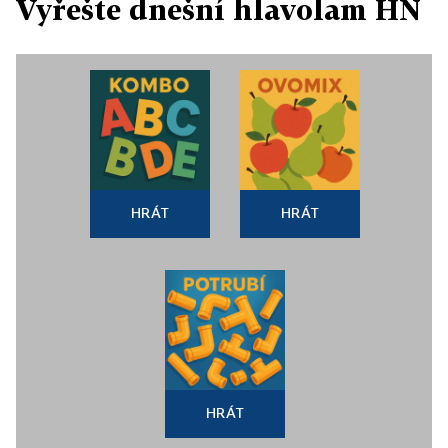
Vyřešte dnešní hlavolam HN
HRÁT
HRÁT
HRÁT