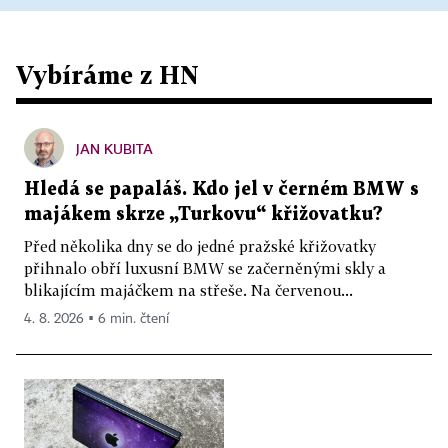
Vybíráme z HN
JAN KUBITA
Hledá se papaláš. Kdo jel v černém BMW s
majákem skrze „Turkovu“ křižovatku?
Před několika dny se do jedné pražské křižovatky
přihnalo obří luxusní BMW se začerněnými skly a
blikajícím majáčkem na střeše. Na červenou...
4. 8. 2026 ▪ 6 min. čtení