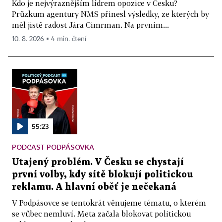
Kdo je nejvýraznějším lídrem opozice v Česku?
Průzkum agentury NMS přinesl výsledky, ze kterých by
měl jistě radost Jára Cimrman. Na prvním...
10. 8. 2026 ▪ 4 min. čtení
55:23
PODCAST PODPÁSOVKA
Utajený problém. V Česku se chystají
první volby, kdy sítě blokují politickou
reklamu. A hlavní oběť je nečekaná
V Podpásovce se tentokrát věnujeme tématu, o kterém
se vůbec nemluví. Meta začala blokovat politickou