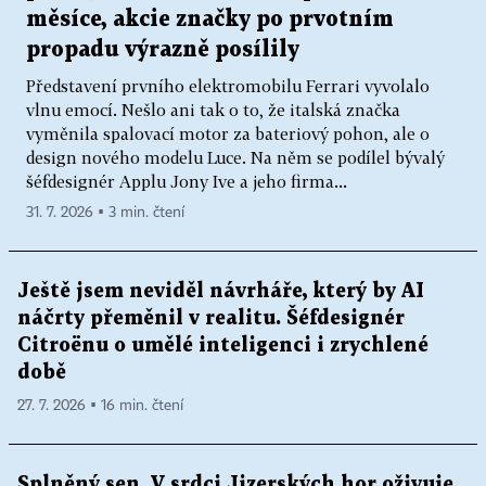
měsíce, akcie značky po prvotním
propadu výrazně posílily
Představení prvního elektromobilu Ferrari vyvolalo
vlnu emocí. Nešlo ani tak o to, že italská značka
vyměnila spalovací motor za bateriový pohon, ale o
design nového modelu Luce. Na něm se podílel bývalý
šéfdesignér Applu Jony Ive a jeho firma...
31. 7. 2026 ▪ 3 min. čtení
Ještě jsem neviděl návrháře, který by AI
náčrty přeměnil v realitu. Šéfdesignér
Citroënu o umělé inteligenci i zrychlené
době
27. 7. 2026 ▪ 16 min. čtení
Splněný sen. V srdci Jizerských hor oživuje