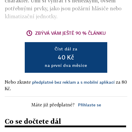
charakter. Umí si vyhrát i s nehezkými, ovšem
potřebnými prvky, jako jsou požární hlásiče nebo
klimatizační jednotky.
ZBÝVÁ VÁM JEŠTĚ 90 % ČLÁNKU
Číst dál za
40 Kč
na první dva měsíce
Nebo zkuste
za 80
předplatné bez reklam a s mobilní aplikací
Kč.
Máte již předplatné?
Přihlaste se
Co se dočtete dál