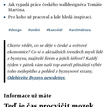
Jak vypadá práce českého walldesignéra Tomáše
Martina.
Pro koho už pracoval a kde hledá inspiraci.
#design
#umění
#kancelář
#architektura
Chcete vědět, co se děje v české a světové
ekonomice? Co si o aktuálních trendech myslí lidé
z byznysu, majitelé firem a jejich šéfové? Každý
týden v pátek vám naši top autoři přinášejí výběr
toho nejlepšího a pohled z byznysové strany.
Odebírejte Byznys newsletter.
Informace už máte
Teď je čas procvičit mozek