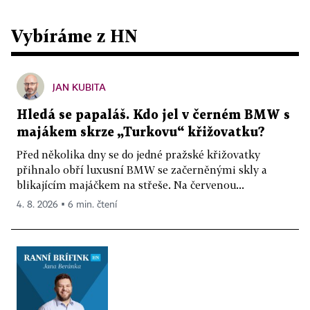
Vybíráme z HN
JAN KUBITA
Hledá se papaláš. Kdo jel v černém BMW s
majákem skrze „Turkovu“ křižovatku?
Před několika dny se do jedné pražské křižovatky
přihnalo obří luxusní BMW se začerněnými skly a
blikajícím majáčkem na střeše. Na červenou...
4. 8. 2026 ▪ 6 min. čtení