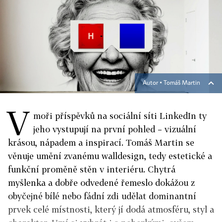
Autor ▪
Tomáš Martin
V
moři příspěvků na sociální síti LinkedIn ty
jeho vystupují na první pohled – vizuální
krásou, nápadem a inspirací. Tomáš Martin se
věnuje umění zvanému walldesign, tedy estetické a
funkční proměně stěn v interiéru. Chytrá
myšlenka a dobře odvedené řemeslo dokážou z
obyčejné bílé nebo fádní zdi udělat dominantní
prvek celé místnosti, který jí dodá atmosféru, styl a