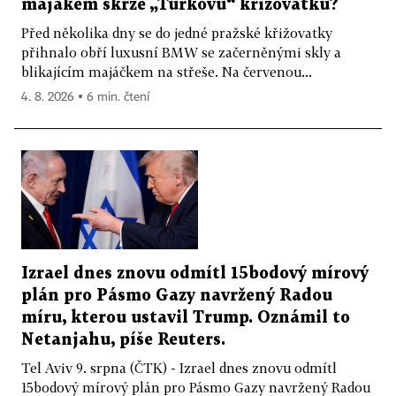
majákem skrze „Turkovu“ křižovatku?
Před několika dny se do jedné pražské křižovatky
přihnalo obří luxusní BMW se začerněnými skly a
blikajícím majáčkem na střeše. Na červenou...
4. 8. 2026 ▪ 6 min. čtení
Izrael dnes znovu odmítl 15bodový mírový
plán pro Pásmo Gazy navržený Radou
míru, kterou ustavil Trump. Oznámil to
Netanjahu, píše Reuters.
Tel Aviv 9. srpna (ČTK) - Izrael dnes znovu odmítl
15bodový mírový plán pro Pásmo Gazy navržený Radou