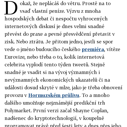
D
okaž, že neplácáš do větru. Prostě na to
vsaď vlastní peníze. Výzvu z mnoha
hospodských debat či nespočtu vyhrocených
internetových diskusí je dnes velmi snadné
převést do praxe a pevné přesvědčení přetavit v
zisk. Nebo ztrátu. Je přitom jedno, jestli se spor
vede o jméno budoucího českého
premiéra
, vítěze
Eurovize, nebo třeba o to, kolik internetová
celebrita vyplodí tento týden tweetů. Stejně
snadné je vsadit si na vývoj významných i
nevýznamných ekonomických ukazatelů či na
události dosud skryté v mlze, jako je třeba obnovení
provozu v
Hormuzském průlivu
. To a mnoho
dalšího umožňuje nejznámější predikční trh
Polymarket. První verzi začal Shayne Coplan,
nadšenec do kryptotechnologií, v koupelně
programovat právě před šesti lety a dnes přes jeho