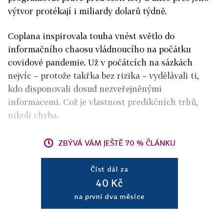
výtvor protékají i miliardy dolarů týdně.
Coplana inspirovala touha vnést světlo do
informačního chaosu vládnoucího na počátku
covidové pandemie. Už v počátcích na sázkách
nejvíc – protože takřka bez rizika – vydělávali ti,
kdo disponovali dosud nezveřejněnými
informacemi. Což je vlastnost predikčních trhů,
nikoli chyba.
ZBÝVÁ VÁM JEŠTĚ 70 % ČLÁNKU
Číst dál za
40 Kč
na první dva měsíce