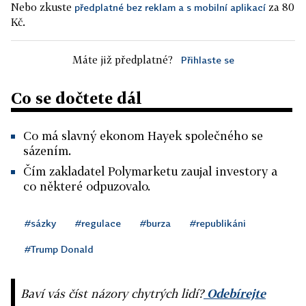
Nebo zkuste
za 80
předplatné bez reklam a s mobilní aplikací
Kč.
Máte již předplatné?
Přihlaste se
Co se dočtete dál
Co má slavný ekonom Hayek společného se
sázením.
Čím zakladatel Polymarketu zaujal investory a
co některé odpuzovalo.
#sázky
#regulace
#burza
#republikáni
#Trump Donald
Baví vás číst názory chytrých lidí?
Odebírejte