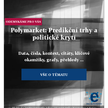
ODEMYKÁME PRO VÁS
Polymarket: Predikční trhy a
politické krytí
Data, čísla, kontext, citáty, klíčové
okamžiky, grafy, přehledy ...
VŠE O TÉMATU
Přehled tématu vytvořila Aika - AI asistentka Economia • Foto: