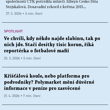
společnosti ČTK potvrdila mluvčí Allwyn Česko Dita
Stejskalová. Dosavadní rekord z května 2015...
27. 5. 2026 ▪ 3 min. čtení
SPOTLIGHT
Ve chvíli, kdy někdo najde slabinu, tak po
nich jde. Stačí desítky tisíc korun, říká
reportérka o fotbalové mafii
25. 5. 2026 ▪ 2 min. čtení
Křišťálová koule, nebo platforma pro
podvodníky? Polymarket mění důvěrné
informace v peníze pro zasvěcené
21. 4. 2026 ▪ 7 min. čtení