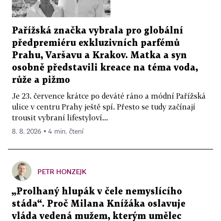
Pařížská značka vybrala pro globální
předpremiéru exkluzivních parfémů
Prahu, Varšavu a Krakov. Matka a syn
osobně představili kreace na téma voda,
růže a pižmo
Je 23. července krátce po deváté ráno a módní Pařížská
ulice v centru Prahy ještě spí. Přesto se tudy začínají
trousit vybraní lifestyloví...
8. 8. 2026 ▪ 4 min. čtení
PETR HONZEJK
„Prolhaný hlupák v čele nemyslícího
stáda“. Proč Milana Knížáka oslavuje
vláda vedená mužem, kterým umělec