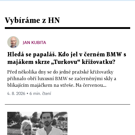
Vybíráme z HN
JAN KUBITA
Hledá se papaláš. Kdo jel v černém BMW s
majákem skrze „Turkovu“ křižovatku?
Před několika dny se do jedné pražské křižovatky
přihnalo obří luxusní BMW se začerněnými skly a
blikajícím majáčkem na střeše. Na červenou...
4. 8. 2026 ▪ 6 min. čtení