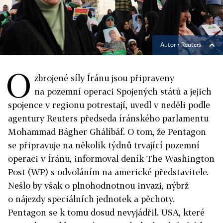
Autor ▪
Reuters
O
zbrojené síly Íránu jsou připraveny
na pozemní operaci Spojených států a jejich
spojence v regionu potrestají, uvedl v neděli podle
agentury Reuters předseda íránského parlamentu
Mohammad Bágher Ghálíbáf. O tom, že Pentagon
se připravuje na několik týdnů trvající pozemní
operaci v Íránu, informoval deník The Washington
Post (WP) s odvoláním na americké představitele.
Nešlo by však o plnohodnotnou invazi, nýbrž
o nájezdy speciálních jednotek a pěchoty.
Pentagon se k tomu dosud nevyjádřil. USA, které