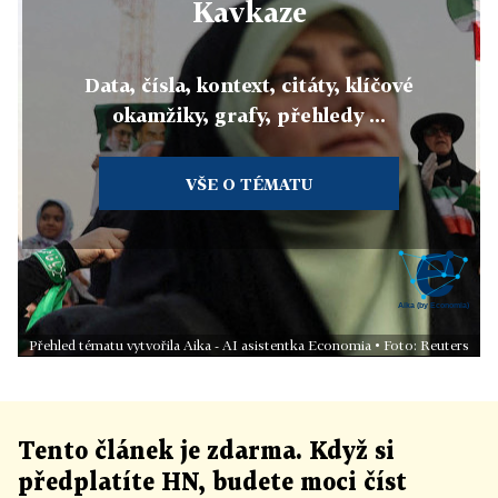
Kavkaze
Data, čísla, kontext, citáty, klíčové
okamžiky, grafy, přehledy ...
VŠE O TÉMATU
Přehled tématu vytvořila Aika - AI asistentka Economia • Foto: Reuters
Tento článek
je
zdarma. Když si
předplatíte HN, budete moci číst