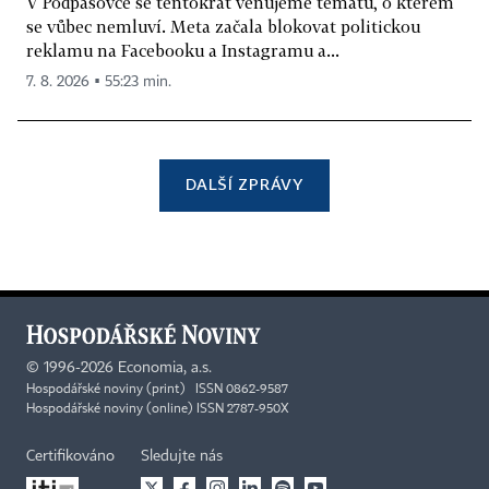
V Podpásovce se tentokrát věnujeme tématu, o kterém
se vůbec nemluví. Meta začala blokovat politickou
reklamu na Facebooku a Instagramu a...
7. 8. 2026 ▪ 55:23 min.
DALŠÍ ZPRÁVY
©
1996-2026
Economia, a.s.
Hospodářské noviny (print) ISSN 0862-9587
Hospodářské noviny (online) ISSN 2787-950X
Certifikováno
Sledujte nás