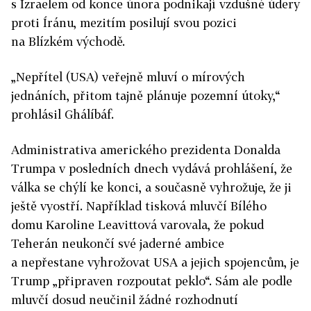
s Izraelem od konce února podnikají vzdušné údery
proti Íránu, mezitím posilují svou pozici
na Blízkém východě.
„Nepřítel (USA) veřejně mluví o mírových
jednáních, přitom tajně plánuje pozemní útoky,“
prohlásil Ghálíbáf.
Administrativa amerického prezidenta Donalda
Trumpa v posledních dnech vydává prohlášení, že
válka se chýlí ke konci, a současně vyhrožuje, že ji
ještě vyostří. Například tisková mluvčí Bílého
domu Karoline Leavittová varovala, že pokud
Teherán neukončí své jaderné ambice
a nepřestane vyhrožovat USA a jejich spojencům, je
Trump „připraven rozpoutat peklo“. Sám ale podle
mluvčí dosud neučinil žádné rozhodnutí