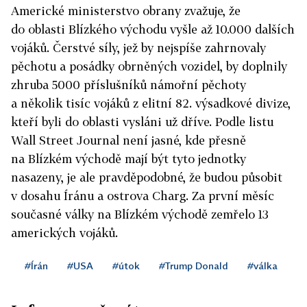
Americké ministerstvo obrany zvažuje, že
do oblasti Blízkého východu vyšle až 10.000 dalších
vojáků. Čerstvé síly, jež by nejspíše zahrnovaly
pěchotu a posádky obrněných vozidel, by doplnily
zhruba 5000 příslušníků námořní pěchoty
a několik tisíc vojáků z elitní 82. výsadkové divize,
kteří byli do oblasti vysláni už dříve. Podle listu
Wall Street Journal není jasné, kde přesně
na Blízkém východě mají být tyto jednotky
nasazeny, je ale pravděpodobné, že budou působit
v dosahu Íránu a ostrova Charg. Za první měsíc
současné války na Blízkém východě zemřelo 13
amerických vojáků.
#Írán
#USA
#útok
#Trump Donald
#válka