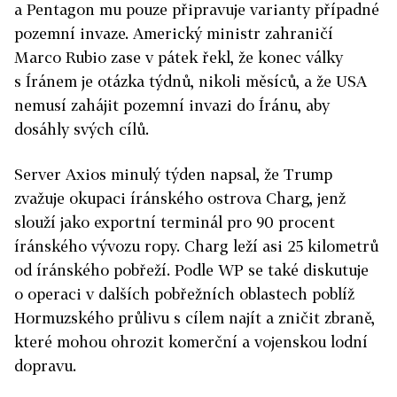
a Pentagon mu pouze připravuje varianty případné
pozemní invaze. Americký ministr zahraničí
Marco Rubio zase v pátek řekl, že konec války
s Íránem je otázka týdnů, nikoli měsíců, a že USA
nemusí zahájit pozemní invazi do Íránu, aby
dosáhly svých cílů.
Server Axios minulý týden napsal, že Trump
zvažuje okupaci íránského ostrova Charg, jenž
slouží jako exportní terminál pro 90 procent
íránského vývozu ropy. Charg leží asi 25 kilometrů
od íránského pobřeží. Podle WP se také diskutuje
o operaci v dalších pobřežních oblastech poblíž
Hormuzského průlivu s cílem najít a zničit zbraně,
které mohou ohrozit komerční a vojenskou lodní
dopravu.