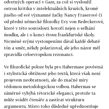
odvetných operací v Gaze, za což si vysloužil
ostrou kritiku v intelektuálních kruzích, kromě
jiného od své významné žačky Nancy Fraserové či
od přední německé filozofky Evy von Redeckerové,
které v této souvislosti hovoří nejen o selhání
úsudku, ale i o konci étosu frankfurtské školy.
Nicméně svými vystoupeními dával každé debatě
tón a směr, někdy polarizoval, ale jeho názor měl
zpravidla celoevropskou rezonanci.
Ve filozofické poloze byla pro Habermase pověstná
i stylistická obtížnost jeho textů, která však není
projevem neobratnosti, ale do značné míry
vědomou metodologickou volbou. Habermas se
záměrně vyhýbá rétorické eleganci, protože ta
může svádět čtenáře a zastírat strukturu
argumentu. Místo toho důsledně upřednostňuje