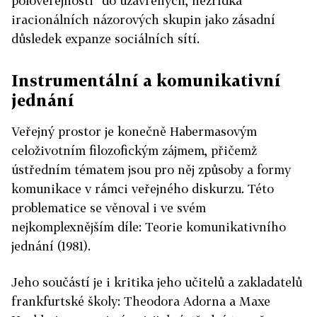
poloveřejnosti“ do uzavřených, nezřídka
iracionálních názorových skupin jako zásadní
důsledek expanze sociálních sítí.
Instrumentální a komunikativní
jednání
Veřejný prostor je konečně Habermasovým
celoživotním filozofickým zájmem, přičemž
ústředním tématem jsou pro něj způsoby a formy
komunikace v rámci veřejného diskurzu. Této
problematice se věnoval i ve svém
nejkomplexnějším díle: Teorie komunikativního
jednání (1981).
Jeho součástí je i kritika jeho učitelů a zakladatelů
frankfurtské školy: Theodora Adorna a Maxe