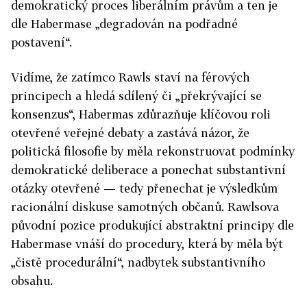
demokratický proces liberálním právům a ten je
dle Habermase „degradován na podřadné
postavení“.
Vidíme, že zatímco Rawls staví na férových
principech a hledá sdílený či „překrývající se
konsenzus“, Habermas zdůrazňuje klíčovou roli
otevřené veřejné debaty a zastává názor, že
politická filosofie by měla rekonstruovat podmínky
demokratické deliberace a ponechat substantivní
otázky otevřené — tedy přenechat je výsledkům
racionální diskuse samotných občanů. Rawlsova
původní pozice produkující abstraktní principy dle
Habermase vnáší do procedury, která by měla být
„čistě procedurální“, nadbytek substantivního
obsahu.