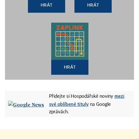
HRÁT
HRÁT
HRÁT
mezi
Přidejte si Hospodářské noviny
své oblíbené tituly
na Google
zprávách.