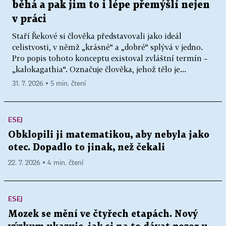
běhá a pak jim to i lépe přemýšlí nejen
v práci
Staří Řekové si člověka představovali jako ideál
celistvosti, v němž „krásné“ a „dobré“ splývá v jedno.
Pro popis tohoto konceptu existoval zvláštní termín –
„kalokagathia“. Označuje člověka, jehož tělo je...
31. 7. 2026 ▪ 5 min. čtení
ESEJ
Obklopili ji matematikou, aby nebyla jako
otec. Dopadlo to jinak, než čekali
22. 7. 2026 ▪ 4 min. čtení
ESEJ
Mozek se mění ve čtyřech etapách. Nový