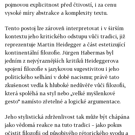
pojmovou explicitnost před čtivostí, i za cenu
vysoké míry abstrakce a komplexity textu.
Tento postoj lze zároveň interpretovat i v širším
kontextu jeho kritického odstupu vůči tradici, již
reprezentuje Martin Heidegger a část estetizující
kontinentální filozofie. Jürgen Habermas byl
jedním z nejvýraznějších kritiků Heideggerova
spojení filozofie s jazykovou sugestivitou i jeho
politického selhání v době nacismu; právě tato
zkušenost vedla k hluboké nedůvěře vůči filozofii,
která spoléhá na styl nebo „velké myšlenkové
gesto“ namísto zřetelné a logické argumentace.
Jeho stylistická zdrženlivost tak může být chápána
jako vědomá reakce na tuto tradici – jako pokus
očistit filozofii od působivého rétorického svodu a