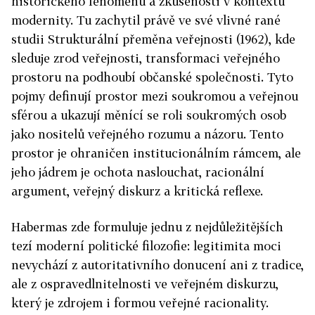
historického fenoménu a zkušenosti v kontextu
modernity. Tu zachytil právě ve své vlivné rané
studii Strukturální přeměna veřejnosti (1962), kde
sleduje zrod veřejnosti, transformaci veřejného
prostoru na podhoubí občanské společnosti. Tyto
pojmy definují prostor mezi soukromou a veřejnou
sférou a ukazují měnící se roli soukromých osob
jako nositelů veřejného rozumu a názoru. Tento
prostor je ohraničen institucionálním rámcem, ale
jeho jádrem je ochota naslouchat, racionální
argument, veřejný diskurz a kritická reflexe.
Habermas zde formuluje jednu z nejdůležitějších
tezí moderní politické filozofie: legitimita moci
nevychází z autoritativního donucení ani z tradice,
ale z ospravedlnitelnosti ve veřejném diskurzu,
který je zdrojem i formou veřejné racionality.