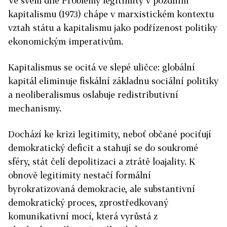
Ve svém díle Problémy legitimity v pozdním
kapitalismu (1973) chápe v marxistickém kontextu
vztah státu a kapitalismu jako podřízenost politiky
ekonomickým imperativům.
Kapitalismus se ocitá ve slepé uličce: globální
kapitál eliminuje fiskální základnu sociální politiky
a neoliberalismus oslabuje redistributivní
mechanismy.
Dochází ke krizi legitimity, neboť občané pociťují
demokratický deficit a stahují se do soukromé
sféry, stát čelí depolitizaci a ztrátě loajality. K
obnově legitimity nestačí formální
byrokratizovaná demokracie, ale substantivní
demokratický proces, zprostředkovaný
komunikativní mocí, která vyrůstá z