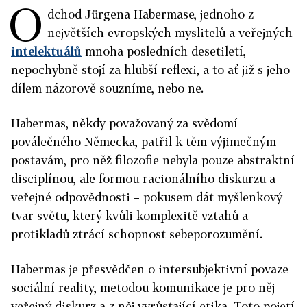
O
dchod Jürgena Habermase, jednoho z
největších evropských myslitelů a veřejných
intelektuálů
mnoha posledních desetiletí,
nepochybně stojí za hlubší reflexi, a to ať již s jeho
dílem názorově souzníme, nebo ne.
Habermas, někdy považovaný za svědomí
poválečného Německa, patřil k těm výjimečným
postavám, pro něž filozofie nebyla pouze abstraktní
disciplínou, ale formou racionálního diskurzu a
veřejné odpovědnosti – pokusem dát myšlenkový
tvar světu, který kvůli komplexitě vztahů a
protikladů ztrácí schopnost sebeporozumění.
Habermas je přesvědčen o intersubjektivní povaze
sociální reality, metodou komunikace je pro něj
veřejný diskurz a z něj vyrůstající etika. Toto pojetí