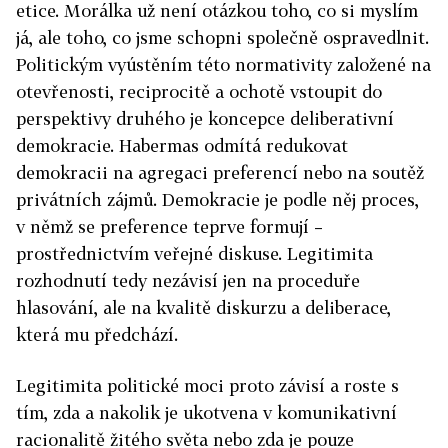
etice. Morálka už není otázkou toho, co si myslím
já, ale toho, co jsme schopni společně ospravedlnit.
Politickým vyústěním této normativity založené na
otevřenosti, reciprocitě a ochotě vstoupit do
perspektivy druhého je koncepce deliberativní
demokracie. Habermas odmítá redukovat
demokracii na agregaci preferencí nebo na soutěž
privátních zájmů. Demokracie je podle něj proces,
v němž se preference teprve formují –
prostřednictvím veřejné diskuse. Legitimita
rozhodnutí tedy nezávisí jen na proceduře
hlasování, ale na kvalitě diskurzu a deliberace,
která mu předchází.
Legitimita politické moci proto závisí a roste s
tím, zda a nakolik je ukotvena v komunikativní
racionalitě žitého světa nebo zda je pouze