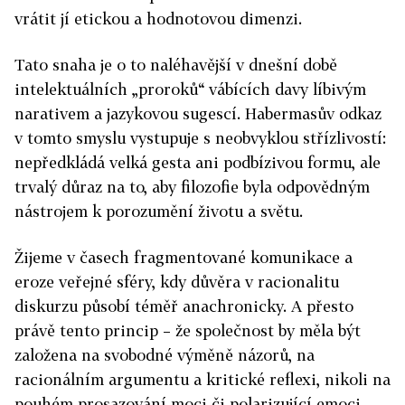
vrátit jí etickou a hodnotovou dimenzi.
Tato snaha je o to naléhavější v dnešní době
intelektuálních „proroků“ vábících davy líbivým
narativem a jazykovou sugescí. Habermasův odkaz
v tomto smyslu vystupuje s neobvyklou střízlivostí:
nepředkládá velká gesta ani podbízivou formu, ale
trvalý důraz na to, aby filozofie byla odpovědným
nástrojem k porozumění životu a světu.
Žijeme v časech fragmentované komunikace a
eroze veřejné sféry, kdy důvěra v racionalitu
diskurzu působí téměř anachronicky. A přesto
právě tento princip – že společnost by měla být
založena na svobodné výměně názorů, na
racionálním argumentu a kritické reflexi, nikoli na
pouhém prosazování moci či polarizující emoci –