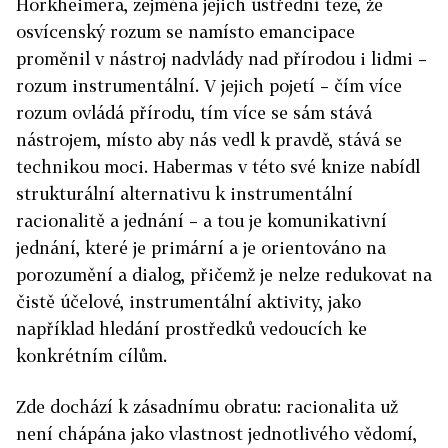
Horkheimera, zejména jejich ústřední teze, že
osvícenský rozum se namísto emancipace
proměnil v nástroj nadvlády nad přírodou i lidmi –
rozum instrumentální. V jejich pojetí – čím více
rozum ovládá přírodu, tím více se sám stává
nástrojem, místo aby nás vedl k pravdě, stává se
technikou moci. Habermas v této své knize nabídl
strukturální alternativu k instrumentální
racionalitě a jednání – a tou je komunikativní
jednání, které je primární a je orientováno na
porozumění a dialog, přičemž je nelze redukovat na
čistě účelové, instrumentální aktivity, jako
například hledání prostředků vedoucích ke
konkrétním cílům.
Zde dochází k zásadnímu obratu: racionalita už
není chápána jako vlastnost jednotlivého vědomí,