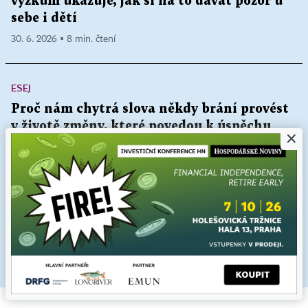
výzkum ukazuje, jak si na to dávat pozor u
sebe i dětí
30. 6. 2026 ▪ 8 min. čtení
ESEJ
Proč nám chytrá slova někdy brání provést
v životě změny, které povedou k úspěchu
×
16. 6. 2026 ▪ 4 min. čtení
Když se introverze zaměňuje za úzkost. Jak
si pomoci, aby si člověk zbytečně nezužoval
život
7. 6. 2026 ▪ 5 min. čtení