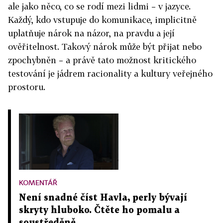
ale jako něco, co se rodí mezi lidmi – v jazyce.
Každý, kdo vstupuje do komunikace, implicitně
uplatňuje nárok na názor, na pravdu a její
ověřitelnost. Takový nárok může být přijat nebo
zpochybněn – a právě tato možnost kritického
testování je jádrem racionality a kultury veřejného
prostoru.
KOMENTÁŘ
Není snadné číst Havla, perly bývají
skryty hluboko. Čtěte ho pomalu a
soustředěně