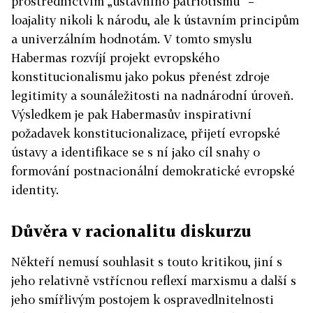
prostřednictvím „ústavního patriotismu“ –
loajality nikoli k národu, ale k ústavním principům
a univerzálním hodnotám. V tomto smyslu
Habermas rozvíjí projekt evropského
konstitucionalismu jako pokus přenést zdroje
legitimity a sounáležitosti na nadnárodní úroveň.
Výsledkem je pak Habermasův inspirativní
požadavek konstitucionalizace, přijetí evropské
ústavy a identifikace se s ní jako cíl snahy o
formování postnacionální demokratické evropské
identity.
Důvěra v racionalitu diskurzu
Někteří nemusí souhlasit s touto kritikou, jiní s
jeho relativně vstřícnou reflexí marxismu a další s
jeho smířlivým postojem k ospravedlnitelnosti