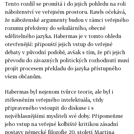
Tento rozdíl se promítá i do jejich pohledu na roli
náboženství ve veřejném prostoru. Rawls očekává,
že náboženské argumenty budou v rámci veřejného
rozumu přeloženy do sekulárního, obecně
sdělitelného jazyka. Habermas je v tomto ohledu
otevřenější: připouští jejich vstup do veřejné
debaty v původní podobě, avšak s tím, že při jejich
převodu do závazných politických rozhodnutí musí
projít procesem překladu do jazyka přístupného
všem občanům.
Habermas byl nejenom tvůrce teorie, ale byl i
ztělesněním veřejného intelektuála, vždy
připraveného vstoupit do diskuse i s
nejvěhlasnějšími mysliteli své doby. Připomeňme
jeho vstup na veřejné kolbiště kritikou zásadní
postavy německé filozofie 20. století Martina