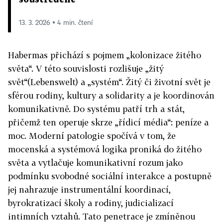
13. 3. 2026 ▪ 4 min. čtení
Habermas přichází s pojmem „kolonizace žitého
světa“. V této souvislosti rozlišuje „žitý
svět“(Lebenswelt) a „systém“. Žitý či životní svět je
sférou rodiny, kultury a solidarity a je koordinován
komunikativně. Do systému patří trh a stát,
přičemž ten operuje skrze „řídicí média“: peníze a
moc. Moderní patologie spočívá v tom, že
mocenská a systémová logika proniká do žitého
světa a vytlačuje komunikativní rozum jako
podmínku svobodné sociální interakce a postupně
jej nahrazuje instrumentální koordinací,
byrokratizací školy a rodiny, judicializací
intimních vztahů. Tato penetrace je zmíněnou