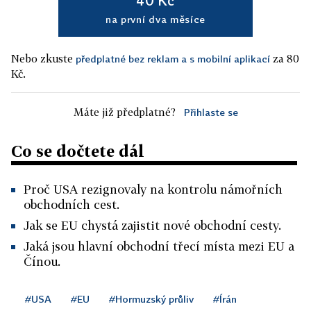
40 Kč
na první dva měsíce
Nebo zkuste
za 80
předplatné bez reklam a s mobilní aplikací
Kč.
Máte již předplatné?
Přihlaste se
Co se dočtete dál
Proč USA rezignovaly na kontrolu námořních
obchodních cest.
Jak se EU chystá zajistit nové obchodní cesty.
Jaká jsou hlavní obchodní třecí místa mezi EU a
Čínou.
#USA
#EU
#Hormuzský průliv
#Írán