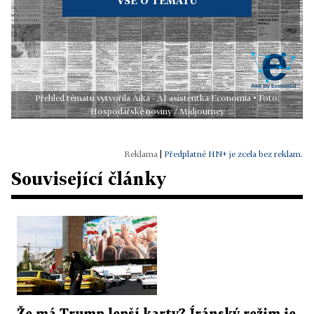
VŠE O TÉMATU
Přehled tématu vytvořila Aika - AI asistentka Economia • Foto:
Hospodářské noviny / Midjourney
|
Předplatné HN+ je zcela bez reklam.
Související články