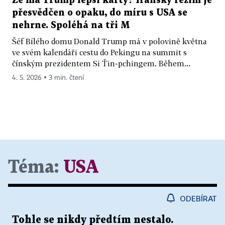
Že má Trump lepší karty? Íránský režim je
přesvědčen o opaku, do míru s USA se
nehrne. Spoléhá na tři M
Šéf Bílého domu Donald Trump má v polovině května
ve svém kalendáři cestu do Pekingu na summit s
čínským prezidentem Si Ťin-pchingem. Během...
4. 5. 2026 ▪ 3 min. čtení
Téma:
USA
ODEBÍRAT
Tohle se nikdy předtím nestalo.