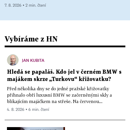
7. 8. 2026 ▪ 2 min. čtení
Vybíráme z HN
JAN KUBITA
Hledá se papaláš. Kdo jel v černém BMW s
majákem skrze „Turkovu“ křižovatku?
Před několika dny se do jedné pražské křižovatky
přihnalo obří luxusní BMW se začerněnými skly a
blikajícím majáčkem na střeše. Na červenou...
4. 8. 2026 ▪ 6 min. čtení