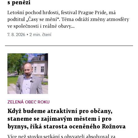
s penězi
Letošní pochod hrdosti, festival Prague Pride, má
podtitul „Časy se mění“. Téma odráží změny atmosféry
ve společnosti i reálné obavy...
7. 8. 2026 ▪ 2 min. čtení
ZELENÁ OBEC ROKU
Když budeme atraktivní pro občany,
staneme se zajímavým městem i pro
byznys, říká starosta oceněného Rožnova
Více než stovku setkání s obyvateli absolvoval za