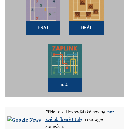
HRÁT
HRÁT
HRÁT
mezi
Přidejte si Hospodářské noviny
své oblíbené tituly
na Google
zprávách.