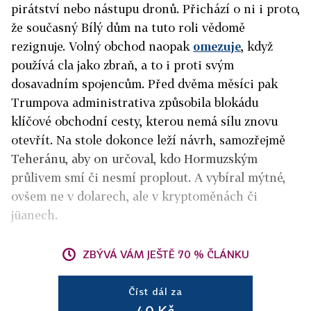
pirátství nebo nástupu dronů. Přichází o ni i proto,
že současný Bílý dům na tuto roli vědomě
rezignuje. Volný obchod naopak
omezuje
, když
používá cla jako zbraň, a to i proti svým
dosavadním spojencům. Před dvěma měsíci pak
Trumpova administrativa způsobila blokádu
klíčové obchodní cesty, kterou nemá sílu znovu
otevřít. Na stole dokonce leží návrh, samozřejmě
Teheránu, aby on určoval, kdo Hormuzským
průlivem smí či nesmí proplout. A vybíral mýtné,
ovšem ne v dolarech, ale v kryptoměnách či
jüanech.
ZBÝVÁ VÁM JEŠTĚ 70 % ČLÁNKU
Číst dál za