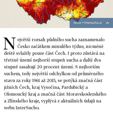
Autor ▪
Intersucho.cz
N
ejvětší rozsah půdního sucha zaznamenalo
Česko začátkem minulého týdne, nicméně
deště svlažily pouze část Čech. I proto zůstává na
třetině území nejhorší stupeň sucha a další dva
stupně zasahují 20 procent území. S nejhorším
suchem, tedy největší odchylkou od průměrného
stavu za roky 1961 až 2015, se potýká značná část
jižních Čech, kraj Vysočina, Pardubický a
Olomoucký kraj a značná část Moravskoslezského
a Zlínského kraje, vyplývá z aktuálních údajů na
webu InterSucho.