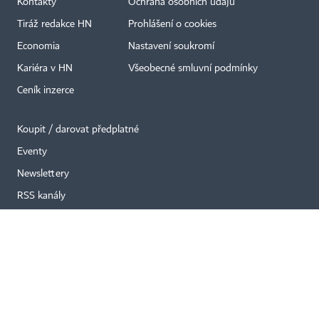
Kontakty
Ochrana osobních údajů
Tiráž redakce HN
Prohlášení o cookies
×
Economia
Nastavení soukromí
Kariéra v HN
Všeobecné smluvní podmínky
Ceník inzerce
Koupit / darovat předplatné
Eventy
Newslettery
RSS kanály
Autorská práva vykonává vydavatel. Bez písemného svolení vydavatele je
zakázáno jakékoli užití částí nebo celku díla, zejména rozmnožování a šíření
jakýmkoli způsobem, mechanickým nebo elektronickým, v českém nebo
jiném jazyce. Bez souhlasu vydavatele je zakázáno též rozmnožování
obsahu pro účely automatizované analýzy textů nebo dat
podle ustanovení § 39c autorského zákona.