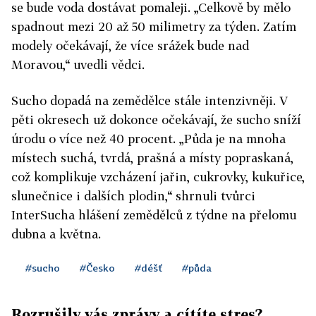
se bude voda dostávat pomaleji. „Celkově by mělo
spadnout mezi 20 až 50 milimetry za týden. Zatím
modely očekávají, že více srážek bude nad
Moravou,“ uvedli vědci.
Sucho dopadá na zemědělce stále intenzivněji. V
pěti okresech už dokonce očekávají, že sucho sníží
úrodu o více než 40 procent. „Půda je na mnoha
místech suchá, tvrdá, prašná a místy popraskaná,
což komplikuje vzcházení jařin, cukrovky, kukuřice,
slunečnice i dalších plodin,“ shrnuli tvůrci
InterSucha hlášení zemědělců z týdne na přelomu
dubna a května.
#sucho
#Česko
#déšť
#půda
Rozrušily vás zprávy a cítíte stres?