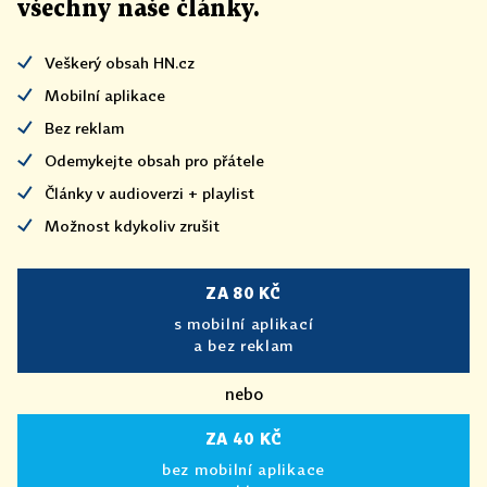
všechny naše články
.
Veškerý obsah HN.cz
Mobilní aplikace
Bez reklam
Odemykejte obsah pro přátele
Články v audioverzi + playlist
Možnost kdykoliv zrušit
ZA 80 KČ
s mobilní aplikací
a bez reklam
nebo
ZA 40 KČ
bez mobilní aplikace