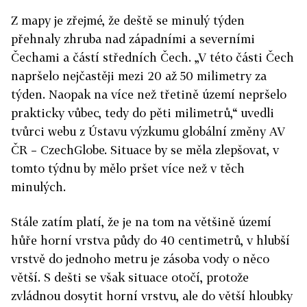
Z mapy je zřejmé, že deště se minulý týden
přehnaly zhruba nad západními a severními
Čechami a částí středních Čech. „V této části Čech
napršelo nejčastěji mezi 20 až 50 milimetry za
týden. Naopak na více než třetině území nepršelo
prakticky vůbec, tedy do pěti milimetrů,“ uvedli
tvůrci webu z Ústavu výzkumu globální změny AV
ČR – CzechGlobe. Situace by se měla zlepšovat, v
tomto týdnu by mělo pršet více než v těch
minulých.
Stále zatím platí, že je na tom na většině území
hůře horní vrstva půdy do 40 centimetrů, v hlubší
vrstvě do jednoho metru je zásoba vody o něco
větší. S dešti se však situace otočí, protože
zvládnou dosytit horní vrstvu, ale do větší hloubky