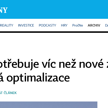
ARCHIV
REALITY
INVESTICE
PODCASTY
HRY
PročNe
D
třebuje víc než nové 
á optimalizace
ÁT ČLÁNEK