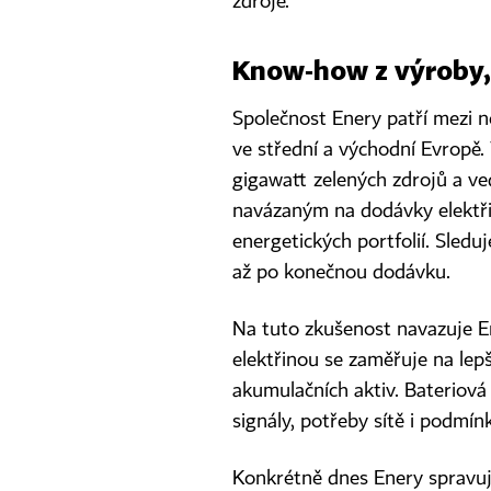
zdroje.
Know‑how z výroby,
Společnost Enery patří mezi n
ve střední a východní Evropě.
gigawatt zelených zdrojů a ve
navázaným na dodávky elektři
energetických portfolií. Sled
až po konečnou dodávku.
Na tuto zkušenost navazuje En
elektřinou se zaměřuje na lepš
akumulačních aktiv. Bateriová
signály, potřeby sítě i podmín
Konkrétně dnes Enery spravuje