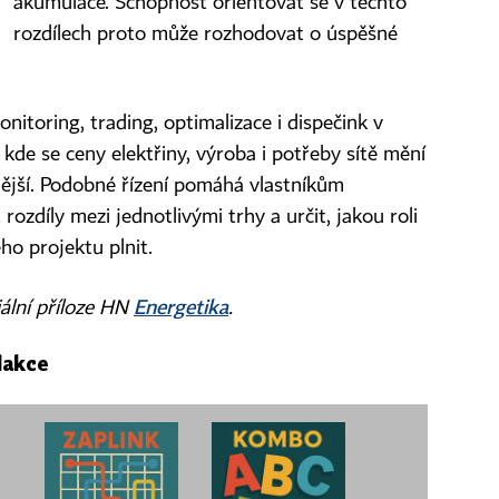
akumulace. Schopnost orientovat se v těchto
rozdílech proto může rozhodovat o úspěšné
nitoring, trading, optimalizace i dispečink v
, kde se ceny elektřiny, výroba i potřeby sítě mění
nější. Podobné řízení pomáhá vlastníkům
 rozdíly mezi jednotlivými trhy a určit, jakou roli
ho projektu plnit.
Energetika
iální příloze HN
.
dakce