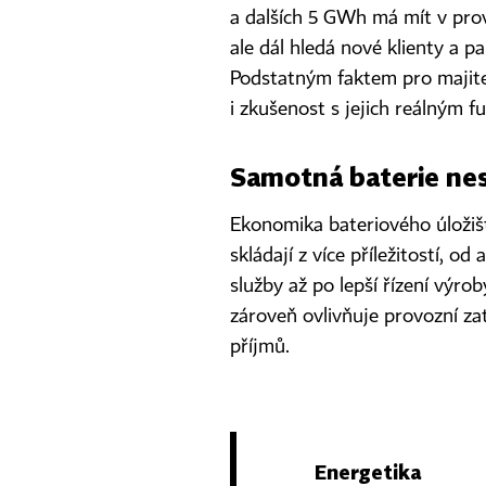
a dalších 5 GWh má mít v prov
ale dál hledá nové klienty a p
Podstatným faktem pro majitele
i zkušenost s jejich reálným 
Samotná baterie nes
Ekonomika bateriového úložišt
skládají z více příležitostí, o
služby až po lepší řízení výro
zároveň ovlivňuje provozní za
příjmů.
Energetika