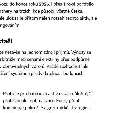
ozu do konce roku 2026. I přes široké portfolio
artnery na trzích, kde působí, včetně Česka.
 úložišť je přitom nejen rozsah těchto aktiv, ale
fungováním.
tačí
ě nezávisí na jednom zdroji příjmů. Výnosy se
d arbitráže mezi cenami elektřiny přes podpůrné
by obnovitelných zdrojů. Každé rozhodnutí ale
tížení systému i předvídatelnost budoucích
Proto je pro bateriová aktiva stále důležitější
profesionální optimalizace. Enery při ní
kombinuje pokročilé algoritmické strategie s