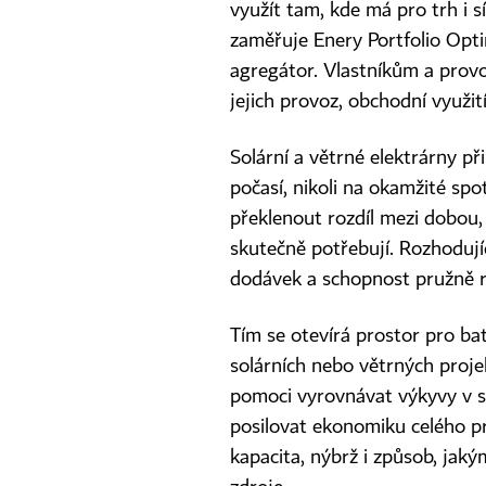
využít tam, kde má pro trh i s
zaměřuje Enery Portfolio Opti
agregátor. Vlastníkům a provo
jejich provoz, obchodní využi
Solární a větrné elektrárny přin
počasí, nikoli na okamžité spo
překlenout rozdíl mezi dobou, 
skutečně potřebují. Rozhodují
dodávek a schopnost pružně r
Tím se otevírá prostor pro ba
solárních nebo větrných proj
pomoci vyrovnávat výkyvy v sít
posilovat ekonomiku celého p
kapacita, nýbrž i způsob, jak