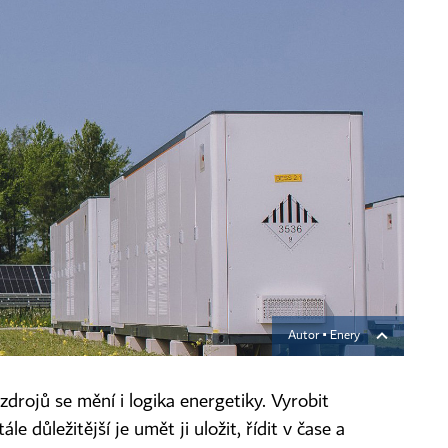
Autor ▪
Enery
drojů se mění i logika energetiky. Vyrobit
ále důležitější je umět ji uložit, řídit v čase a