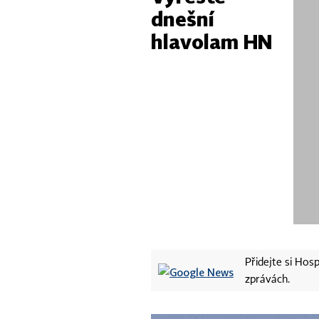
dnešní
hlavolam HN
Přidejte si Ho
zprávách.