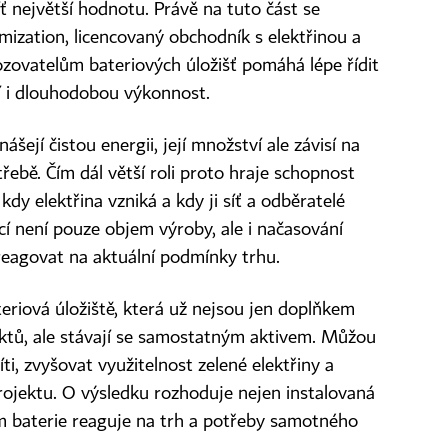
íť největší hodnotu. Právě na tuto část se
mization, licencovaný obchodník s elektřinou a
zovatelům bateriových úložišť pomáhá lépe řídit
tí i dlouhodobou výkonnost.
ášejí čistou energii, její množství ale závisí na
třebě. Čím dál větší roli proto hraje schopnost
kdy elektřina vzniká a kdy ji síť a odběratelé
cí není pouze objem výroby, ale i načasování
eagovat na aktuální podmínky trhu.
teriová úložiště, která už nejsou jen doplňkem
ektů, ale stávají se samostatným aktivem. Můžou
i, zvyšovat využitelnost zelené elektřiny a
rojektu. O výsledku rozhoduje nejen instalovaná
ým baterie reaguje na trh a potřeby samotného