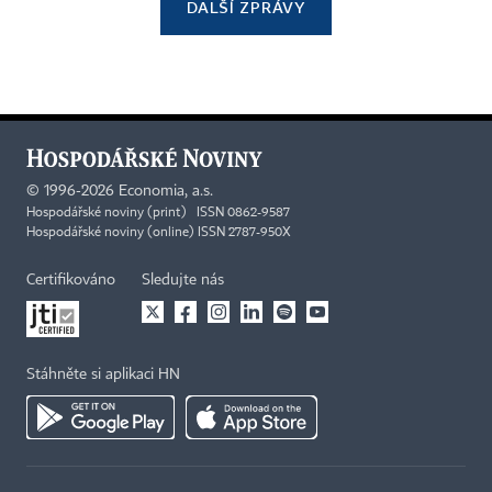
DALŠÍ ZPRÁVY
©
1996-2026
Economia, a.s.
Hospodářské noviny (print) ISSN 0862-9587
Hospodářské noviny (online) ISSN 2787-950X
Certifikováno
Sledujte nás
Stáhněte si aplikaci HN