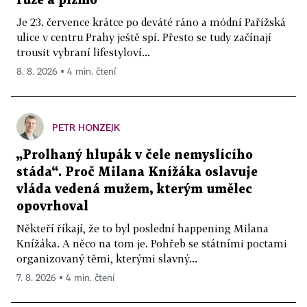
růže a pižmo
Je 23. července krátce po deváté ráno a módní Pařížská
ulice v centru Prahy ještě spí. Přesto se tudy začínají
trousit vybraní lifestyloví...
8. 8. 2026 ▪ 4 min. čtení
PETR HONZEJK
„Prolhaný hlupák v čele nemyslícího
stáda“. Proč Milana Knížáka oslavuje
vláda vedená mužem, kterým umělec
opovrhoval
Někteří říkají, že to byl poslední happening Milana
Knížáka. A něco na tom je. Pohřeb se státními poctami
organizovaný těmi, kterými slavný...
7. 8. 2026 ▪ 4 min. čtení