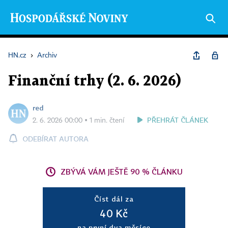
HN.cz
›
Archiv
Finanční trhy (2. 6. 2026)
red
PŘEHRÁT ČLÁNEK
2. 6. 2026 00:00 ▪ 1 min. čtení
ODEBÍRAT AUTORA
ZBÝVÁ VÁM JEŠTĚ 90 % ČLÁNKU
Číst dál za
40 Kč
na první dva měsíce