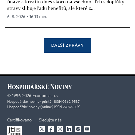
únavě a kreatin dnes skoro na všechno. Trh s doplňky
stravy slibuje řadu benefitů, ale které z...
6. 8. 2026 ▪ 16:13 min.
DALŠÍ ZPRÁVY
©
1996-2026
Economia, a.s.
Hospodářské noviny (print) ISSN 0862-9587
Hospodářské noviny (online) ISSN 2787-950X
Certifikováno
Sledujte nás