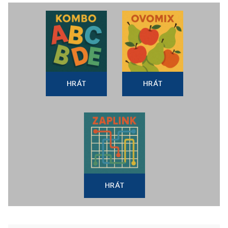
HRÁT
HRÁT
HRÁT