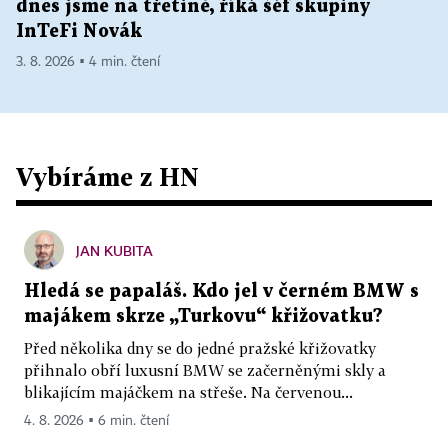
dnes jsme na třetině, říká šéf skupiny
InTeFi Novák
3. 8. 2026 ▪ 4 min. čtení
Vybíráme z HN
JAN KUBITA
Hledá se papaláš. Kdo jel v černém BMW s
majákem skrze „Turkovu“ křižovatku?
Před několika dny se do jedné pražské křižovatky
přihnalo obří luxusní BMW se začerněnými skly a
blikajícím majáčkem na střeše. Na červenou...
4. 8. 2026 ▪ 6 min. čtení