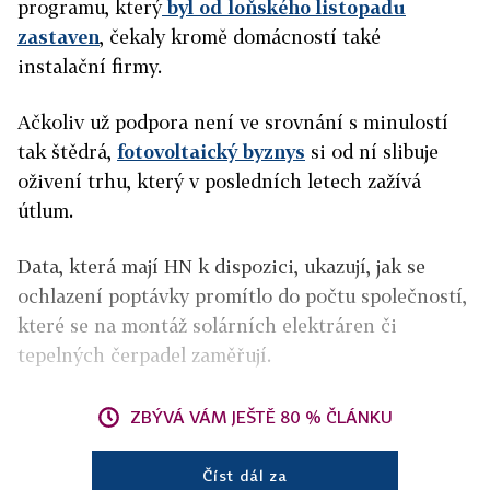
programu, který
byl od loňského listopadu
zastaven
, čekaly kromě domácností také
instalační firmy.
Ačkoliv už podpora není ve srovnání s minulostí
tak štědrá,
fotovoltaický byznys
si od ní slibuje
oživení trhu, který v posledních letech zažívá
útlum.
Data, která mají HN k dispozici, ukazují, jak se
ochlazení poptávky promítlo do počtu společností,
které se na montáž solárních elektráren či
tepelných čerpadel zaměřují.
ZBÝVÁ VÁM JEŠTĚ 80 % ČLÁNKU
Číst dál za