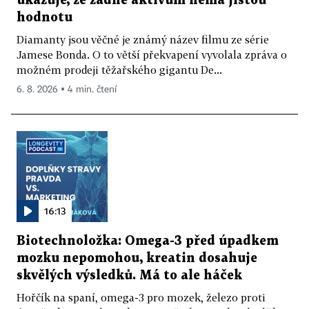
ukazuje, že žádné aktivum nemá jistou
hodnotu
Diamanty jsou věčné je známý název filmu ze série
Jamese Bonda. O to větší překvapení vyvolala zpráva o
možném prodeji těžařského gigantu De...
6. 8. 2026 ▪ 4 min. čtení
16:13
Biotechnoložka: Omega-3 před úpadkem
mozku nepomohou, kreatin dosahuje
skvělých výsledků. Má to ale háček
Hořčík na spaní, omega-3 pro mozek, železo proti