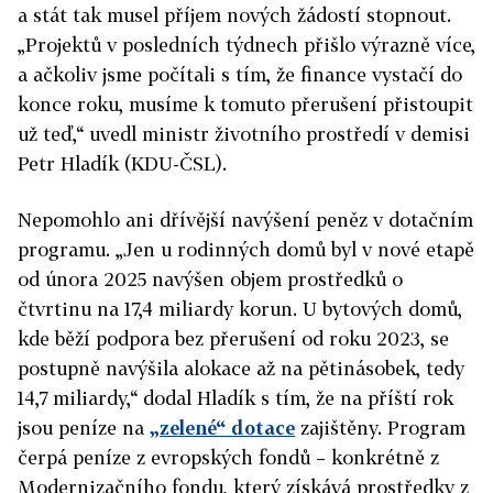
a stát tak musel příjem nových žádostí stopnout.
„Projektů v posledních týdnech přišlo výrazně více,
a ačkoliv jsme počítali s tím, že finance vystačí do
konce roku, musíme k tomuto přerušení přistoupit
už teď,“ uvedl ministr životního prostředí v demisi
Petr Hladík (KDU-ČSL).
Nepomohlo ani dřívější navýšení peněz v dotačním
programu. „Jen u rodinných domů byl v nové etapě
od února 2025 navýšen objem prostředků o
čtvrtinu na 17,4 miliardy korun. U bytových domů,
kde běží podpora bez přerušení od roku 2023, se
postupně navýšila alokace až na pětinásobek, tedy
14,7 miliardy,“ dodal Hladík s tím, že na příští rok
jsou peníze na
„zelené“ dotace
zajištěny. Program
čerpá peníze z evropských fondů – konkrétně z
Modernizačního fondu, který získává prostředky z