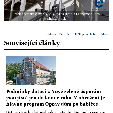
Přehled tématu vytvořila Aika - AI asistentka Economia • Foto:
Shutterstock
|
Předplatné HN+ je zcela bez reklam.
Související články
Podmínky dotací z Nové zelené úsporám
jsou jisté jen do konce roku. V ohrožení je
hlavně program Oprav dům po babičce
Dát na střechu fotovoltaiku, zateplit dům nebo vyměnit