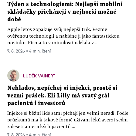
Týden s technologiemi: Nejlepší mobilní
skládačky přicházejí v nejhorší možné
době
Apple letos zopakuje svůj nejlepší trik. Vezme
ověřenou technologii a nabídne ji jako fantastickou
novinku. Firma to v minulosti udělala v...
7. 8. 2026 ▪ 4 min. čtení
LUDĚK VAINERT
Nehladov, nepíchej si injekci, prostě si
vezmi prášek. Eli Lilly má svatý grál
pacientů i investorů
Injekce si běžní lidé sami píchají jen velmi neradi. Podle
průzkumů má k takové formě užívání léků averzi sedm
z deseti amerických pacientů....
7. 8. 2026 ▪ 4 min. čtení