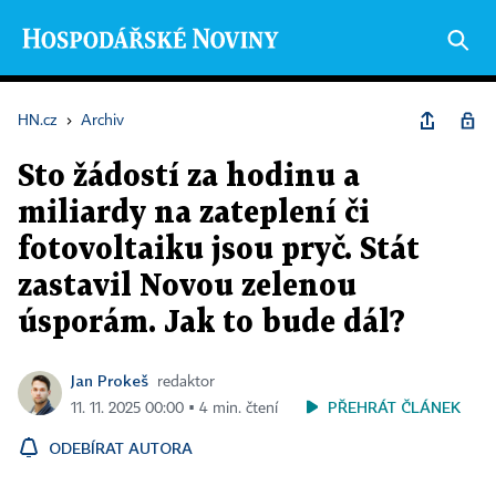
HN.cz
›
Archiv
Sto žádostí za hodinu a
miliardy na zateplení či
fotovoltaiku jsou pryč. Stát
zastavil Novou zelenou
úsporám. Jak to bude dál?
Jan Prokeš
redaktor
PŘEHRÁT ČLÁNEK
11. 11. 2025 00:00 ▪ 4 min. čtení
ODEBÍRAT AUTORA