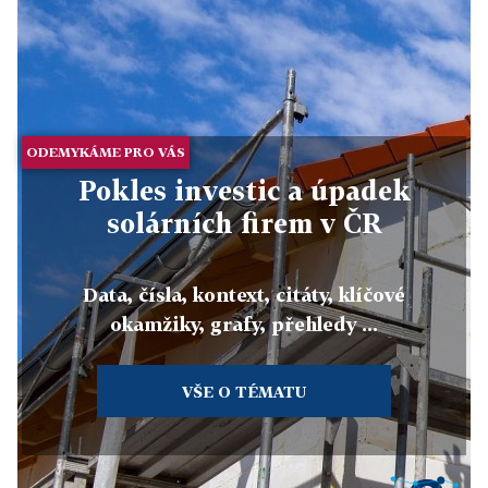
ODEMYKÁME PRO VÁS
Pokles investic a úpadek
solárních firem v ČR
Data, čísla, kontext, citáty, klíčové
okamžiky, grafy, přehledy ...
VŠE O TÉMATU