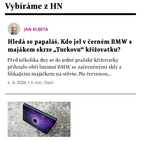
Vybíráme z HN
JAN KUBITA
Hledá se papaláš. Kdo jel v černém BMW s
majákem skrze „Turkovu“ křižovatku?
Před několika dny se do jedné pražské křižovatky
přihnalo obří luxusní BMW se začerněnými skly a
blikajícím majáčkem na střeše. Na červenou...
4. 8. 2026 ▪ 6 min. čtení