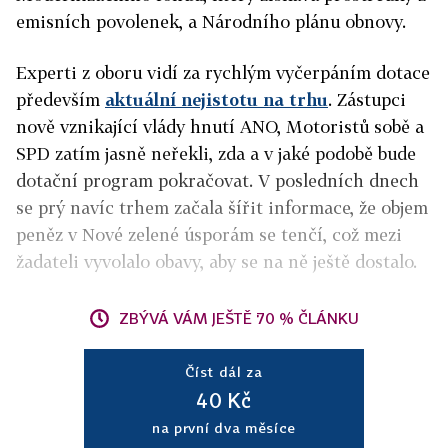
emisních povolenek, a Národního plánu obnovy.
Experti z oboru vidí za rychlým vyčerpáním dotace
především
aktuální nejistotu na trhu
. Zástupci
nově vznikající vlády hnutí ANO, Motoristů sobě a
SPD zatím jasně neřekli, zda a v jaké podobě bude
dotační program pokračovat. V posledních dnech
se prý navíc trhem začala šířit informace, že objem
peněz v Nové zelené úsporám se tenčí, což mezi
žadateli vyvolalo obavy, aby se na ně ještě dostalo.
ZBÝVÁ VÁM JEŠTĚ 70 % ČLÁNKU
Číst dál za
40 Kč
na první dva měsíce