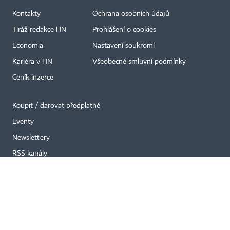
Kontakty
Ochrana osobních údajů
×
Tiráž redakce HN
Prohlášení o cookies
Economia
Nastavení soukromí
Kariéra v HN
Všeobecné smluvní podmínky
Ceník inzerce
Koupit / darovat předplatné
Eventy
Newslettery
RSS kanály
Autorská práva vykonává vydavatel. Bez písemného svolení vydavatele je
zakázáno jakékoli užití částí nebo celku díla, zejména rozmnožování a šíření
jakýmkoli způsobem, mechanickým nebo elektronickým, v českém nebo
jiném jazyce. Bez souhlasu vydavatele je zakázáno též rozmnožování
obsahu pro účely automatizované analýzy textů nebo dat