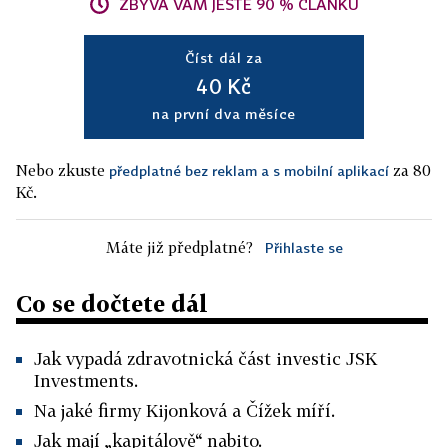
ZBÝVÁ VÁM JEŠTĚ 90 % ČLÁNKU
Číst dál za
40 Kč
na první dva měsíce
Nebo zkuste
za 80
předplatné bez reklam a s mobilní aplikací
Kč.
Máte již předplatné?
Přihlaste se
Co se dočtete dál
Jak vypadá zdravotnická část investic JSK
Investments.
Na jaké firmy Kijonková a Čížek míří.
Jak mají „kapitálově“ nabito.