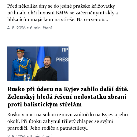
Před několika dny se do jedné pražské křižovatky
přihnalo obří luxusní BMW se začerněnými skly a
blikajícím majáčkem na střeše. Na červenou...
4. 8. 2026 ▪ 6 min. čtení
Rusko při úderu na Kyjev zabilo další dítě.
Zelenskyj hledá řešení nedostatku zbraní
proti balistickým střelám
Rusko v noci na sobotu znovu zaútočilo na Kyjev a jeho
okolí. Při útoku zahynul tříletý chlapec se svými
prarodiči. Jeho rodiče a patnáctiletý...
8. 8. 2026 ▪ 3 min. čtení