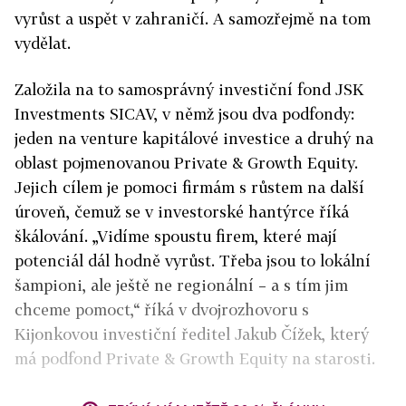
vyrůst a uspět v zahraničí. A samozřejmě na tom
vydělat.
Založila na to samosprávný investiční fond JSK
Investments SICAV, v němž jsou dva podfondy:
jeden na venture kapitálové investice a druhý na
oblast pojmenovanou Private & Growth Equity.
Jejich cílem je pomoci firmám s růstem na další
úroveň, čemuž se v investorské hantýrce říká
škálování. „Vidíme spoustu firem, které mají
potenciál dál hodně vyrůst. Třeba jsou to lokální
šampioni, ale ještě ne regionální – a s tím jim
chceme pomoct,“ říká v dvojrozhovoru s
Kijonkovou investiční ředitel Jakub Čížek, který
má podfond Private & Growth Equity na starosti.