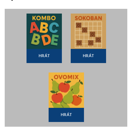
HRÁT
HRÁT
HRÁT