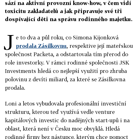
sází na aktivní provozní know-how, v čem vidí
toxicitu zakladatelů a jak připravuje své tři
dospívající děti na správu rodinného majetku.
J
e to dva a půl roku, co Simona Kijonková
prodala Zásilkovnu
, respektive její mateřskou
společnost Packeta, a odstartovala tím přerod do
role investorky. V rámci rodinné společnosti JSK
Investments hledá co nejlepší využití pro zhruba
polovinu z devíti miliard, za které se Zásilkovna
prodala.
Loni a letos vybudovala profesionální investiční
strukturu, kterou teď využívá vedle venture
kapitálových investic do nadějných start-upů i na
oblast, která není v Česku moc obvyklá. Hledá
rodinné firmy bez nástupce, kterým chce pomoct