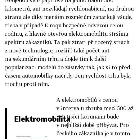
Neujedou sice papírově na jedno nabití 500
kilometrů, ani nezvládají rychlonabíjení, na druhou
stranu ale díky menším rozměrům zaparkují všude,
třeba v případě Elroqu bezpečně odvezou celou
rodinu, a hlavně otevřou elektromobilitu širšímu
spektru zákazníků. Ta pak ztratí přirozený strach
z nové technologie, rozšíří také počet aut
na sekundárním trhu a dojde tím k další
popularizaci modelů do zásuvky tak, jak si to před
časem automobilky načrtly. Jen rychlost trhu byla
trochu proti nim.
A elektromobilů s cenou
v intervalu zhruba mezi 500 až
750 tisíci korunami bude
Elektromobilita
v nejbližší době přibývat. Pro
českého zákazníka je v tomto