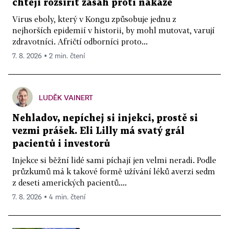
chtějí rozšířit zásah proti nákaze
Virus eboly, který v Kongu způsobuje jednu z
nejhorších epidemií v historii, by mohl mutovat, varují
zdravotníci. Afričtí odborníci proto...
7. 8. 2026 ▪ 2 min. čtení
LUDĚK VAINERT
Nehladov, nepíchej si injekci, prostě si
vezmi prášek. Eli Lilly má svatý grál
pacientů i investorů
Injekce si běžní lidé sami píchají jen velmi neradi. Podle
průzkumů má k takové formě užívání léků averzi sedm
z deseti amerických pacientů....
7. 8. 2026 ▪ 4 min. čtení