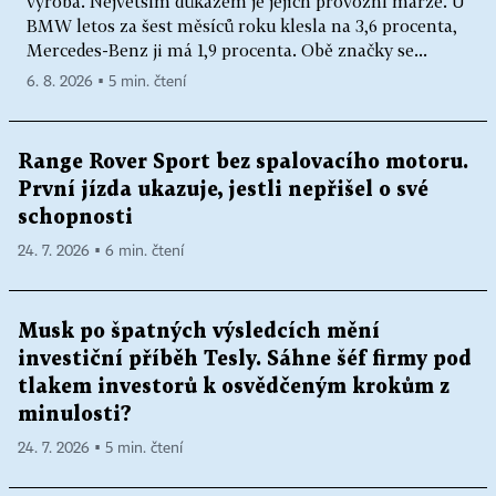
výroba. Největším důkazem je jejich provozní marže. U
BMW letos za šest měsíců roku klesla na 3,6 procenta,
Mercedes-Benz ji má 1,9 procenta. Obě značky se...
6. 8. 2026 ▪ 5 min. čtení
Range Rover Sport bez spalovacího motoru.
První jízda ukazuje, jestli nepřišel o své
schopnosti
24. 7. 2026 ▪ 6 min. čtení
Musk po špatných výsledcích mění
investiční příběh Tesly. Sáhne šéf firmy pod
tlakem investorů k osvědčeným krokům z
minulosti?
24. 7. 2026 ▪ 5 min. čtení