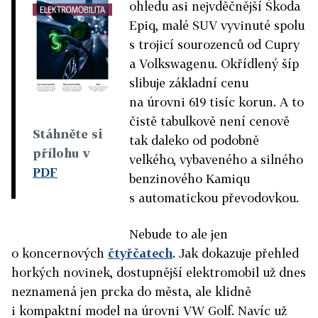
ohledu asi nejvděčnější Škoda
Epiq, malé SUV vyvinuté spolu
s trojicí sourozenců od Cupry
a Volkswagenu. Okřídlený šíp
slibuje základní cenu
na úrovni 619 tisíc korun. A to
čistě tabulkově není cenově
Stáhněte si
tak daleko od podobně
přílohu v
velkého, vybaveného a silného
PDF
benzinového Kamiqu
s automatickou převodovkou.
Nebude to ale jen
o koncernových
čtyřčatech
. Jak dokazuje přehled
horkých novinek, dostupnější elektromobil už dnes
neznamená jen prcka do města, ale klidně
i kompaktní model na úrovni VW Golf. Navíc už