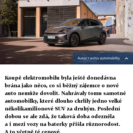
Autor ▪
archiv automobilky
Koupě elektromobilu byla ještě donedávna
brána jako něco, co si běžný zájemce o nové
auto nemůže dovolit. Nahrávaly tomu samotné
automobilky, které dlouho chrlily jedno velké
několikamilionové SUV za druhým. Poslední
dobou se ale zdá, že taková doba odezněla
a i mezi vozy na baterky přišla různorodost.
A to včetně té cenové.