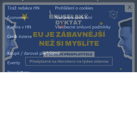
Tiráž redakce HN
Prohlášení o cookies
Economia
Nastavení soukromí
Kariéra v HN
Všeobecné smluvní podmínky
Ceník inzerce
Koupit / darovat předplatné
Eventy
Newslettery
RSS kanály
Autorská práva vykonává vydavatel. Bez písemného svolení vydavatele je
zakázáno jakékoli užití částí nebo celku díla, zejména rozmnožování a šíření
jakýmkoli způsobem, mechanickým nebo elektronickým, v českém nebo
jiném jazyce. Bez souhlasu vydavatele je zakázáno též rozmnožování
obsahu pro účely automatizované analýzy textů nebo dat
podle ustanovení § 39c autorského zákona.