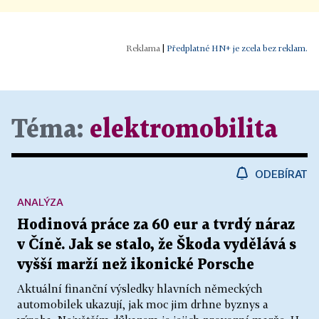
|
Předplatné HN+ je zcela bez reklam.
Téma:
elektromobilita
ODEBÍRAT
ANALÝZA
Hodinová práce za 60 eur a tvrdý náraz
v Číně. Jak se stalo, že Škoda vydělává s
vyšší marží než ikonické Porsche
Aktuální finanční výsledky hlavních německých
automobilek ukazují, jak moc jim drhne byznys a