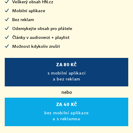
Veškerý obsah HN.cz
Mobilní aplikace
Bez reklam
Odemykejte obsah pro přátele
Články v audioverzi + playlist
Možnost kdykoliv zrušit
ZA 80 KČ
s mobilní aplikací
a bez reklam
nebo
ZA 40 KČ
bez mobilní aplikace
a s reklamou