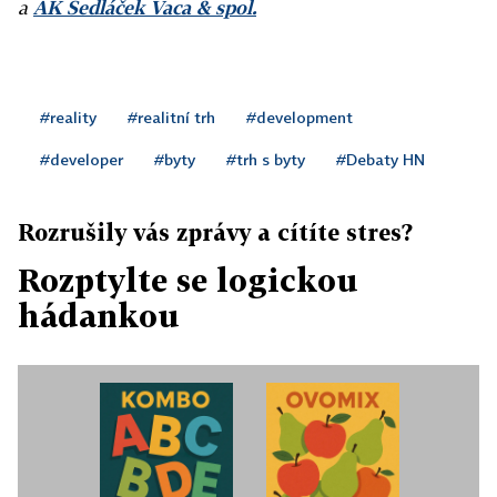
a
AK Sedláček Vaca & spol.
#reality
#realitní trh
#development
#developer
#byty
#trh s byty
#Debaty HN
Rozrušily vás zprávy a cítíte stres?
Rozptylte se logickou
hádankou