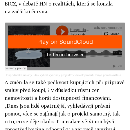
BICZ, v debatě HN o realitách, která se konala
na začátku června.
Hospodářské noviny
·
Jak vybrat výnosný projekt? V developmentu hraje prim lokalita a zdravé financování
A změnila se také pečlivost kupujících při přípravě
smluv před koupí, i v důsledku růstu cen
nemovitostí a horší dostupnosti financování.
„Dnes jsou lidé opatrnější, vyhledávají právní
pomoc, více se zajímají jak o projekt samotný, tak
o to, co se děje okolo. Transakce většinou bývá
zprostředkována odborníky a zároveň využívají