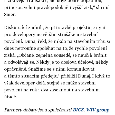
rizikovější transakce, ale když dobře dopadnou,
přinesou velmi pravděpodobně i vyšší zisk,“ shrnul
Šaier.
Diskutující zmínili, že při stavbě projektu je nyní
pro developery největším strašákem stavební
povolení. Dunaj řekl, že nikdo na stavebním trhu si
dnes netroufne spoléhat na to, že rychle povolení
získá. „Občané, zejména sousedé, se naučili bránit
a odvolávají se. Někdy je to doslova účelově, někdy
oprávněně. Snažíme se s nimi komunikovat
a těmto situacím předejít,“ přiblížil Dunaj. I když to
však developer dělá, stejně se může stavební
povolení na rok i dva zaseknout na stavebním
úřadě.
Partnery debaty jsou společnosti
BICZ
,
WIV group