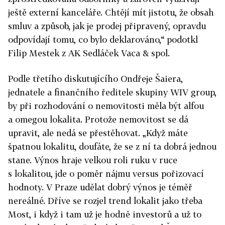
ještě externí kanceláře. Chtějí mít jistotu, že obsah
smluv a způsob, jak je prodej připravený, opravdu
odpovídají tomu, co bylo deklarováno,“ podotkl
Filip Mestek z AK Sedláček Vaca & spol.
Podle třetího diskutujícího Ondřeje Šaiera,
jednatele a finančního ředitele skupiny WIV group,
by při rozhodování o nemovitosti měla být alfou
a omegou lokalita. Protože nemovitost se dá
upravit, ale nedá se přestěhovat. „Když máte
špatnou lokalitu, doufáte, že se z ní ta dobrá jednou
stane. Výnos hraje velkou roli ruku v ruce
s lokalitou, jde o poměr nájmu versus pořizovací
hodnoty. V Praze udělat dobrý výnos je téměř
nereálné. Dříve se rozjel trend lokalit jako třeba
Most, i když i tam už je hodně investorů a už to