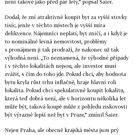
není takové jako před pár lety,“ popsal Šaier.
Dodal, že zní atraktivně koupit byt za vyšší stovky
tisíc, jenže v těchto místech je vyšší míra
delikvence. Nájemníci neplatí, byt zničí, a i když je
to nominálně levná nemovitost, problémy
s pronájmem ji tak prodraží, že nakonec už tak
výhodná není. „To neznamená, že výhodné případy
i v těchto lokalitách nejsou, ale investor musí
zvážit, s čím do toho jde. Pokud chci, aby hodnota
bytu kryla růst trhu inflačně, hraje hlavní roli
lokalita. Pokud chci spekulativně koupit lokalitu,
která teď dobrá není, ale v horizontu několika let
může být, taková koupě může z pohledu ziskovosti
být výrazně lepší než byt v Praze,“ zmínil Šaier.
Nejen Praha, ale obecně krajská města jsou prý