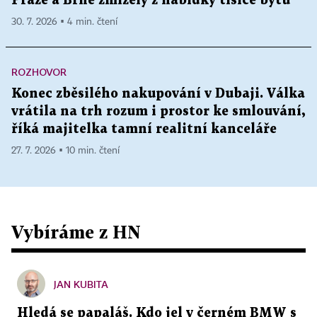
Praze a Brně zmizely z nabídky tisíce bytů
30. 7. 2026 ▪ 4 min. čtení
ROZHOVOR
Konec zběsilého nakupování v Dubaji. Válka
vrátila na trh rozum i prostor ke smlouvání,
říká majitelka tamní realitní kanceláře
27. 7. 2026 ▪ 10 min. čtení
Vybíráme z HN
JAN KUBITA
Hledá se papaláš. Kdo jel v černém BMW s