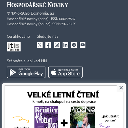
©
1996-2026
Economia, a.s.
Hospodářské noviny (print) ISSN 0862-9587
Hospodářské noviny (online) ISSN 2787-950X
Certifikováno
Sledujte nás
Stáhněte si aplikaci HN
×
Kontakty
Ochrana osobních údajů
Tiráž redakce HN
Prohlášení o cookies
Economia
Nastavení soukromí
Kariéra v HN
Všeobecné smluvní podmínky