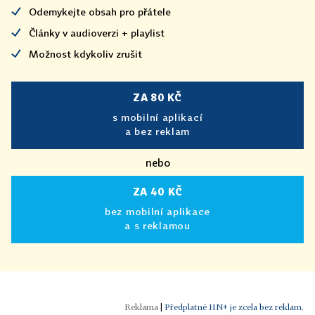
Odemykejte obsah pro přátele
Články v audioverzi + playlist
Možnost kdykoliv zrušit
ZA 80 KČ
s mobilní aplikací
a bez reklam
nebo
ZA 40 KČ
bez mobilní aplikace
a s reklamou
|
Předplatné HN+ je zcela bez reklam.