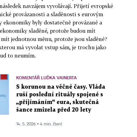
 následek navzájem vyvolávají
. Přijetí evropské
ické provázanosti a sladěnosti s eurovým
y ekonomiky byly dostatečně provázané a
m ekonomiky sladěné, protože budou mít
mít jednotnou měnu, protože jsou sladěné?
terou má vyvolat vstup sám, je trochu jako
kud to neumím.
KOMENTÁŘ LUĎKA VAINERTA
S korunou na věčné časy. Vláda
ruší poslední rituály spojené s
„příjímáním“ eura, skutečná
šance zmizela před 20 lety
14. 5. 2026 ▪ 4 min. čtení