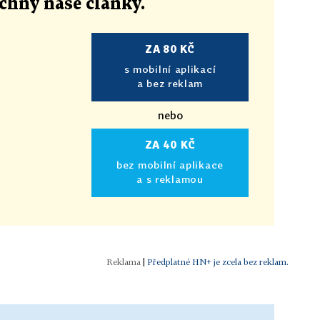
echny naše články
.
ZA 80 KČ
s mobilní aplikací
a bez reklam
nebo
ZA 40 KČ
bez mobilní aplikace
a s reklamou
|
Předplatné HN+ je zcela bez reklam.