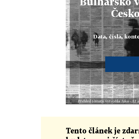
Bulharsko v
Česk
Data, čísla, konte
Přehled tématu vytvořila Aika - AI
Tento článek
je
zdar