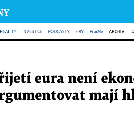
ARCHIV
REALITY
INVESTICE
PODCASTY
HRY
PročNe
D
řijetí eura není eko
rgumentovat mají h