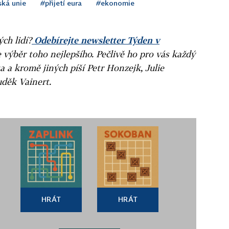
ská unie
#přijetí eura
#ekonomie
ých lidí?
Odebírejte newsletter Týden v
e výběr toho nejlepšího. Pečlivě ho pro vás každý
a a kromě jiných píší Petr Honzejk, Julie
uděk Vainert.
HRÁT
HRÁT