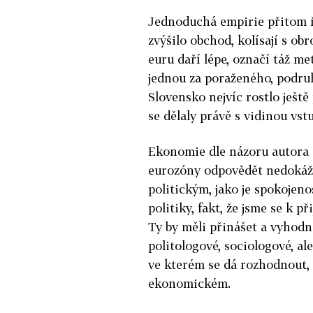
Jednoduchá empirie přitom ře
zvýšilo obchod, kolísají s o
euru daří lépe, označí táž m
jednou za poraženého, podruh
Slovensko nejvíc rostlo ještě
se dělaly právě s vidinou vst
Ekonomie dle názoru autora 
eurozóny odpovědět nedokáže
politickým, jako je spokojen
politiky, fakt, že jsme se k p
Ty by měli přinášet a vyhodno
politologové, sociologové, al
ve kterém se dá rozhodnout, 
ekonomickém.