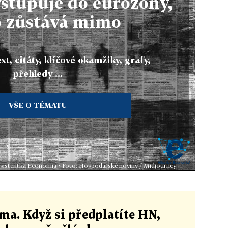
stupuje do eurozóny,
o zůstává mimo
xt, citáty, klíčové okamžiky, grafy,
přehledy ...
VŠE O TÉMATU
 asistentka Economia • Foto: Hospodářské noviny / Midjourney
ma. Když si předplatíte HN,