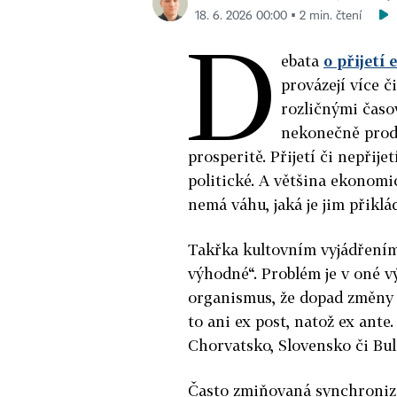
18. 6. 2026 00:00 ▪ 2 min. čtení
D
ebata
o přijetí 
provázejí více 
rozličnými časo
nekonečně prodě
prosperitě. Přijetí či nepřije
politické. A většina ekonom
nemá váhu, jaká je jim přiklá
Takřka kultovním vyjádřením 
výhodné“. Problém je v oné v
organismus, že dopad změny m
to ani ex post, natož ex ante.
Chorvatsko, Slovensko či Bul
Často zmiňovaná synchroniz