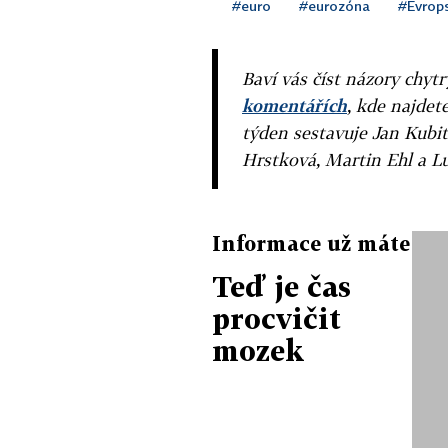
#euro
#eurozóna
#Evrop
Baví vás číst názory chytr
komentářích
, kde najdet
týden sestavuje Jan Kubit
Hrstková, Martin Ehl a L
Informace už máte
Teď je čas
procvičit
mozek