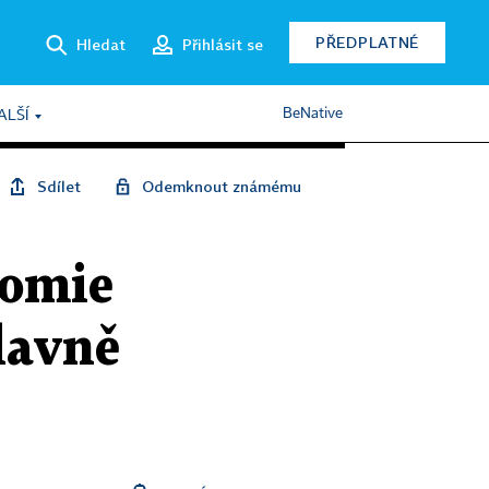
PŘEDPLATNÉ
Hledat
Přihlásit se
BeNative
ALŠÍ
Sdílet
Odemknout známému
nomie
lavně