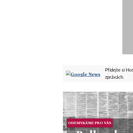
Přidejte si H
zprávách.
ODEMYKÁME PRO VÁS