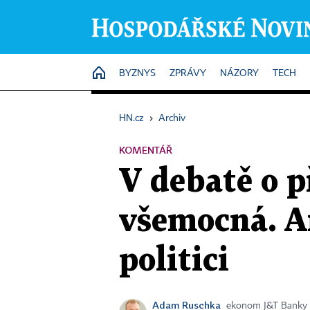
HOME
BYZNYS
ZPRÁVY
NÁZORY
TECH
HN.cz
›
Archiv
KOMENTÁŘ
V debatě o p
všemocná. A
politici
Adam Ruschka
ekonom J&T Banky