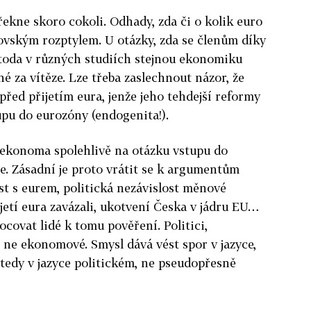
kne skoro cokoli. Odhady, zda či o kolik euro
brovským rozptylem. U otázky, zda se členům díky
etoda v různých studiích stejnou ekonomiku
é za vítěze. Lze třeba zaslechnout názor, že
 před přijetím eura, jenže jeho tehdejší reformy
upu do eurozóny (endogenita!).
ekonoma spolehlivě na otázku vstupu do
. Zásadní je proto vrátit se k argumentům
ost s eurem, politická nezávislost měnové
řijetí eura zavázali, ukotvení Česka v jádru EU…
covat lidé k tomu pověření. Politici,
e ne ekonomové. Smysl dává vést spor v jazyce,
tedy v jazyce politickém, ne pseudopřesně