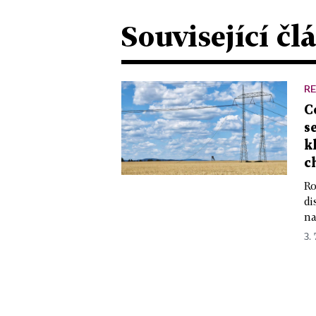
Související čl
R
C
s
k
c
Ro
di
na
3. 