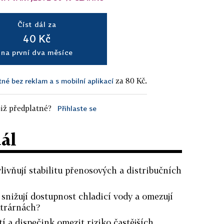
Číst dál za
40 Kč
na první dva měsíce
za 80 Kč.
tné bez reklam a s mobilní aplikací
iž předplatné?
Přihlaste se
dál
livňují stabilitu přenosových a distribučních
 snižují dostupnost chladicí vody a omezují
ktrárnách?
 a dispečink omezit riziko častějších