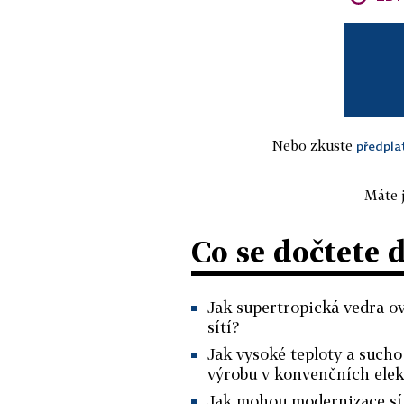
Nebo zkuste
předpla
Máte j
Co se dočtete 
Jak supertropická vedra ov
sítí?
Jak vysoké teploty a sucho
výrobu v konvenčních ele
Jak mohou modernizace sítí