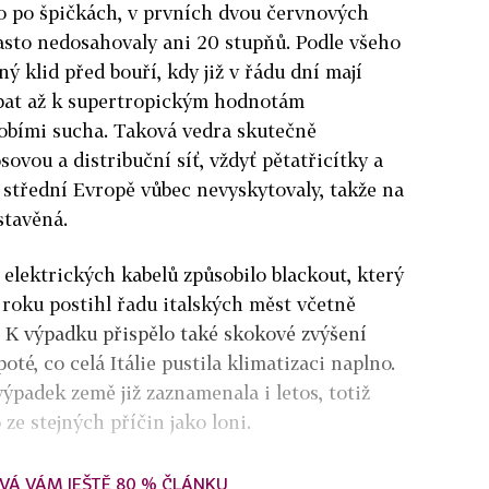
lo po špičkách, v prvních dvou červnových
asto nedosahovaly ani 20 stupňů. Podle všeho
ný klid před bouří, kdy již v řádu dní mají
upat až k supertropickým hodnotám
bími sucha. Taková vedra skutečně
ovou a distribuční síť, vždyť pětatřicítky a
e střední Evropě vůbec nevyskytovaly, takže na
stavěná.
 elektrických kabelů způsobilo blackout, který
roku postihl řadu italských měst včetně
 K výpadku přispělo také skokové zvýšení
oté, co celá Itálie pustila klimatizaci naplno.
padek země již zaznamenala i letos, totiž
ze stejných příčin jako loni.
VÁ VÁM JEŠTĚ 80 % ČLÁNKU