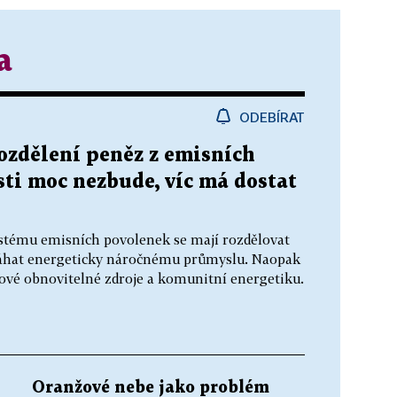
a
ODEBÍRAT
rozdělení peněz z emisních
ti moc nezbude, víc má dostat
stému emisních povolenek se mají rozdělovat
omáhat energeticky náročnému průmyslu. Naopak
ové obnovitelné zdroje a komunitní energetiku.
Oranžové nebe jako problém