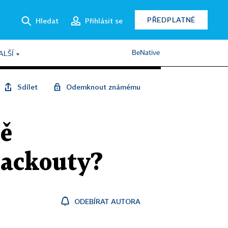
PŘEDPLATNÉ
Hledat
Přihlásit se
BeNative
ALŠÍ
Sdílet
Odemknout známému
ně
lackouty?
ODEBÍRAT AUTORA