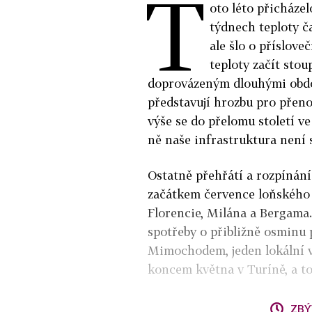
T
oto léto přicháze
týdnech teploty č
ale šlo o přísloveč
teploty začít sto
doprovázeným dlouhými obdo
představují hrozbu pro přenos
výše se do přelomu století v
ně naše infrastruktura není 
Ostatně přehřátí a rozpínání
začátkem července loňského 
Florencie, Milána a Bergama.
spotřeby o přibližně osminu p
Mimochodem, jeden lokální vý
koncem května v Turíně, a to 
ZBÝ