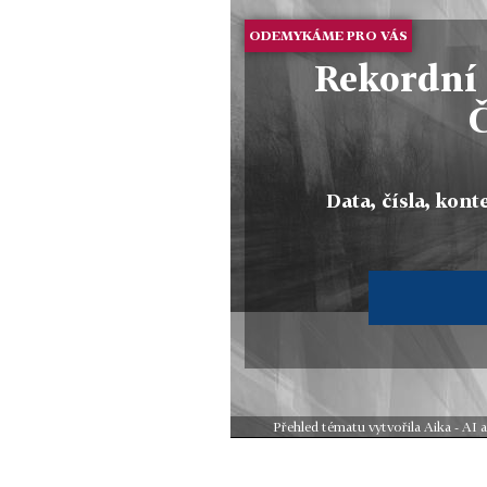
ODEMYKÁME PRO VÁS
Rekordní 
Data, čísla, konte
Přehled tématu vytvořila Aika - AI