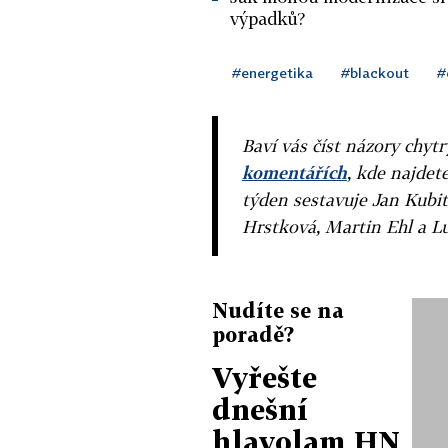
výpadků?
#energetika
#blackout
#
Baví vás číst názory chytr
komentářích
, kde najdet
týden sestavuje Jan Kubit
Hrstková, Martin Ehl a L
Nudíte se na
poradě?
Vyřešte
dnešní
hlavolam HN