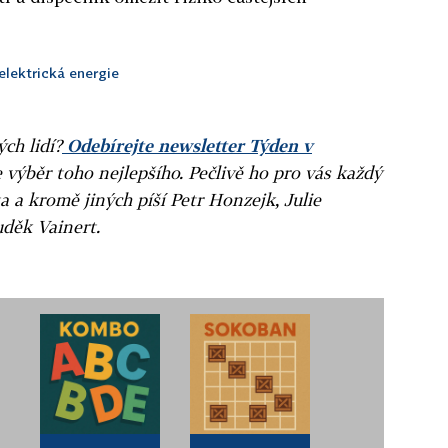
elektrická energie
ých lidí?
Odebírejte newsletter Týden v
e výběr toho nejlepšího. Pečlivě ho pro vás každý
a a kromě jiných píší Petr Honzejk, Julie
uděk Vainert.