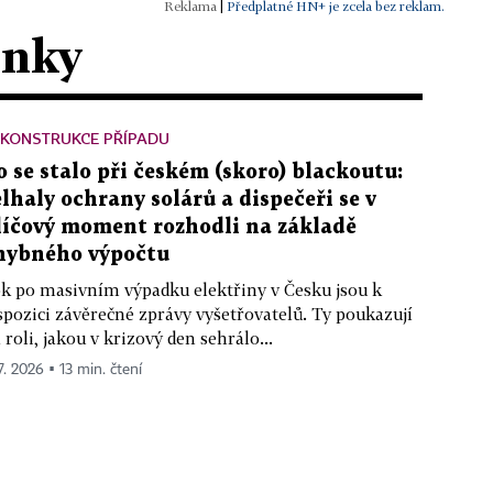
|
Předplatné HN+ je zcela bez reklam.
ánky
EKONSTRUKCE PŘÍPADU
o se stalo při českém (skoro) blackoutu:
elhaly ochrany solárů a dispečeři se v
líčový moment rozhodli na základě
hybného výpočtu
k po masivním výpadku elektřiny v Česku jsou k
spozici závěrečné zprávy vyšetřovatelů. Ty poukazují
 roli, jakou v krizový den sehrálo...
7. 2026 ▪ 13 min. čtení