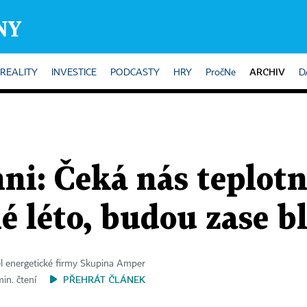
ARCHIV
REALITY
INVESTICE
PODCASTY
HRY
PročNe
D
ni: Čeká nás teplot
 léto, budou zase b
el energetické firmy Skupina Amper
PŘEHRÁT ČLÁNEK
in. čtení