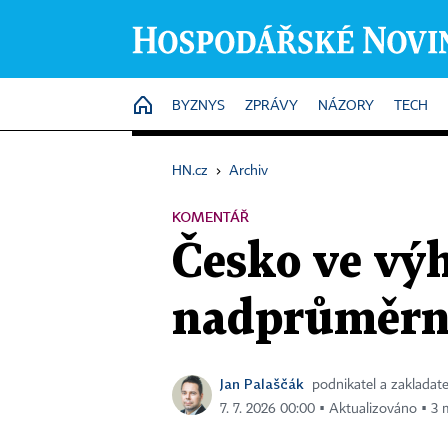
HOME
BYZNYS
ZPRÁVY
NÁZORY
TECH
HN.cz
›
Archiv
KOMENTÁŘ
Česko ve výh
nadprůměrné
Jan Palaščák
podnikatel a zakladat
7. 7. 2026 00:00 ▪ Aktualizováno ▪ 3 m