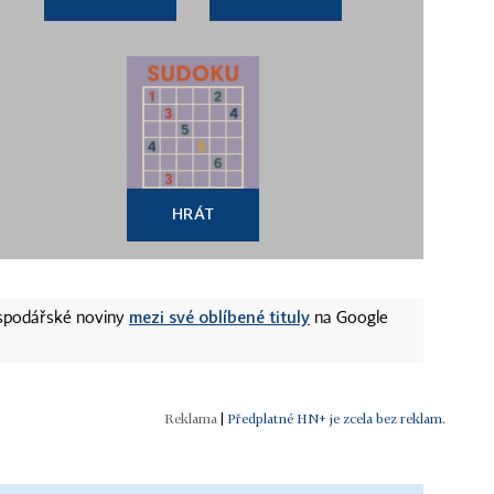
HRÁT
mezi své oblíbené tituly
ospodářské noviny
na Google
|
Předplatné HN+ je zcela bez reklam.