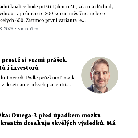
ádní koalice bude příští týden řešit, zda má důchody
ednout v průměru o 300 korun měsíčně, nebo o
celých 600. Zatímco první varianta je...
 8. 2026 ▪ 5 min. čtení
 prostě si vezmi prášek.
tů i investorů
 velmi neradi. Podle průzkumů má k
z deseti amerických pacientů....
žka: Omega-3 před úpadkem mozku
kreatin dosahuje skvělých výsledků. Má