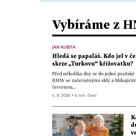
Vybíráme z H
JAN KUBITA
Hledá se papaláš. Kdo jel v
skrze „Turkovu“ křižovatku?
Před několika dny se do jedné pražské
BMW se začerněnými skly a blikající
červenou...
4. 8. 2026 ▪ 6 min. čtení
K
d
v