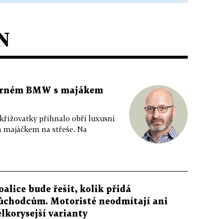
N
 černém BMW s majákem
 křižovatky přihnalo obří luxusní
m majáčkem na střeše. Na
oalice bude řešit, kolik přidá
ůchodcům. Motoristé neodmítají ani
elkorysejší varianty