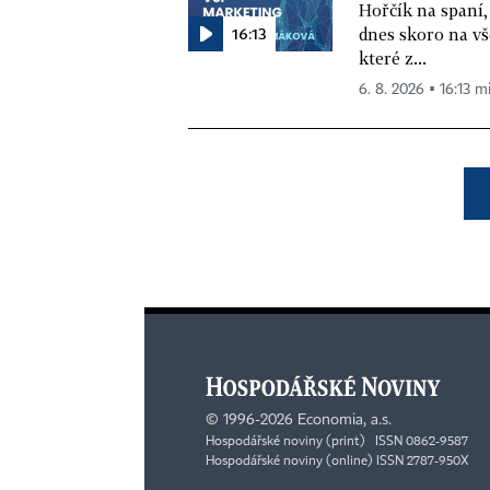
Hořčík na spaní,
16:13
dnes skoro na vš
které z...
6. 8. 2026 ▪ 16:13 m
©
1996-2026
Economia, a.s.
Hospodářské noviny (print) ISSN 0862-9587
Hospodářské noviny (online) ISSN 2787-950X