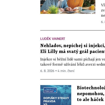
Vl
zv
ne
6.
LUDĚK VAINERT
Nehladov, nepíchej si injekci,
Eli Lilly má svatý grál pacien
Injekce si běžní lidé sami píchají jen
takové formě užívání léků averzi sedm 
6. 8. 2026 ▪ 4 min. čtení
Biotechnolo
nepomohou, 
to ale háček