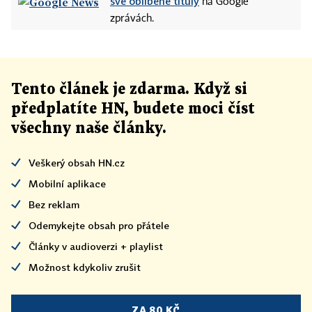
své oblíbené tituly
na Google
zprávách.
Tento článek
je
zdarma. Když si
předplatíte HN, budete moci číst
všechny naše články
.
Veškerý obsah HN.cz
Mobilní aplikace
Bez reklam
Odemykejte obsah pro přátele
Články v audioverzi + playlist
Možnost kdykoliv zrušit
ZA 80 KČ