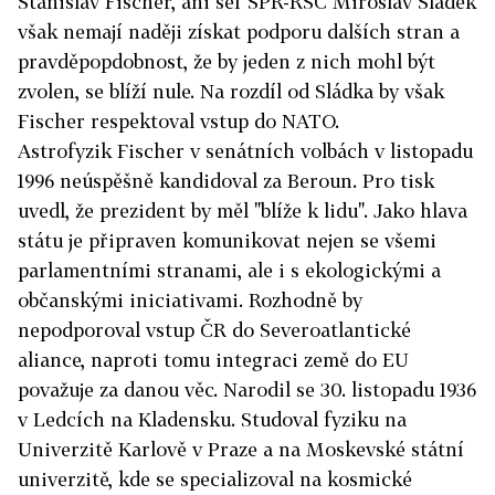
Stanislav Fischer, ani šéf SPR-RSČ Miroslav Sládek
však nemají naději získat podporu dalších stran a
pravděpopdobnost, že by jeden z nich mohl být
zvolen, se blíží nule. Na rozdíl od Sládka by však
Fischer respektoval vstup do NATO.
Astrofyzik Fischer v senátních volbách v listopadu
1996 neúspěšně kandidoval za Beroun. Pro tisk
uvedl, že prezident by měl "blíže k lidu". Jako hlava
státu je připraven komunikovat nejen se všemi
parlamentními stranami, ale i s ekologickými a
občanskými iniciativami. Rozhodně by
nepodporoval vstup ČR do Severoatlantické
aliance, naproti tomu integraci země do EU
považuje za danou věc. Narodil se 30. listopadu 1936
v Ledcích na Kladensku. Studoval fyziku na
Univerzitě Karlově v Praze a na Moskevské státní
univerzitě, kde se specializoval na kosmické