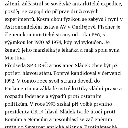
záření. Zúčastnil se sovětské antarktické expedice,
později se zapojil do příprav družicových
experimentů. Kosmickou fyzikou se zabývá i nyní v
Astronomickém ústavu AV v Ondřejově. Fischer je
členem komunistické strany od roku 1957, s
výjimkou let 1970 až 1974, kdy byl vyloučen. Je
ženatý, jeho manželka je lékařka a mají spolu syna
Martina.
Předseda SPR-RSČ a poslanec Sládek chce být již
potřetí hlavou státu. Poprvé kandidoval v červenci
1992. V tomto roce svoji stranu dovedl do
Parlamentu na základě ostré kritiky vládní praxe a
rozpadu federace a výpadů proti ostatním
politikům. V roce 1993 získal při volbě prvního
prezidenta ČR 14 hlasů. Sládek tvrdě útočí proti
Romům a Němcům a nesouhlasí se začleněním
státu do Severoatlantické aliance. Protiněmecké