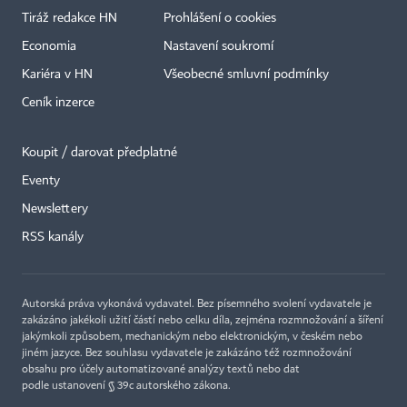
Tiráž redakce HN
Prohlášení o cookies
Economia
Nastavení soukromí
Kariéra v HN
Všeobecné smluvní podmínky
Ceník inzerce
Koupit / darovat předplatné
Eventy
Newslettery
×
RSS kanály
Autorská práva vykonává vydavatel. Bez písemného svolení vydavatele je
zakázáno jakékoli užití částí nebo celku díla, zejména rozmnožování a šíření
jakýmkoli způsobem, mechanickým nebo elektronickým, v českém nebo
jiném jazyce. Bez souhlasu vydavatele je zakázáno též rozmnožování
obsahu pro účely automatizované analýzy textů nebo dat
podle ustanovení § 39c autorského zákona.