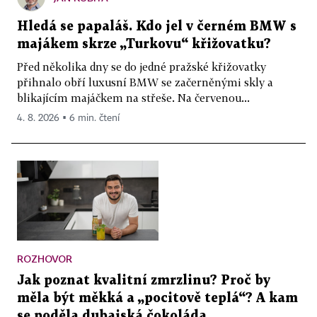
Hledá se papaláš. Kdo jel v černém BMW s
majákem skrze „Turkovu“ křižovatku?
Před několika dny se do jedné pražské křižovatky
přihnalo obří luxusní BMW se začerněnými skly a
blikajícím majáčkem na střeše. Na červenou...
4. 8. 2026 ▪ 6 min. čtení
ROZHOVOR
Jak poznat kvalitní zmrzlinu? Proč by
měla být měkká a „pocitově teplá“? A kam
se poděla dubajská čokoláda