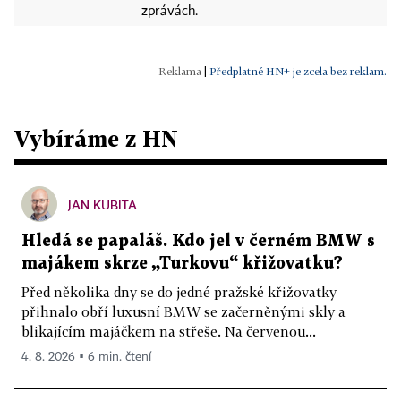
zprávách.
|
Předplatné HN+ je zcela bez reklam.
Vybíráme z HN
JAN KUBITA
Hledá se papaláš. Kdo jel v černém BMW s
majákem skrze „Turkovu“ křižovatku?
Před několika dny se do jedné pražské křižovatky
přihnalo obří luxusní BMW se začerněnými skly a
blikajícím majáčkem na střeše. Na červenou...
4. 8. 2026 ▪ 6 min. čtení