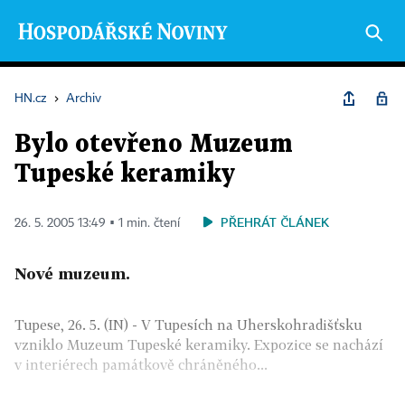
HN.cz
›
Archiv
Bylo otevřeno Muzeum
Tupeské keramiky
PŘEHRÁT ČLÁNEK
26. 5. 2005 13:49 ▪ 1 min. čtení
Nové muzeum.
Tupese, 26. 5. (IN) - V Tupesích na Uherskohradišťsku
vzniklo Muzeum Tupeské keramiky. Expozice se nachází
v interiérech památkově chráněného...