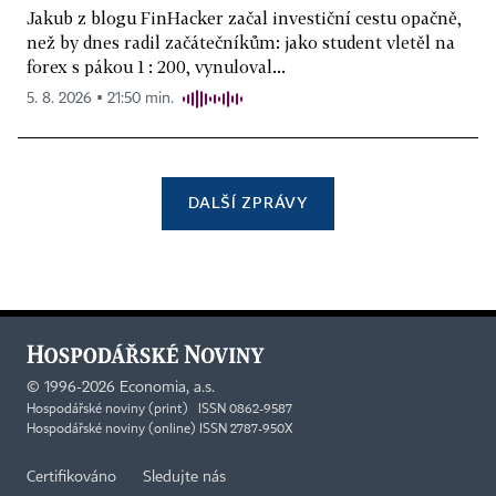
Jakub z blogu FinHacker začal investiční cestu opačně,
než by dnes radil začátečníkům: jako student vletěl na
forex s pákou 1 : 200, vynuloval...
5. 8. 2026 ▪ 21:50 min.
DALŠÍ ZPRÁVY
©
1996-2026
Economia, a.s.
Hospodářské noviny (print) ISSN 0862-9587
Hospodářské noviny (online) ISSN 2787-950X
Certifikováno
Sledujte nás