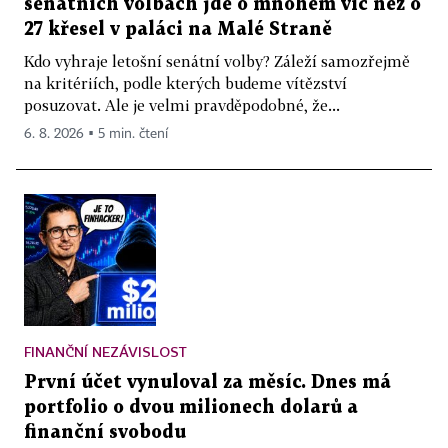
senátních volbách jde o mnohem víc než o
27 křesel v paláci na Malé Straně
Kdo vyhraje letošní senátní volby? Záleží samozřejmě
na kritériích, podle kterých budeme vítězství
posuzovat. Ale je velmi pravděpodobné, že...
6. 8. 2026 ▪ 5 min. čtení
FINANČNÍ NEZÁVISLOST
První účet vynuloval za měsíc. Dnes má
portfolio o dvou milionech dolarů a
finanční svobodu