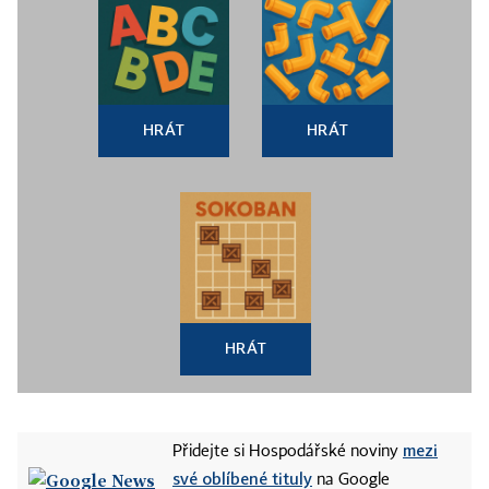
HRÁT
HRÁT
HRÁT
mezi
Přidejte si Hospodářské noviny
své oblíbené tituly
na Google