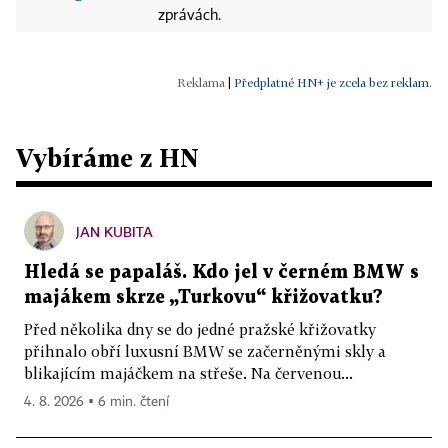
zprávách.
|
Předplatné HN+ je zcela bez reklam.
Vybíráme z HN
JAN KUBITA
Hledá se papaláš. Kdo jel v černém BMW s
majákem skrze „Turkovu“ křižovatku?
Před několika dny se do jedné pražské křižovatky
přihnalo obří luxusní BMW se začerněnými skly a
blikajícím majáčkem na střeše. Na červenou...
4. 8. 2026 ▪ 6 min. čtení