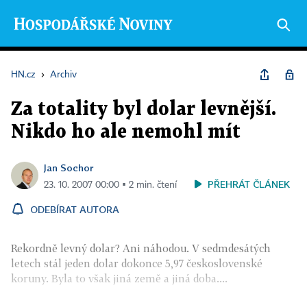
HN.cz
›
Archiv
Za totality byl dolar levnější.
Nikdo ho ale nemohl mít
Jan Sochor
PŘEHRÁT ČLÁNEK
23. 10. 2007 00:00 ▪ 2 min. čtení
ODEBÍRAT AUTORA
Rekordně levný dolar? Ani náhodou. V sedmdesátých
letech stál jeden dolar dokonce 5,97 československé
koruny. Byla to však jiná země a jiná doba....