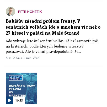
PETR HONZEJK
Babišův zásadní průlom fronty. V
senátních volbách jde o mnohem víc než o
27 křesel v paláci na Malé Straně
Kdo vyhraje letošní senátní volby? Záleží samozřejmě
na kritériích, podle kterých budeme vítězství
posuzovat. Ale je velmi pravděpodobné, že...
6. 8. 2026 ▪ 5 min. čtení
16:13