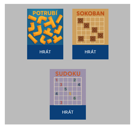
HRÁT
HRÁT
HRÁT