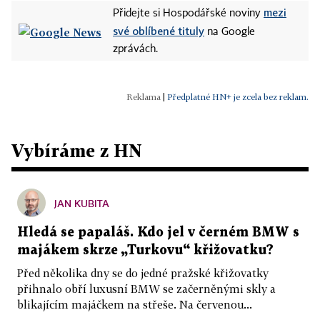
mezi
Přidejte si Hospodářské noviny
své oblíbené tituly
na Google
zprávách.
|
Předplatné HN+ je zcela bez reklam.
Vybíráme z HN
JAN KUBITA
Hledá se papaláš. Kdo jel v černém BMW s
majákem skrze „Turkovu“ křižovatku?
Před několika dny se do jedné pražské křižovatky
přihnalo obří luxusní BMW se začerněnými skly a
blikajícím majáčkem na střeše. Na červenou...