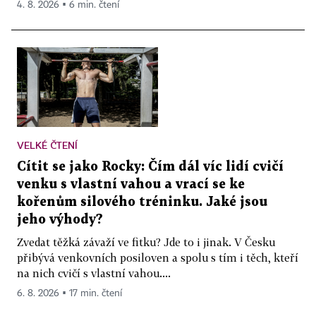
4. 8. 2026 ▪ 6 min. čtení
VELKÉ ČTENÍ
Cítit se jako Rocky: Čím dál víc lidí cvičí
venku s vlastní vahou a vrací se ke
kořenům silového tréninku. Jaké jsou
jeho výhody?
Zvedat těžká závaží ve fitku? Jde to i jinak. V Česku
přibývá venkovních posiloven a spolu s tím i těch, kteří
na nich cvičí s vlastní vahou....
6. 8. 2026 ▪ 17 min. čtení