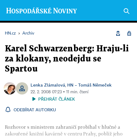
HN.cz
›
Archiv
Karel Schwarzenberg: Hraju-li
za klokany, neodejdu se
Spartou
Lenka Zlámalová
HN – Tomáš Němeček
,
22. 2. 2008 07:23 ▪ 11 min. čtení
PŘEHRÁT ČLÁNEK
ODEBÍRAT AUTORKU
Rozhovor s ministrem zahraničí probíhal v hlučné a
zakouřené knižní kavárně v centru Prahy, poblíž jeho