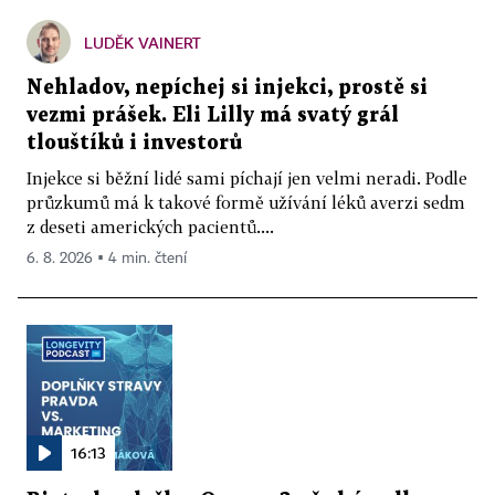
LUDĚK VAINERT
Nehladov, nepíchej si injekci, prostě si
vezmi prášek. Eli Lilly má svatý grál
tlouštíků i investorů
Injekce si běžní lidé sami píchají jen velmi neradi. Podle
průzkumů má k takové formě užívání léků averzi sedm
z deseti amerických pacientů....
6. 8. 2026 ▪ 4 min. čtení
16:13