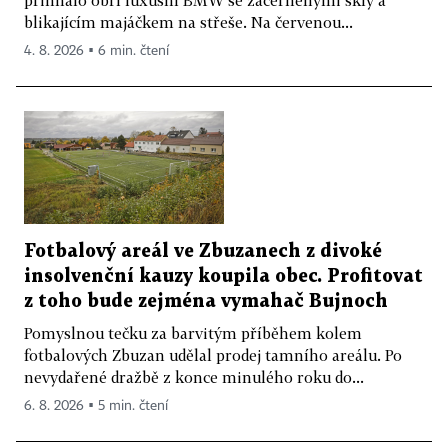
přihnalo obří luxusní BMW se začerněnými skly a
blikajícím majáčkem na střeše. Na červenou...
4. 8. 2026 ▪ 6 min. čtení
Fotbalový areál ve Zbuzanech z divoké
insolvenční kauzy koupila obec. Profitovat
z toho bude zejména vymahač Bujnoch
Pomyslnou tečku za barvitým příběhem kolem
fotbalových Zbuzan udělal prodej tamního areálu. Po
nevydařené dražbě z konce minulého roku do...
6. 8. 2026 ▪ 5 min. čtení