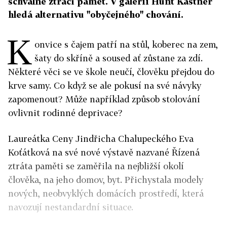
schválně ztrácí paměť. V galerii Hunt Kastner
hledá alternativu "obyčejného" chování.
K
onvice s čajem patří na stůl, koberec na zem,
šaty do skříně a soused ať zůstane za zdí.
Některé věci se ve škole neučí, člověku přejdou do
krve samy. Co když se ale pokusí na své návyky
zapomenout? Může například způsob stolování
ovlivnit rodinné deprivace?
Laureátka Ceny Jindřicha Chalupeckého Eva
Koťátková na své nové výstavě nazvané Řízená
ztráta paměti se zaměřila na nejbližší okolí
člověka, na jeho domov, byt. Přichystala modely
nových, neobvyklých domácích prostředí, která
navozují nestandardní situace.