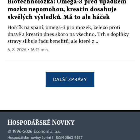
Biotechnoložka: Omega-3 před úpadkem
mozku nepomohou, kreatin dosahuje
skvělých výsledků. Má to ale háček
Hořčík na spaní, omega-3 pro mozek, železo proti
únavě a kreatin dnes skoro na všechno. Trh s doplňky
stravy slibuje řadu benefitů, ale které z...
6. 8. 2026 ▪ 16:13 min.
DALŠÍ ZPRÁVY
©
1996-2026
Economia, a.s.
Hospodářské noviny (print) ISSN 0862-9587