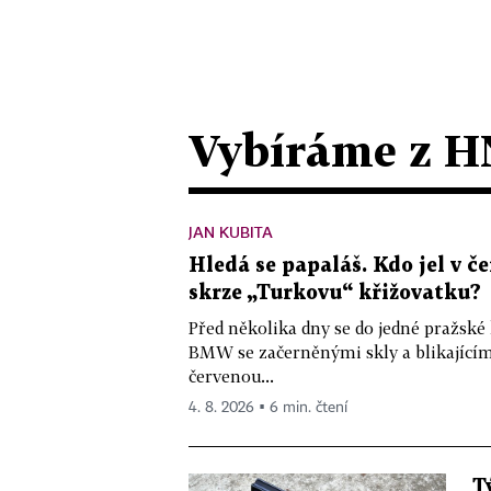
Vybíráme z H
JAN KUBITA
Hledá se papaláš. Kdo jel v
skrze „Turkovu“ křižovatku?
Před několika dny se do jedné pražské
BMW se začerněnými skly a blikající
červenou...
4. 8. 2026 ▪ 6 min. čtení
T