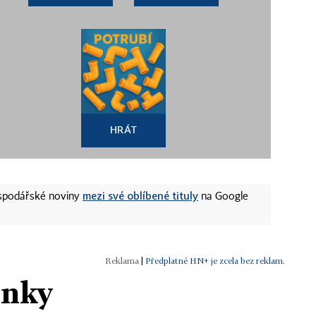
HRÁT
mezi své oblíbené tituly
ospodářské noviny
na Google
|
Předplatné HN+ je zcela bez reklam.
ánky