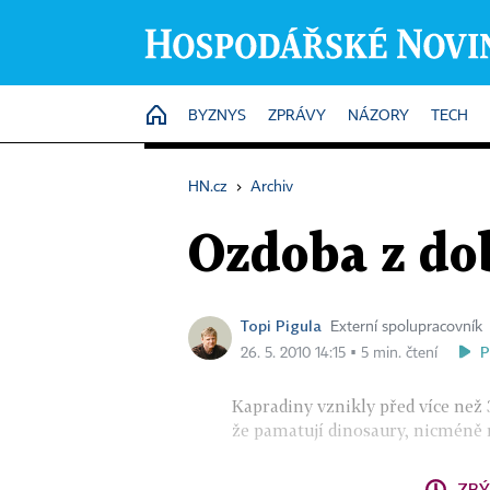
HOME
BYZNYS
ZPRÁVY
NÁZORY
TECH
HN.cz
›
Archiv
Ozdoba z do
Topi Pigula
Externí spolupracovník
P
26. 5. 2010 14:15 ▪ 5 min. čtení
Kapradiny vznikly před více než 3
že pamatují dinosaury, nicméně 
ZBÝ