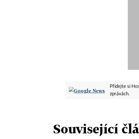
Přidejte si H
zprávách.
Související čl