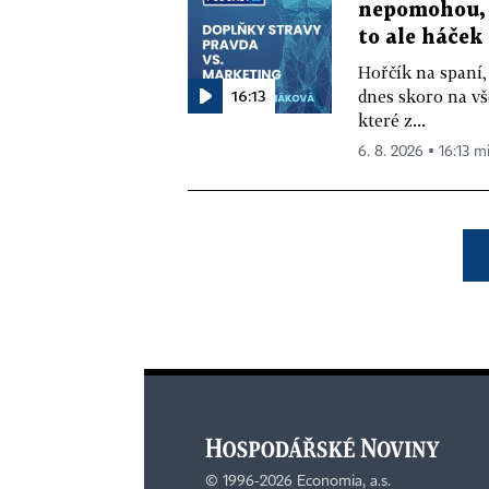
nepomohou, 
to ale háček
Hořčík na spaní,
16:13
dnes skoro na vš
které z...
6. 8. 2026 ▪ 16:13 m
©
1996-2026
Economia, a.s.