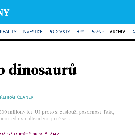
ARCHIV
REALITY
INVESTICE
PODCASTY
HRY
PročNe
D
b dinosaurů
ŘEHRÁT ČLÁNEK
00 miliony let. Už proto si zaslouží pozornost. Fakt,
není jediným důvodem, proč se...
VÁ VÁM JEŠTĚ 95 % ČLÁNKU