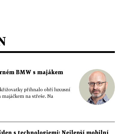
N
 černém BMW s majákem
 křižovatky přihnalo obří luxusní
m majáčkem na střeše. Na
ýden s technologiemi: Nejlepší mobilní