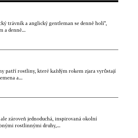
cký trávník a anglický gentleman se denně holí",
m a denně...
iny patří rostliny, které každým rokem zjara vyrůstají
semena a...
 ale zároveň jednoduchá, inspirovaná okolní
bnými rostlinnými druhy,...