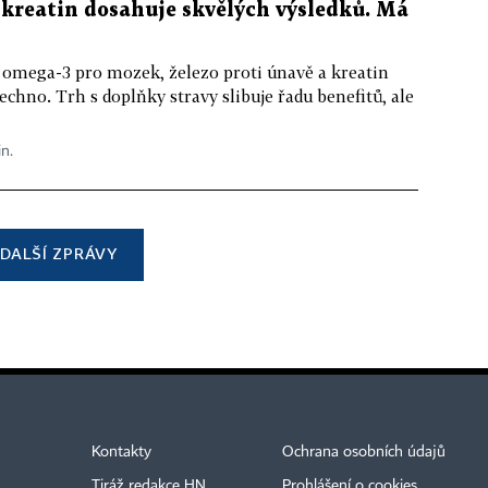
kreatin dosahuje skvělých výsledků. Má
 omega-3 pro mozek, železo proti únavě a kreatin
echno. Trh s doplňky stravy slibuje řadu benefitů, ale
in.
DALŠÍ ZPRÁVY
Kontakty
Ochrana osobních údajů
Tiráž redakce HN
Prohlášení o cookies