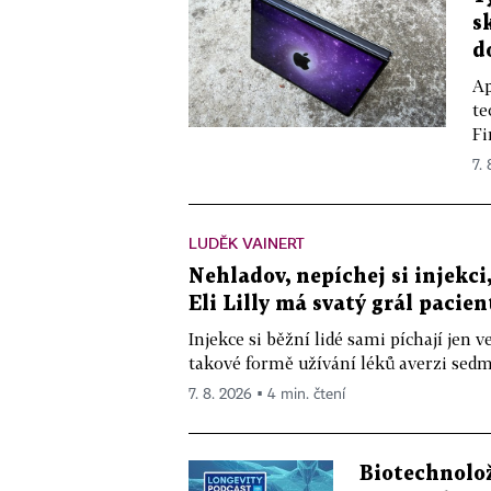
s
d
Ap
te
Fi
7.
LUDĚK VAINERT
Nehladov, nepíchej si injekci,
Eli Lilly má svatý grál pacien
Injekce si běžní lidé sami píchají jen
takové formě užívání léků averzi sedm 
7. 8. 2026 ▪ 4 min. čtení
Biotechnolo