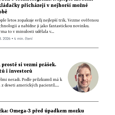
kládačky přicházejí v nejhorší možné
obě
ple letos zopakuje svůj nejlepší trik. Vezme ověřenou
chnologii a nabídne ji jako fantastickou novinku.
rma to v minulosti udělala v...
 8. 2026 ▪ 4 min. čtení
 prostě si vezmi prášek.
tů i investorů
 velmi neradi. Podle průzkumů má k
z deseti amerických pacientů....
žka: Omega-3 před úpadkem mozku