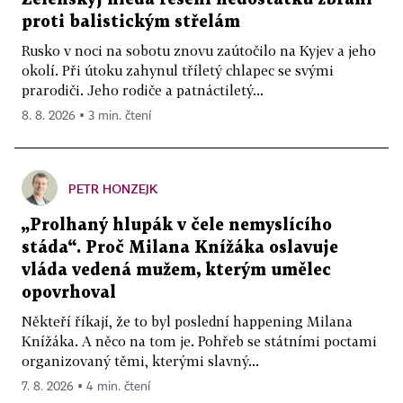
proti balistickým střelám
Rusko v noci na sobotu znovu zaútočilo na Kyjev a jeho
okolí. Při útoku zahynul tříletý chlapec se svými
prarodiči. Jeho rodiče a patnáctiletý...
8. 8. 2026 ▪ 3 min. čtení
PETR HONZEJK
„Prolhaný hlupák v čele nemyslícího
stáda“. Proč Milana Knížáka oslavuje
vláda vedená mužem, kterým umělec
opovrhoval
Někteří říkají, že to byl poslední happening Milana
Knížáka. A něco na tom je. Pohřeb se státními poctami
organizovaný těmi, kterými slavný...
7. 8. 2026 ▪ 4 min. čtení