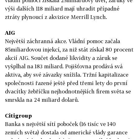
vládní pomoci získala 25miliardový úvěr, záruky ve
výši dalších 118 miliard mají uhradit případné
ztráty plynoucí z akvizice Merrill Lynch.
AIG
Největší záchranná akce. Vládní pomoc začala
85miliardovou injekcí, za niž stát získal 80 procent
akcií AIG. Součet dodané likvidity a záruk se
vyšplhal na 183 miliard. Pojišťovna prodává svá
aktiva, aby své závazky snížila. Tržní kapitalizace
společnosti řazené ještě před třemi lety do první
dvacítky žebříčku nejhodnotnějších firem světa se
smrskla na 24 miliard dolarů.
Citigroup
Banka s největší sítí poboček (16 tisíc ve 140
zemích světa) dostala od americké vlády garance