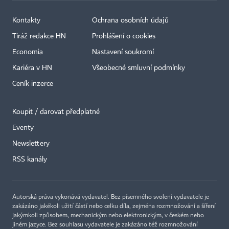
Kontakty
Ochrana osobních údajů
Tiráž redakce HN
Prohlášení o cookies
Economia
Nastavení soukromí
Kariéra v HN
Všeobecné smluvní podmínky
Ceník inzerce
Koupit / darovat předplatné
Eventy
×
Newslettery
RSS kanály
Autorská práva vykonává vydavatel. Bez písemného svolení vydavatele je
zakázáno jakékoli užití částí nebo celku díla, zejména rozmnožování a šíření
jakýmkoli způsobem, mechanickým nebo elektronickým, v českém nebo
jiném jazyce. Bez souhlasu vydavatele je zakázáno též rozmnožování