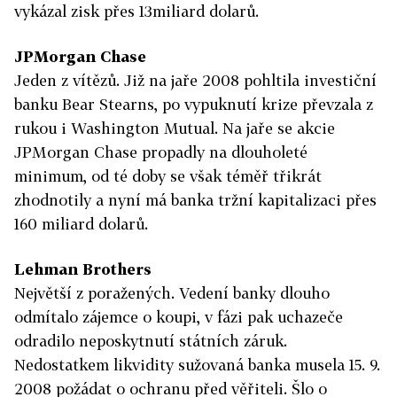
vykázal zisk přes 13miliard dolarů.
JPMorgan Chase
Jeden z vítězů. Již na jaře 2008 pohltila investiční
banku Bear Stearns, po vypuknutí krize převzala z
rukou i Washington Mutual. Na jaře se akcie
JPMorgan Chase propadly na dlouholeté
minimum, od té doby se však téměř třikrát
zhodnotily a nyní má banka tržní kapitalizaci přes
160 miliard dolarů.
Lehman Brothers
Největší z poražených. Vedení banky dlouho
odmítalo zájemce o koupi, v fázi pak uchazeče
odradilo neposkytnutí státních záruk.
Nedostatkem likvidity sužovaná banka musela 15. 9.
2008 požádat o ochranu před věřiteli. Šlo o