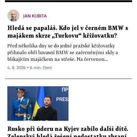
JAN KUBITA
Hledá se papaláš. Kdo jel v černém BMW s
majákem skrze „Turkovu“ křižovatku?
Před několika dny se do jedné pražské křižovatky
přihnalo obří luxusní BMW se začerněnými skly a
blikajícím majáčkem na střeše. Na červenou...
4. 8. 2026 ▪ 6 min. čtení
Rusko při úderu na Kyjev zabilo další dítě.
Zelenskyj hledá řešení nedostatku zbraní