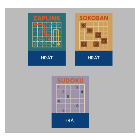
HRÁT
HRÁT
HRÁT