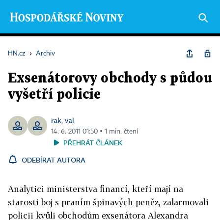
HN.cz
›
Archiv
Exsenátorovy obchody s půdou
vyšetří policie
rak
val
,
14. 6. 2011 01:50 ▪ 1 min. čtení
PŘEHRÁT ČLÁNEK
ODEBÍRAT AUTORA
Analytici ministerstva financí, kteří mají na
starosti boj s praním špinavých peněz, zalarmovali
policii kvůli obchodům exsenátora Alexandra