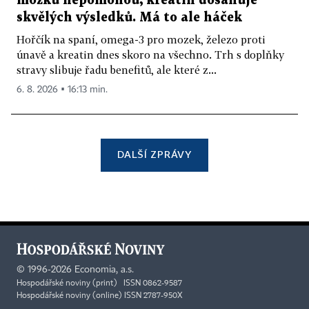
mozku nepomohou, kreatin dosahuje
skvělých výsledků. Má to ale háček
Hořčík na spaní, omega-3 pro mozek, železo proti
únavě a kreatin dnes skoro na všechno. Trh s doplňky
stravy slibuje řadu benefitů, ale které z...
6. 8. 2026 ▪ 16:13 min.
DALŠÍ ZPRÁVY
©
1996-2026
Economia, a.s.
Hospodářské noviny (print) ISSN 0862-9587
Hospodářské noviny (online) ISSN 2787-950X