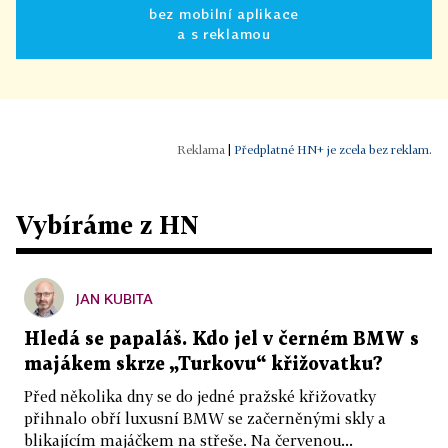
bez mobilní aplikace
a s reklamou
|
Předplatné HN+ je zcela bez reklam.
Vybíráme z HN
JAN KUBITA
Hledá se papaláš. Kdo jel v černém BMW s
majákem skrze „Turkovu“ křižovatku?
Před několika dny se do jedné pražské křižovatky
přihnalo obří luxusní BMW se začerněnými skly a
blikajícím majáčkem na střeše. Na červenou...