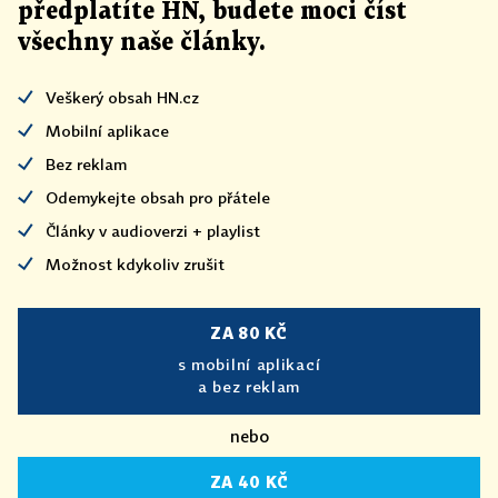
předplatíte HN, budete moci číst
všechny naše články
.
Veškerý obsah HN.cz
Mobilní aplikace
Bez reklam
Odemykejte obsah pro přátele
Články v audioverzi + playlist
Možnost kdykoliv zrušit
ZA 80 KČ
s mobilní aplikací
a bez reklam
nebo
ZA 40 KČ