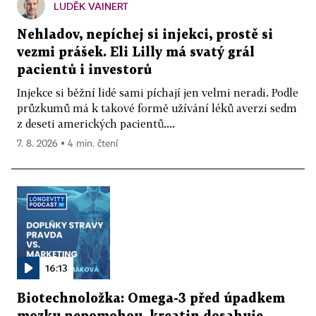
LUDĚK VAINERT
Nehladov, nepíchej si injekci, prostě si
vezmi prášek. Eli Lilly má svatý grál
pacientů i investorů
Injekce si běžní lidé sami píchají jen velmi neradi. Podle
průzkumů má k takové formě užívání léků averzi sedm
z deseti amerických pacientů....
7. 8. 2026 ▪ 4 min. čtení
16:13
Biotechnoložka: Omega-3 před úpadkem