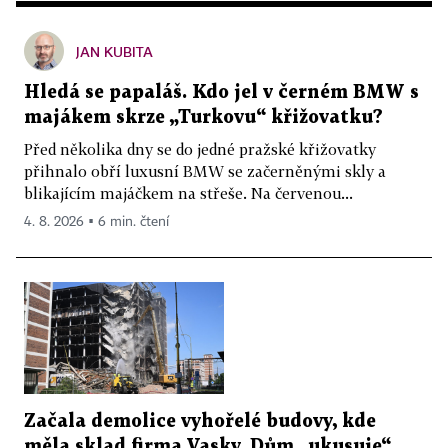
JAN KUBITA
Hledá se papaláš. Kdo jel v černém BMW s
majákem skrze „Turkovu“ křižovatku?
Před několika dny se do jedné pražské křižovatky
přihnalo obří luxusní BMW se začerněnými skly a
blikajícím majáčkem na střeše. Na červenou...
4. 8. 2026 ▪ 6 min. čtení
Začala demolice vyhořelé budovy, kde
měla sklad firma Vasky. Dům „ukusuje“