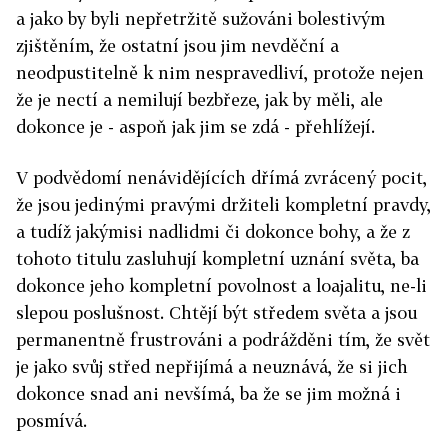
a jako by byli nepřetržitě sužováni bolestivým
zjištěním, že ostatní jsou jim nevděční a
neodpustitelně k nim nespravedliví, protože nejen
že je nectí a nemilují bezbřeze, jak by měli, ale
dokonce je - aspoň jak jim se zdá - přehlížejí.
V podvědomí nenávidějících dřímá zvrácený pocit,
že jsou jedinými pravými držiteli kompletní pravdy,
a tudíž jakýmisi nadlidmi či dokonce bohy, a že z
tohoto titulu zasluhují kompletní uznání světa, ba
dokonce jeho kompletní povolnost a loajalitu, ne-li
slepou poslušnost. Chtějí být středem světa a jsou
permanentně frustrováni a podrážděni tím, že svět
je jako svůj střed nepřijímá a neuznává, že si jich
dokonce snad ani nevšímá, ba že se jim možná i
posmívá.