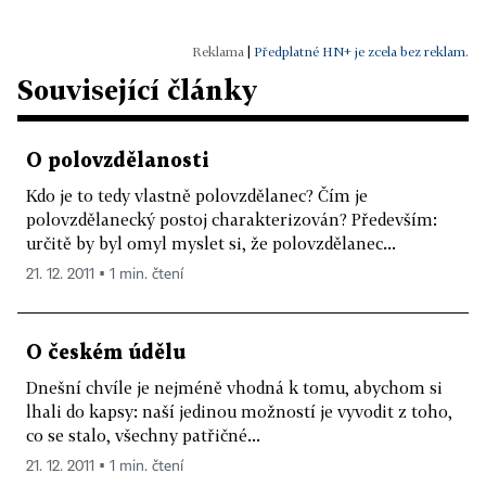
|
Předplatné HN+ je zcela bez reklam.
Související články
O polovzdělanosti
Kdo je to tedy vlastně polovzdělanec? Čím je
polovzdělanecký postoj charakterizován? Především:
určitě by byl omyl myslet si, že polovzdělanec...
21. 12. 2011 ▪ 1 min. čtení
O českém údělu
Dnešní chvíle je nejméně vhodná k tomu, abychom si
lhali do kapsy: naší jedinou možností je vyvodit z toho,
co se stalo, všechny patřičné...
21. 12. 2011 ▪ 1 min. čtení