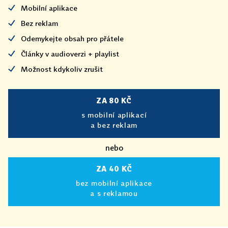
Mobilní aplikace
Bez reklam
Odemykejte obsah pro přátele
Články v audioverzi + playlist
Možnost kdykoliv zrušit
ZA 80 KČ
s mobilní aplikací
a bez reklam
nebo
ZA 40 KČ
bez mobilní aplikace
a s reklamou