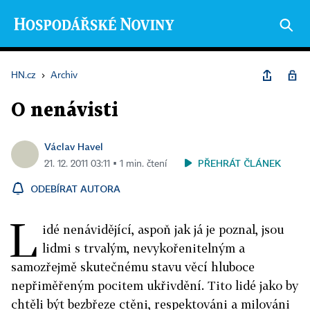
HN.cz
›
Archiv
O nenávisti
Václav Havel
PŘEHRÁT ČLÁNEK
21. 12. 2011 03:11 ▪ 1 min. čtení
ODEBÍRAT AUTORA
L
idé nenávidějící, aspoň jak já je poznal, jsou
lidmi s trvalým, nevykořenitelným a
samozřejmě skutečnému stavu věcí hluboce
nepřiměřeným pocitem ukřivdění. Tito lidé jako by
chtěli být bezbřeze ctěni, respektováni a milováni