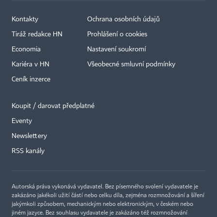
Kontakty
Ochrana osobních údajů
Tiráž redakce HN
Prohlášení o cookies
Economia
Nastavení soukromí
Kariéra v HN
Všeobecné smluvní podmínky
Ceník inzerce
Koupit / darovat předplatné
Eventy
Newslettery
×
RSS kanály
Autorská práva vykonává vydavatel. Bez písemného svolení vydavatele je
zakázáno jakékoli užití částí nebo celku díla, zejména rozmnožování a šíření
jakýmkoli způsobem, mechanickým nebo elektronickým, v českém nebo
jiném jazyce. Bez souhlasu vydavatele je zakázáno též rozmnožování