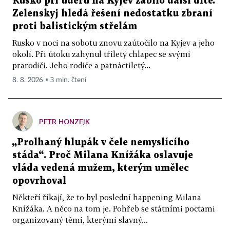
Rusko při úderu na Kyjev zabilo další dítě.
Zelenskyj hledá řešení nedostatku zbraní
proti balistickým střelám
Rusko v noci na sobotu znovu zaútočilo na Kyjev a jeho
okolí. Při útoku zahynul tříletý chlapec se svými
prarodiči. Jeho rodiče a patnáctiletý...
8. 8. 2026 ▪ 3 min. čtení
PETR HONZEJK
„Prolhaný hlupák v čele nemyslícího
stáda“. Proč Milana Knížáka oslavuje
vláda vedená mužem, kterým umělec
opovrhoval
Někteří říkají, že to byl poslední happening Milana
Knížáka. A něco na tom je. Pohřeb se státními poctami
organizovaný těmi, kterými slavný...