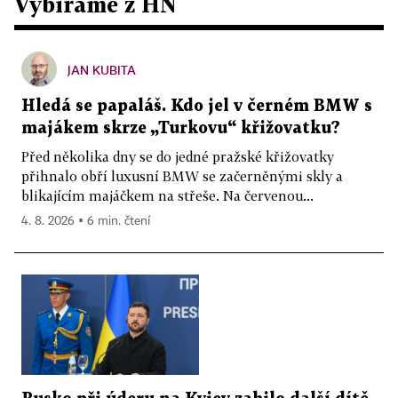
Vybíráme z HN
JAN KUBITA
Hledá se papaláš. Kdo jel v černém BMW s
majákem skrze „Turkovu“ křižovatku?
Před několika dny se do jedné pražské křižovatky
přihnalo obří luxusní BMW se začerněnými skly a
blikajícím majáčkem na střeše. Na červenou...
4. 8. 2026 ▪ 6 min. čtení