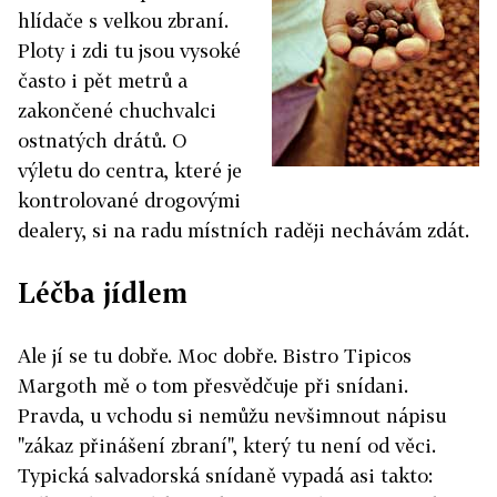
hlídače s velkou zbraní.
Ploty i zdi tu jsou vysoké
často i pět metrů a
zakončené chuchvalci
ostnatých drátů. O
výletu do centra, které je
kontrolované drogovými
dealery, si na radu místních raději nechávám zdát.
Léčba jídlem
Ale jí se tu dobře. Moc dobře. Bistro Tipicos
Margoth mě o tom přesvědčuje při snídani.
Pravda, u vchodu si nemůžu nevšimnout nápisu
"zákaz přinášení zbraní", který tu není od věci.
Typická salvadorská snídaně vypadá asi takto: