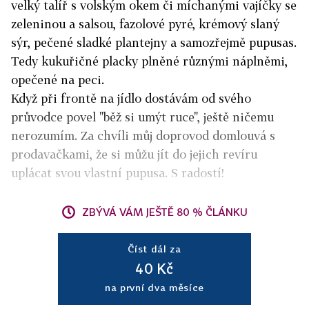
velký talíř s volským okem či míchanými vajíčky se
zeleninou a salsou, fazolové pyré, krémový slaný
sýr, pečené sladké plantejny a samozřejmě pupusas.
Tedy kukuřičné placky plněné různými náplněmi,
opečené na peci.
Když při frontě na jídlo dostávám od svého
průvodce povel "běž si umýt ruce", ještě ničemu
nerozumím. Za chvíli můj doprovod domlouvá s
prodavačkami, že si můžu jít do jejich revíru
uplácat svou vlastní pupusa. S radostí!
ZBÝVÁ VÁM JEŠTĚ 80 % ČLÁNKU
Číst dál za
40 Kč
na první dva měsíce