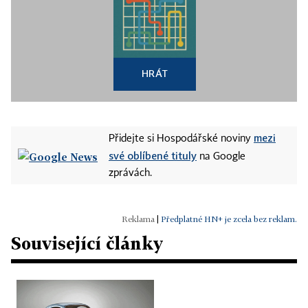
HRÁT
mezi
Přidejte si Hospodářské noviny
své oblíbené tituly
na Google
zprávách.
|
Předplatné HN+ je zcela bez reklam.
Související články