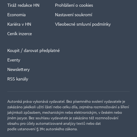
Tiráž redakce HN
Prohlášení o cookies
Economia
Nastavení soukromí
Kariéra v HN
Všeobecné smluvní podmínky
Ceník inzerce
Koupit / darovat předplatné
Eventy
Newslettery
RSS kanály
Autorská práva vykonává vydavatel. Bez písemného svolení vydavatele je
zakázáno jakékoli užití částí nebo celku díla, zejména rozmnožování a šíření
jakýmkoli způsobem, mechanickým nebo elektronickým, v českém nebo
jiném jazyce. Bez souhlasu vydavatele je zakázáno též rozmnožování
obsahu pro účely automatizované analýzy textů nebo dat
podle ustanovení § 39c autorského zákona.