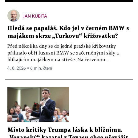
JAN KUBITA
Hledá se papaláš. Kdo jel v černém BMW s
majákem skrze „Turkovu“ křižovatku?
Před několika dny se do jedné pražské křižovatky
přihnalo obří luxusní BMW se začerněnými skly a
blikajícím majáčkem na střeše. Na červenou...
4. 8. 2026 ▪ 6 min. čtení
Místo kritiky Trumpa láska k bližnímu.
„Veganský“ kazatel z Texasu chce převážit