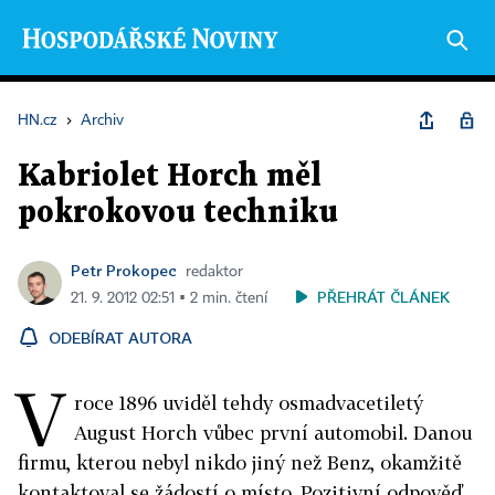
HN.cz
›
Archiv
Kabriolet Horch měl
pokrokovou techniku
Petr Prokopec
redaktor
PŘEHRÁT ČLÁNEK
21. 9. 2012 02:51 ▪ 2 min. čtení
ODEBÍRAT AUTORA
V
roce 1896 uviděl tehdy osmadvacetiletý
August Horch vůbec první automobil. Danou
firmu, kterou nebyl nikdo jiný než Benz, okamžitě
kontaktoval se žádostí o místo. Pozitivní odpověď