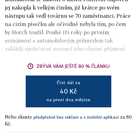
jej nakopla k velkým činům, již krátce po svém
nástupu tak vedl továrnu se 70 zaměstnanci. Práce
na cizím písečku ale očividně nebyla tím, po čem
by Horch toužil. Pouhé tři roky po prvním
seznámení s automobilovým průmyslem tak
zakládá společnost nesoucí jeho vlastní příjmení.
ZBÝVÁ VÁM JEŠTĚ 80 % ČLÁNKU
Číst dál za
40 Kč
na první dva měsíce
Nebo zkuste
za 80
předplatné bez reklam a s mobilní aplikací
Kč.