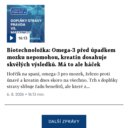
16:13
Biotechnoložka: Omega-3 před úpadkem
mozku nepomohou, kreatin dosahuje
skvělých výsledků. Má to ale háček
Hořčík na spaní, omega-3 pro mozek, železo proti
únavě a kreatin dnes skoro na všechno. Trh s doplňky
stravy slibuje řadu benefitů, ale které z...
6. 8. 2026 ▪ 16:13 min.
DALŠÍ ZPRÁVY