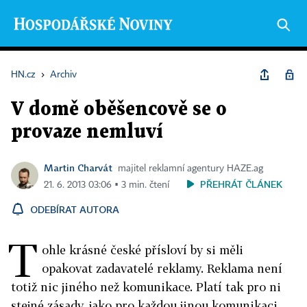
HN.cz
›
Archiv
V domě oběšencově se o
provaze nemluví
Martin Charvát
majitel reklamní agentury HAZE.ag
PŘEHRÁT ČLÁNEK
21. 6. 2013 03:06 ▪ 3 min. čtení
ODEBÍRAT AUTORA
T
ohle krásné české přísloví by si měli
opakovat zadavatelé reklamy. Reklama není
totiž nic jiného než komunikace. Platí tak pro ni
stejné zásady, jako pro každou jinou komunikaci.