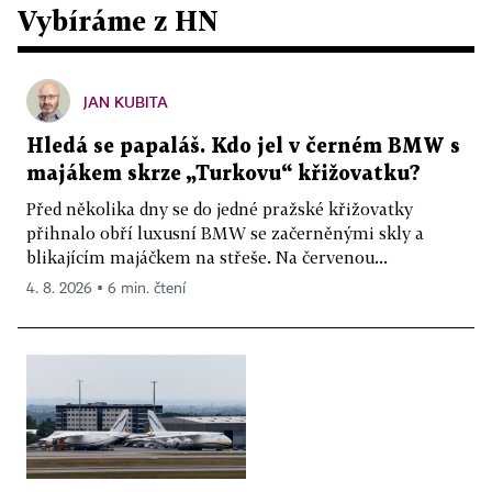
Vybíráme z HN
JAN KUBITA
Hledá se papaláš. Kdo jel v černém BMW s
majákem skrze „Turkovu“ křižovatku?
Před několika dny se do jedné pražské křižovatky
přihnalo obří luxusní BMW se začerněnými skly a
blikajícím majáčkem na střeše. Na červenou...
4. 8. 2026 ▪ 6 min. čtení