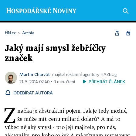
HN.cz
›
Archiv
Jaký mají smysl žebříčky
značek
Martin Charvát
majitel reklamní agentury HAZE.ag
PŘEHRÁT ČLÁNEK
21. 5. 2014 02:40 ▪ 3 min. čtení
ODEBÍRAT AUTORA
Z
načka je abstraktní pojem. Jak je tedy možné,
že může mít cenu miliard dolarů? A má to
vůbec nějaký smysl - pro její majitele, pro nás,
zákazníky, pro kohokoliv? A má význam sestavovat