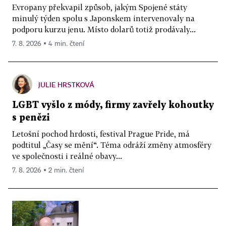
Evropany překvapil způsob, jakým Spojené státy
minulý týden spolu s Japonskem intervenovaly na
podporu kurzu jenu. Místo dolarů totiž prodávaly...
7. 8. 2026 ▪ 4 min. čtení
JULIE HRSTKOVÁ
LGBT vyšlo z módy, firmy zavřely kohoutky
s penězi
Letošní pochod hrdosti, festival Prague Pride, má
podtitul „Časy se mění“. Téma odráží změny atmosféry
ve společnosti i reálné obavy...
7. 8. 2026 ▪ 2 min. čtení