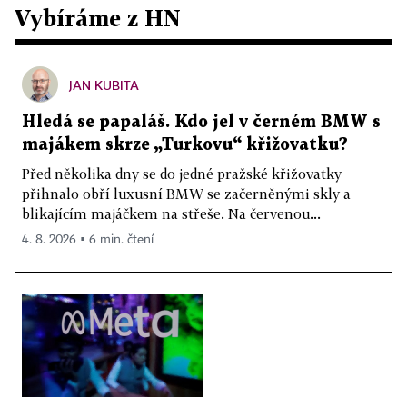
Vybíráme z HN
JAN KUBITA
Hledá se papaláš. Kdo jel v černém BMW s
majákem skrze „Turkovu“ křižovatku?
Před několika dny se do jedné pražské křižovatky
přihnalo obří luxusní BMW se začerněnými skly a
blikajícím majáčkem na střeše. Na červenou...
4. 8. 2026 ▪ 6 min. čtení