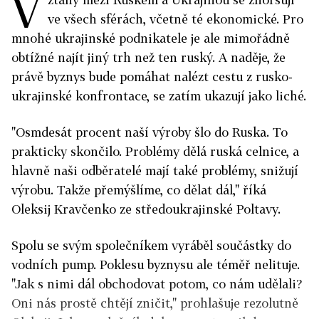
V
ve všech sférách, včetně té ekonomické. Pro
mnohé ukrajinské podnikatele je ale mimořádně
obtížné najít jiný trh než ten ruský. A naděje, že
právě byznys bude pomáhat nalézt cestu z rusko-
ukrajinské konfrontace, se zatím ukazují jako liché.
"Osmdesát procent naší výroby šlo do Ruska. To
prakticky skončilo. Problémy dělá ruská celnice, a
hlavně naši odběratelé mají také problémy, snižují
výrobu. Takže přemýšlíme, co dělat dál," říká
Oleksij Kravčenko ze středoukrajinské Poltavy.
Spolu se svým společníkem vyráběl součástky do
vodních pump. Poklesu byznysu ale téměř nelituje.
"Jak s nimi dál obchodovat potom, co nám udělali?
Oni nás prostě chtějí zničit," prohlašuje rezolutně