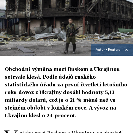
Autor ▪
Reuters
Obchodní výměna mezi Ruskem a Ukrajinou
setrvale klesá. Podle údajů ruského
statistického úřadu za první čtvrtletí letošního
roku dovoz z Ukrajiny dosáhl hodnoty 5,13
miliardy dolarů, což je o 21 % méně než ve
stejném období v loňském roce. A vývoz na
Ukrajinu klesl o 24 procent.
ztahy mezi Ruskem a Ukrajinou se zhoršují