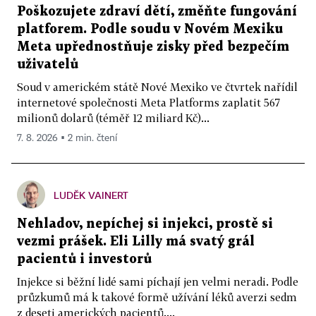
Poškozujete zdraví dětí, změňte fungování
platforem. Podle soudu v Novém Mexiku
Meta upřednostňuje zisky před bezpečím
uživatelů
Soud v americkém státě Nové Mexiko ve čtvrtek nařídil
internetové společnosti Meta Platforms zaplatit 567
milionů dolarů (téměř 12 miliard Kč)...
7. 8. 2026 ▪ 2 min. čtení
LUDĚK VAINERT
Nehladov, nepíchej si injekci, prostě si
vezmi prášek. Eli Lilly má svatý grál
pacientů i investorů
Injekce si běžní lidé sami píchají jen velmi neradi. Podle
průzkumů má k takové formě užívání léků averzi sedm
z deseti amerických pacientů....