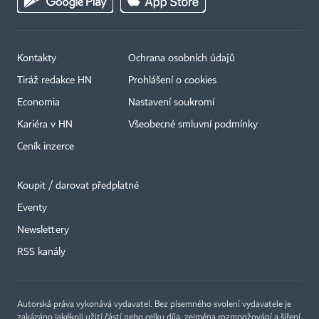
Kontakty
Ochrana osobních údajů
Tiráž redakce HN
Prohlášení o cookies
Economia
Nastavení soukromí
Kariéra v HN
Všeobecné smluvní podmínky
Ceník inzerce
Koupit / darovat předplatné
Eventy
Newslettery
×
RSS kanály
Autorská práva vykonává vydavatel. Bez písemného svolení vydavatele je
zakázáno jakékoli užití částí nebo celku díla, zejména rozmnožování a šíření