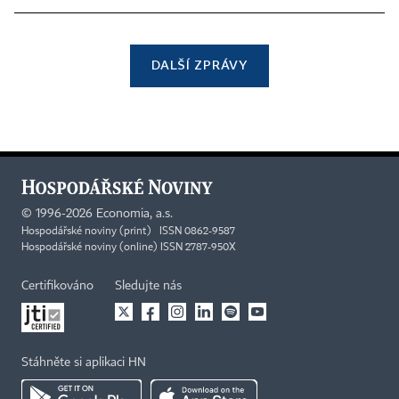
DALŠÍ ZPRÁVY
©
1996-2026
Economia, a.s.
Hospodářské noviny (print) ISSN 0862-9587
Hospodářské noviny (online) ISSN 2787-950X
Certifikováno
Sledujte nás
Stáhněte si aplikaci HN