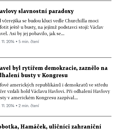
avlovy slavnostní paradoxy
 včerejška se budou kluci vedle Churchilla moci
fotit ještě u busty, na jejímž podstavci stojí: Václav
vel. Asi by jej pobavilo, jak se...
 11. 2014 ▪ 5 min. čtení
avel byl rytířem demokracie, zaznělo na
dhalení busty v Kongresu
fové amerických republikánů i demokratů ve středu
čer vzdali hold Václavu Havlovi. Při odhalení Havlovy
sty v americkém Kongresu zazpíval...
 11. 2014 ▪ 2 min. čtení
obotka, Hamáček, uličníci zahraniční