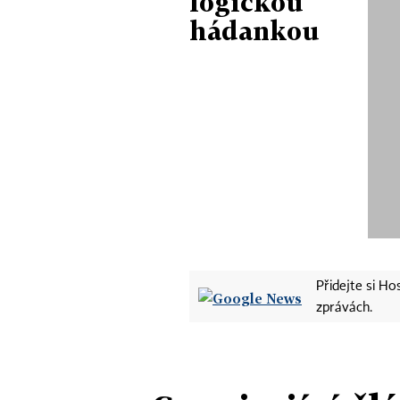
logickou
hádankou
Přidejte si H
zprávách.