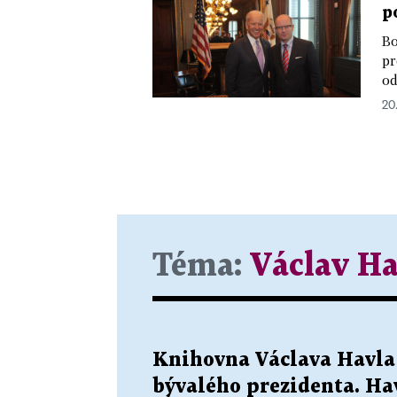
p
Bo
pr
od
20.
Téma:
Václav Ha
Knihovna Václava Havla
bývalého prezidenta. Ha