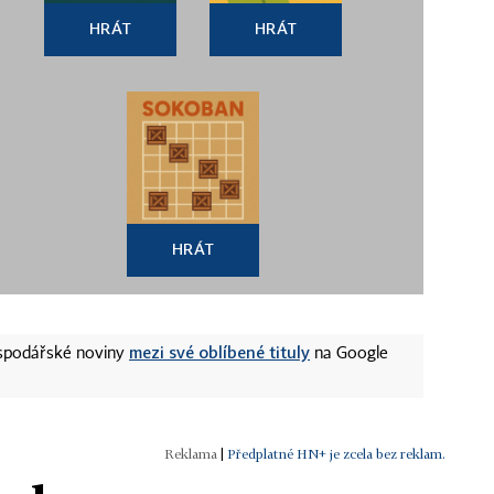
HRÁT
HRÁT
HRÁT
mezi své oblíbené tituly
ospodářské noviny
na Google
|
Předplatné HN+ je zcela bez reklam.