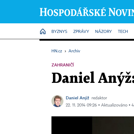
HOME
BYZNYS
ZPRÁVY
NÁZORY
TECH
HN.cz
›
Archiv
ZAHRANIČÍ
Daniel Anýž
Daniel Anýž
redaktor
22. 11. 2014 09:26 ▪ Aktualizováno ▪ 4