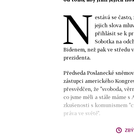
N
estává se často,
jejich slova mlu
přihlásit se k p
Sobotka na odc
Bidenem, než pak ve středu v
prezidenta.
Předseda Poslanecké sněmov
zástupci amerického Kongresu
přesvědčen, že "svoboda, věr
co jsme měli a stále máme s
zkušenosti s komunismem "cít
práva ve světě".
ZBÝ