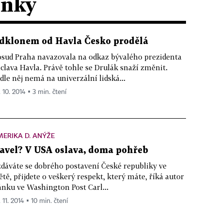
ánky
dklonem od Havla Česko prodělá
sud Praha navazovala na odkaz bývalého prezidenta
clava Havla. Právě tohle se Drulák snaží změnit.
dle něj nemá na univerzální lidská...
. 10. 2014 ▪ 3 min. čtení
ERIKA D. ANÝŽE
avel? V USA oslava, doma pohřeb
dáváte se dobrého postavení České republiky ve
ětě, přijdete o veškerý respekt, který máte, říká autor
ánku ve Washington Post Carl...
 11. 2014 ▪ 10 min. čtení