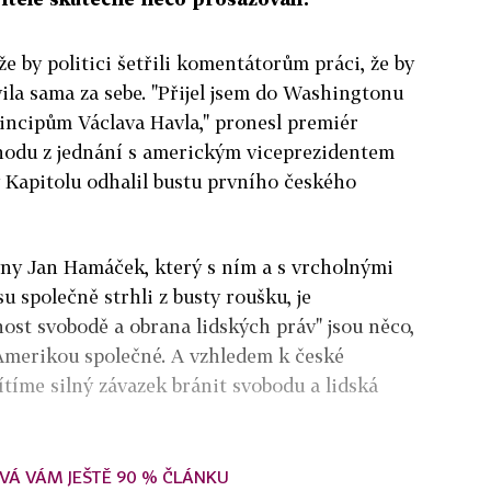
 že by politici šetřili komentátorům práci, že by
vila sama za sebe. "Přijel jsem do Washingtonu
rincipům Václava Havla," pronesl premiér
hodu z jednání s americkým viceprezidentem
 Kapitolu odhalil bustu prvního českého
ny Jan Hamáček, který s ním a s vrcholnými
 společně strhli z busty roušku, je
nost svobodě a obrana lidských práv" jsou něco,
 Amerikou společné. A vzhledem k české
íme silný závazek bránit svobodu a lidská
VÁ VÁM JEŠTĚ 90 % ČLÁNKU