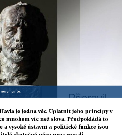
o nevymyslíte.
Havla je jedna věc. Uplatnit jeho principy v
hce mnohem víc než slova. Předpokládá to
 a vysoké ústavní a politické funkce jsou
sitelé skutečně něco prosazovali.