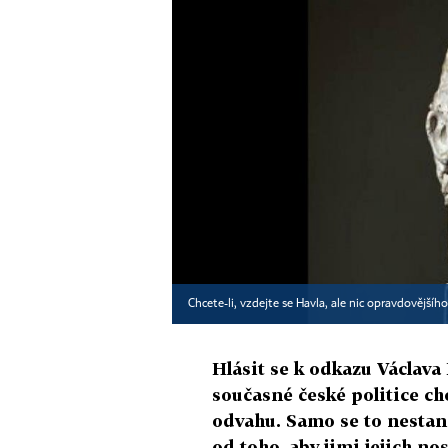
Chcete-li, vzdejte se Havla, ale nic opravdovějšíh
Hlásit se k odkazu Václava 
současné české politice c
odvahu. Samo se to nestane
od toho, aby jimi jejich no