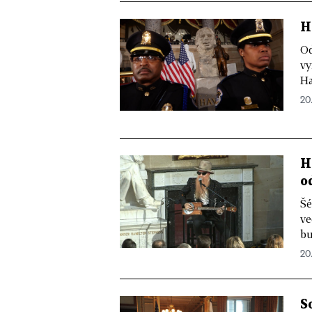
H
Od
vy
Ha
20.
H
o
Šé
ve
bu
20.
S