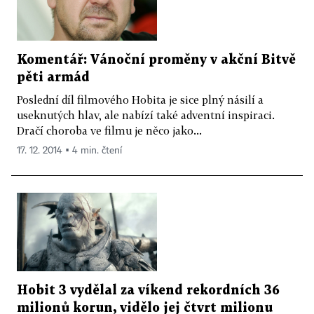
Komentář: Vánoční proměny v akční Bitvě
pěti armád
Poslední díl filmového Hobita je sice plný násilí a
useknutých hlav, ale nabízí také adventní inspiraci.
Dračí choroba ve filmu je něco jako...
17. 12. 2014 ▪ 4 min. čtení
Hobit 3 vydělal za víkend rekordních 36
milionů korun, vidělo jej čtvrt milionu