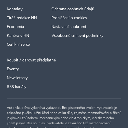
Kontakty
Ochrana osobních údajů
Tiráž redakce HN
Prohlášení o cookies
Economia
Nastavení soukromí
Kariéra v HN
Všeobecné smluvní podmínky
Ceník inzerce
Koupit / darovat předplatné
Eventy
×
Newslettery
RSS kanály
Autorská práva vykonává vydavatel. Bez písemného svolení vydavatele je
zakázáno jakékoli užití částí nebo celku díla, zejména rozmnožování a šíření
jakýmkoli způsobem, mechanickým nebo elektronickým, v českém nebo
jiném jazyce. Bez souhlasu vydavatele je zakázáno též rozmnožování