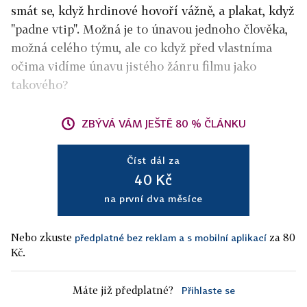
smát se, když hrdinové hovoří vážně, a plakat, když
"padne vtip". Možná je to únavou jednoho člověka,
možná celého týmu, ale co když před vlastníma
očima vidíme únavu jistého žánru filmu jako
takového?
ZBÝVÁ VÁM JEŠTĚ 80 % ČLÁNKU
Číst dál za
40 Kč
na první dva měsíce
Nebo zkuste
za 80
předplatné bez reklam a s mobilní aplikací
Kč.
Máte již předplatné?
Přihlaste se