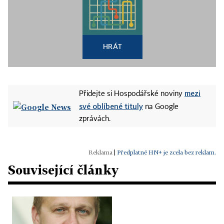
HRÁT
mezi
Přidejte si Hospodářské noviny
své oblíbené tituly
na Google
zprávách.
|
Předplatné HN+ je zcela bez reklam.
Související články