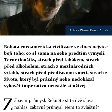
Autor ▪
Warner Bros. CZ
Bohatá euroamerická civilizace se dnes nejvíce
bojí toho, co si sama na sebe předtím vymyslí.
Teror tloušťky, strach před tabákem, strach
před alkoholem, strach z mezinárodních
vztahů, strach před předčasnou smrtí, strach z
života, který byl prázdný nebo nedokázal
vyhovět imperativu neustále si užívej.
Z
ábavní průmysl. Řekněte si ta dvě slova
nahlas: zábavní průmysl. Není to zvláštní?