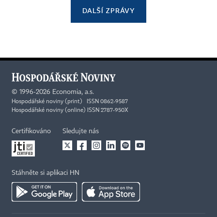
DALŠÍ ZPRÁVY
©
1996-2026
Economia, a.s.
Hospodářské noviny (print) ISSN 0862-9587
Hospodářské noviny (online) ISSN 2787-950X
Certifikováno
Sledujte nás
Stáhněte si aplikaci HN