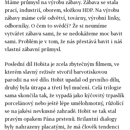
Máme průmysl na výrobu zábavy. Zábava se stala
prací, industrií, oborem, složkou HDP. Na výrobu
zábavy máme celé odvětví, továrny, výrobní linky,
odborníky. O čem to svědčí? Že si neumíme
vytvářet zábavu sami, že se nedokážeme moc bavit
sami. Problém je v tom, že nás přestává bavit i náš
vlastní zábavní průmysl.
Poslední díl Hobita je zcela zbytečným filmem, ve
kterém slavný režisér stvořil barvotiskovou
parodii na své dílo. Hobit upadal od prvního dílu,
druhý byla útrapa a třetí byl mučení. Celá trilogie
sama skončila tak, že vypadá jako kýčovitý trpaslík
porcelánový nebo ještě lépe umělohmotný, růžolící
se na jakési nevkusné zahradě. Hobit se tak stal
pravým opakem Pána prstenů. Brilantní dialogy
byly nahrazeny placatými, že má člověk tendenci