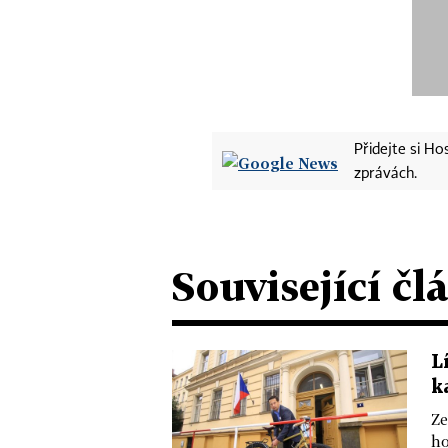
Přidejte si H
zprávách.
Související čl
L
k
Ze
ho