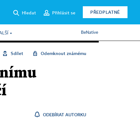
PŘEDPLATNÉ
Hledat
Přihlásit se
BeNative
ALŠÍ
Sdílet
Odemknout známému
ebnímu
í
ODEBÍRAT AUTORKU