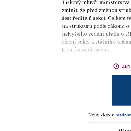
Tiskový mluvčí ministerstva
zmínit, že před změnou stru
šest ředitelů sekcí. Celkem 
na strukturu podle zákona o 
nejvyššího vedení úřadu o tř
řízení sekcí a státního taje
je zatím neobsazeno.
ZBÝ
Nebo zkuste
předpla
Máte j