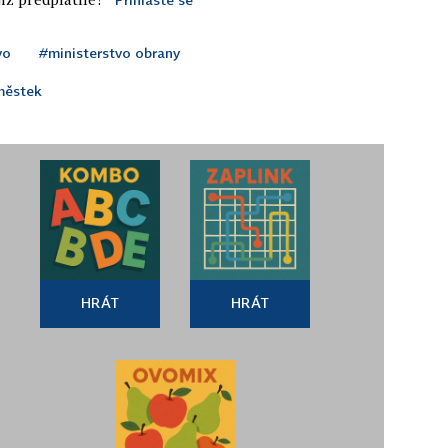
vo
#ministerstvo obrany
městek
HRÁT
HRÁT