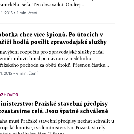
ranického šéfa. Ten dosavadní, Ondřej...
 1. 2015 ▪ 1 min. čtení
obotka chce více špionů. Po útocích v
aříži hodlá posílit zpravodajské služby
navýšení rozpočtu pro zpravodajské služby začal
emiér mluvit hned po návratu z nedělního
řížského pochodu za oběti útoků. Přesnou částku...
 1. 2015 ▪ 4 min. čtení
OZHOVOR
inisterstvo: Pražské stavební předpisy
ozastavíme celé. Jsou špatně schválené
aha musí Pražské stavební předpisy nechat schválit u
ropské komise, tvrdí ministerstvo. Pozastaví celý
edpis, nikoliv jen část. V Praze...