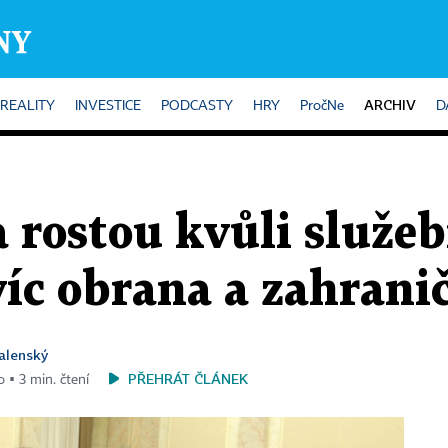
ARCHIV
REALITY
INVESTICE
PODCASTY
HRY
PročNe
D
a rostou kvůli služ
íc obrana a zahranič
alenský
PŘEHRÁT ČLÁNEK
o ▪ 3 min. čtení