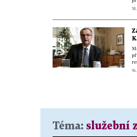
18.
Z
K
Mi
př
re
16.
Téma:
služební 