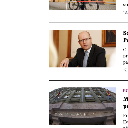
st
18.
S
P
O 
pr
pa
17.
R
M
p
Pr
Ev
př