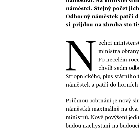
náměstků. Na ministerstvu 
náměstci. Stejný počet jich
Odborný náměstek patří do
si přijdou na zhruba sto ti
N
echci ministerst
ministra obrany
Po necelém roce
chvíli sedm odb
Stropnického, plus státního 
náměstek a patří do horních 
Příčinou bobtnání je nový sl
náměstků maximálně na dva, 
ministrů. Nově povýšení jed
budou nachystaní na budoucí