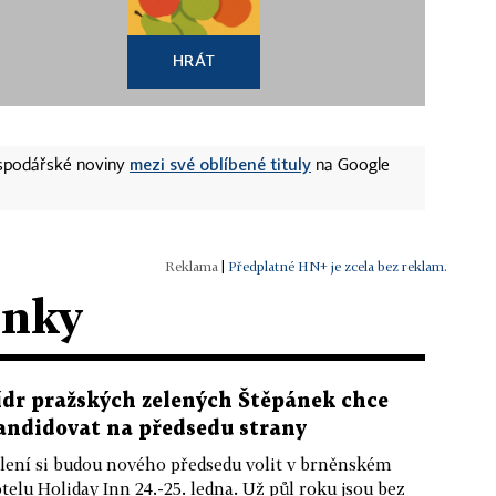
HRÁT
mezi své oblíbené tituly
ospodářské noviny
na Google
|
Předplatné HN+ je zcela bez reklam.
ánky
ídr pražských zelených Štěpánek chce
andidovat na předsedu strany
lení si budou nového předsedu volit v brněnském
telu Holiday Inn 24.-25. ledna. Už půl roku jsou bez