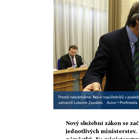
Prostě nabobtnáme: Nejvíc topúředníků v posledn
zahraničí Lubomír Zaorálek.
Autor ▪
Profimedia
Nový služební zákon se zač
jednotlivých ministerstev.