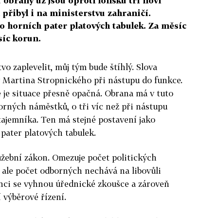
obrany už jsou oproti loňsku tři noví
 přibyl i na ministerstvu zahraničí.
 horních pater platových tabulek. Za měsíc
síc korun.
vo zaplevelit, můj tým bude štíhlý. Slova
 Martina Stropnického při nástupu do funkce.
 je situace přesně opačná. Obrana má v tuto
orných náměstků, o tři víc než při nástupu
tajemníka. Ten má stejné postavení jako
pater platových tabulek.
užební zákon. Omezuje počet politických
ale počet odborných nechává na libovůli
inci se vyhnou úřednické zkoušce a zároveň
 výběrové řízení.