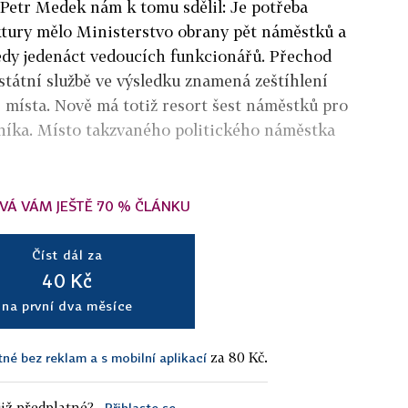
 Petr Medek nám k tomu sdělil: Je potřeba
ktury mělo Ministerstvo obrany pět náměstků a
tedy jedenáct vedoucích funkcionářů. Přechod
státní službě ve výsledku znamená zeštíhlení
i místa. Nově má totiž resort šest náměstků pro
mníka. Místo takzvaného politického náměstka
VÁ VÁM JEŠTĚ 70 % ČLÁNKU
Číst dál za
40 Kč
na první dva měsíce
za 80 Kč.
tné bez reklam a s mobilní aplikací
iž předplatné?
Přihlaste se