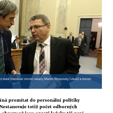
í době jmenovali ministr obrany Martin Stropnický (vlevo) a ministr
íná promítat do personální politiky
 Nestanovuje totiž počet odborných