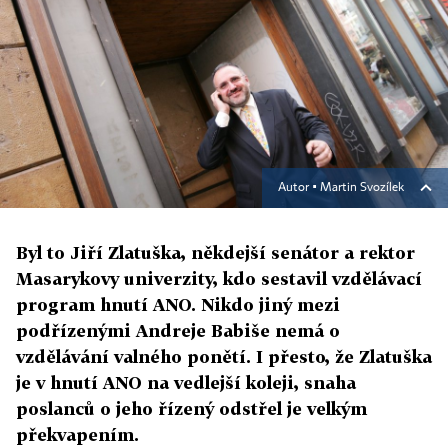
Autor ▪
Martin Svozílek
Byl to Jiří Zlatuška, někdejší senátor a rektor
Masarykovy univerzity, kdo sestavil vzdělávací
program hnutí ANO. Nikdo jiný mezi
podřízenými Andreje Babiše nemá o
vzdělávání valného ponětí. I přesto, že Zlatuška
je v hnutí ANO na vedlejší koleji, snaha
poslanců o jeho řízený odstřel je velkým
překvapením.