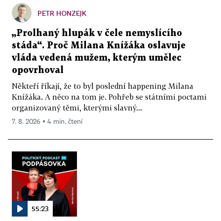
PETR HONZEJK
„Prolhaný hlupák v čele nemyslícího
stáda“. Proč Milana Knížáka oslavuje
vláda vedená mužem, kterým umělec
opovrhoval
Někteří říkají, že to byl poslední happening Milana
Knížáka. A něco na tom je. Pohřeb se státními poctami
organizovaný těmi, kterými slavný...
7. 8. 2026 ▪ 4 min. čtení
55:23