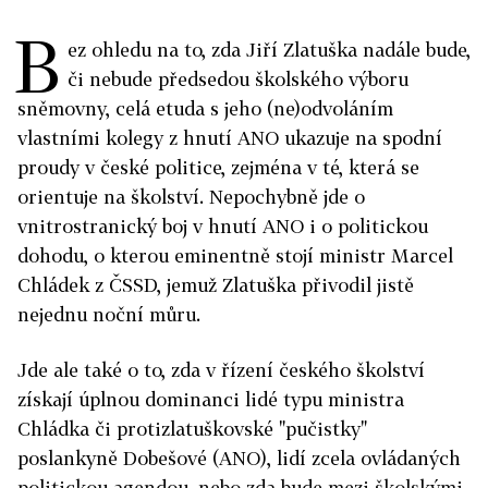
B
ez ohledu na to, zda Jiří Zlatuška nadále bude,
či nebude předsedou školského výboru
sněmovny, celá etuda s jeho (ne)odvoláním
vlastními kolegy z hnutí ANO ukazuje na spodní
proudy v české politice, zejména v té, která se
orientuje na školství. Nepochybně jde o
vnitrostranický boj v hnutí ANO i o politickou
dohodu, o kterou eminentně stojí ministr Marcel
Chládek z ČSSD, jemuž Zlatuška přivodil jistě
nejednu noční můru.
Jde ale také o to, zda v řízení českého školství
získají úplnou dominanci lidé typu ministra
Chládka či protizlatuškovské "pučistky"
poslankyně Dobešové (ANO), lidí zcela ovládaných
politickou agendou, nebo zda bude mezi školskými