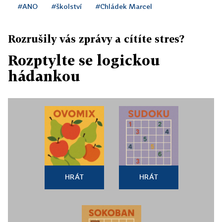
#ANO
#školství
#Chládek Marcel
Rozrušily vás zprávy a cítíte stres?
Rozptylte se logickou
hádankou
HRÁT
HRÁT