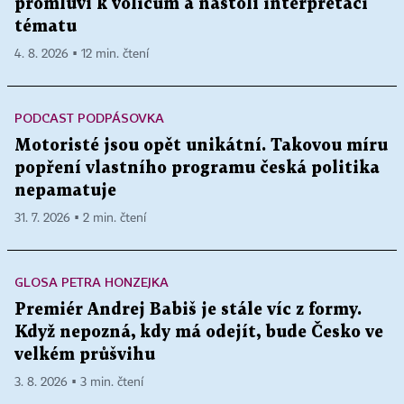
promluví k voličům a nastolí interpretaci
tématu
4. 8. 2026 ▪ 12 min. čtení
PODCAST PODPÁSOVKA
Motoristé jsou opět unikátní. Takovou míru
popření vlastního programu česká politika
nepamatuje
31. 7. 2026 ▪ 2 min. čtení
GLOSA PETRA HONZEJKA
Premiér Andrej Babiš je stále víc z formy.
Když nepozná, kdy má odejít, bude Česko ve
velkém průšvihu
3. 8. 2026 ▪ 3 min. čtení