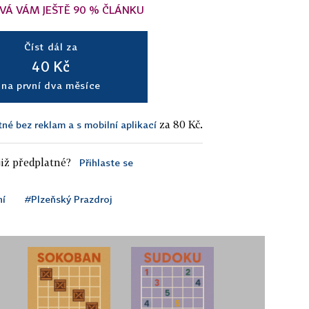
VÁ VÁM JEŠTĚ 90 % ČLÁNKU
Číst dál za
40 Kč
na první dva měsíce
za 80 Kč.
tné bez reklam a s mobilní aplikací
iž předplatné?
Přihlaste se
ní
#Plzeňský Prazdroj