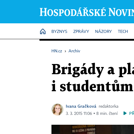
HOME
BYZNYS
ZPRÁVY
NÁZORY
TECH
HN.cz
›
Archiv
Brigády a p
i studentům
Ivana Gračková
redaktorka
P
3. 3. 2015 11:06 ▪ 8 min. čtení