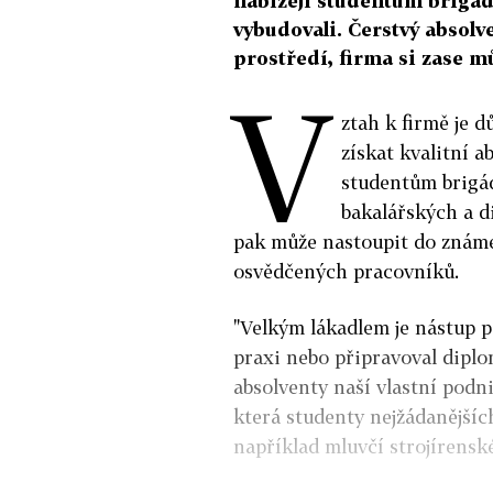
nabízejí studentům brigády
vybudovali. Čerstvý absol
prostředí, firma si zase m
V
ztah k firmě je 
získat kvalitní a
studentům brigád
bakalářských a d
pak může nastoupit do známéh
osvědčených pracovníků.
"Velkým lákadlem je nástup p
praxi nebo připravoval diplo
absolventy naší vlastní podn
která studenty nejžádanějších
například mluvčí strojírensk