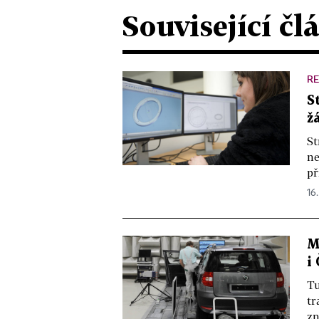
Související čl
R
S
ž
St
ne
př
16.
M
i
Tu
tr
zn