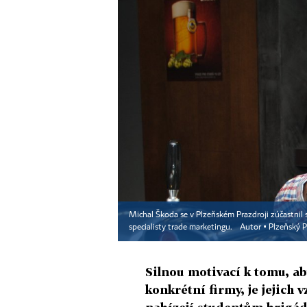
Michal Škoda se v Plzeňském Prazdroji zúčastnil 
specialisty trade marketingu.
Autor ▪
Plzeňský Pr
Silnou motivací k tomu, ab
konkrétní firmy, je jejich