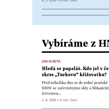
6. 5. 2026 ▪ 4 min. čtení
Vybíráme z H
JAN KUBITA
Hledá se papaláš. Kdo jel v
skrze „Turkovu“ křižovatku?
Před několika dny se do jedné pražské
BMW se začerněnými skly a blikající
červenou...
4. 8. 2026 ▪ 6 min. čtení