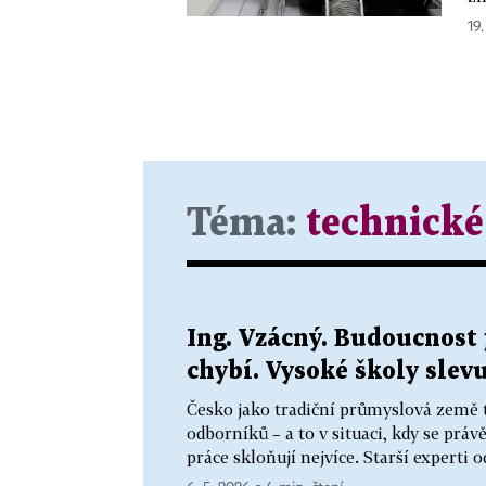
19.
Téma:
technické
Ing. Vzácný. Budoucnost j
chybí. Vysoké školy slev
Česko jako tradiční průmyslová země 
odborníků – a to v situaci, kdy se prá
práce skloňují nejvíce. Starší experti o