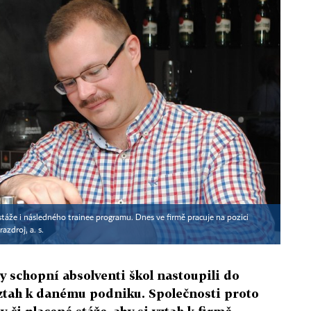
stáže i následného trainee programu. Dnes ve firmě pracuje na pozici
azdroj, a. s.
y schopní absolventi škol nastoupili do
 vztah k danému podniku. Společnosti proto