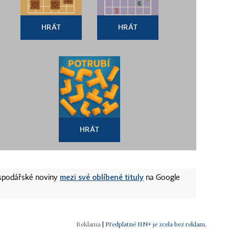
HRÁT
HRÁT
HRÁT
mezi své oblíbené tituly
ospodářské noviny
na Google
|
Předplatné HN+ je zcela bez reklam.