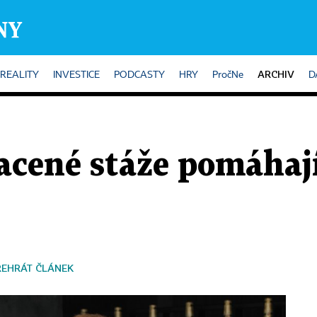
ARCHIV
REALITY
INVESTICE
PODCASTY
HRY
PročNe
D
lacené stáže pomáha
ŘEHRÁT ČLÁNEK