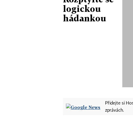
logickou
hádankou
Přidejte si H
zprávách.