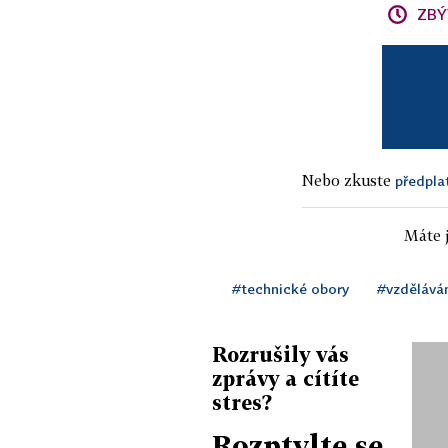
ZBÝ
Nebo zkuste
předpla
Máte j
#technické obory
#vzdělává
Rozrušily vás
zprávy a cítíte
stres?
Rozptylte se