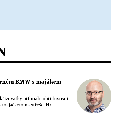
N
 černém BMW s majákem
 křižovatky přihnalo obří luxusní
m majáčkem na střeše. Na