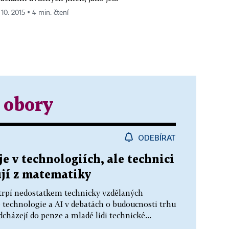
 10. 2015 ▪ 4 min. čtení
 obory
ODEBÍRAT
e v technologiích, ale technici
ují z matematiky
trpí nedostatkem technicky vzdělaných
vě technologie a AI v debatách o budoucnosti trhu
dcházejí do penze a mladé lidi technické...