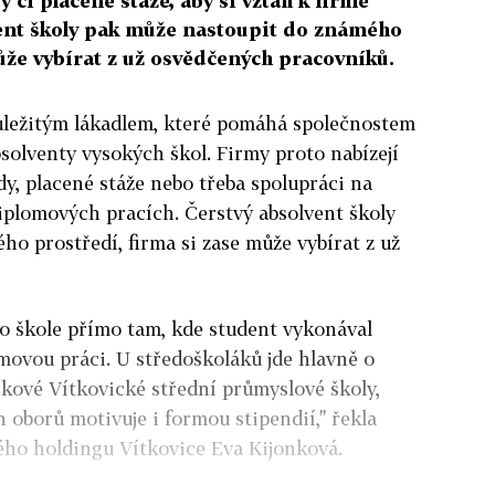
 či placené stáže, aby si vztah k firmě
vent školy pak může nastoupit do známého
ůže vybírat z už osvědčených pracovníků.
důležitým lákadlem, které pomáhá společnostem
bsolventy vysokých škol. Firmy proto nabízejí
y, placené stáže nebo třeba spolupráci na
iplomových pracích. Čerstvý absolvent školy
o prostředí, firma si zase může vybírat z už
o škole přímo tam, kde student vykonával
movou práci. U středoškoláků jde hlavně o
ikové Vítkovické střední průmyslové školy,
 oborů motivuje i formou stipendií," řekla
ého holdingu Vítkovice Eva Kijonková.