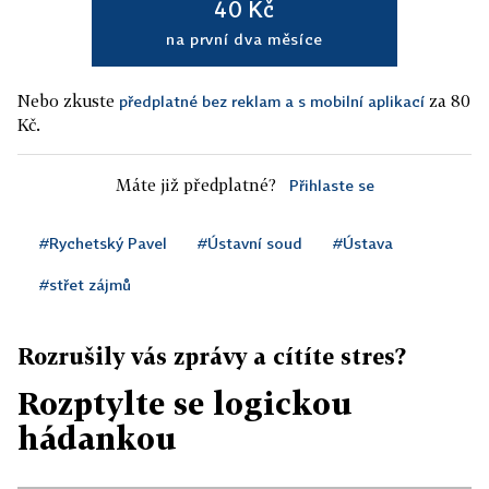
40 Kč
na první dva měsíce
Nebo zkuste
za 80
předplatné bez reklam a s mobilní aplikací
Kč.
Máte již předplatné?
Přihlaste se
#Rychetský Pavel
#Ústavní soud
#Ústava
#střet zájmů
Rozrušily vás zprávy a cítíte stres?
Rozptylte se logickou
hádankou