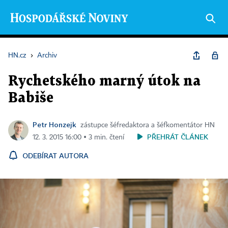
HN.cz
›
Archiv
Rychetského marný útok na
Babiše
Petr Honzejk
zástupce šéfredaktora a šéfkomentátor HN
PŘEHRÁT ČLÁNEK
12. 3. 2015 16:00 ▪ 3 min. čtení
ODEBÍRAT AUTORA