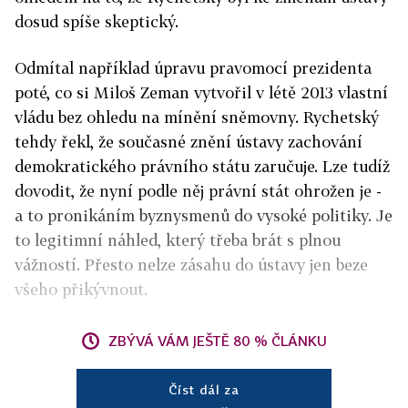
dosud spíše skeptický.
Odmítal například úpravu pravomocí prezidenta
poté, co si Miloš Zeman vytvořil v létě 2013 vlastní
vládu bez ohledu na mínění sněmovny. Rychetský
tehdy řekl, že současné znění ústavy zachování
demokratického právního státu zaručuje. Lze tudíž
dovodit, že nyní podle něj právní stát ohrožen je -
a to pronikáním byznysmenů do vysoké politiky. Je
to legitimní náhled, který třeba brát s plnou
vážností. Přesto nelze zásahu do ústavy jen beze
všeho přikývnout.
ZBÝVÁ VÁM JEŠTĚ 80 % ČLÁNKU
Číst dál za