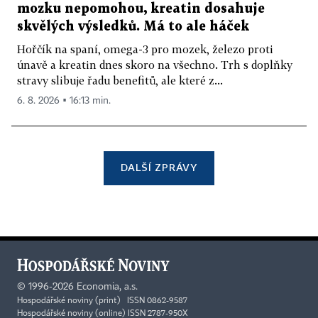
mozku nepomohou, kreatin dosahuje
skvělých výsledků. Má to ale háček
Hořčík na spaní, omega-3 pro mozek, železo proti
únavě a kreatin dnes skoro na všechno. Trh s doplňky
stravy slibuje řadu benefitů, ale které z...
6. 8. 2026 ▪ 16:13 min.
DALŠÍ ZPRÁVY
©
1996-2026
Economia, a.s.
Hospodářské noviny (print) ISSN 0862-9587
Hospodářské noviny (online) ISSN 2787-950X