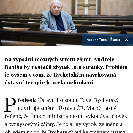
Autor ▪
Tomáš Škoda
Na vypsání možných střetů zájmů Andreje
Babiše by nestačil zbytek této stránky. Problém
je ovšem v tom, že Rychetským navrhovaná
ústavní terapie je zcela nefunkční.
P
ředseda Ústavního soudu Pavel Rychetský
navrhuje změnit Ústavu ČR. Má být jasně
řečeno, že funkci ministra nesmí vykonávat člověk
s byznysovými zájmy. Je to silný výrok, zejména s
ohledem na to, že Rychetský byl ke změnám ústavy