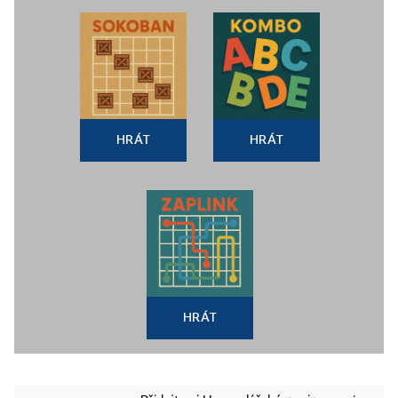
HRÁT
HRÁT
HRÁT