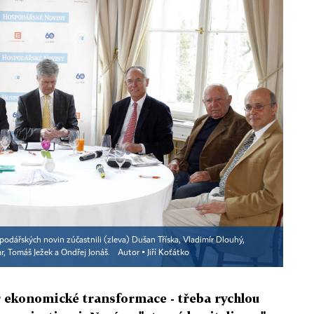
odářských novin zúčastnili (zleva) Dušan Tříska, Vladimír Dlouhý,
r, Tomáš Ježek a Ondřej Jonáš.
Autor ▪
Jiří Koťátko
ř ekonomické transformace - třeba rychlou