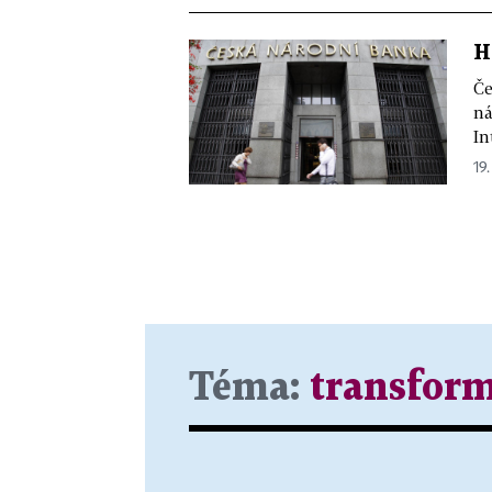
H
Če
ná
In
19.
Téma:
transfor