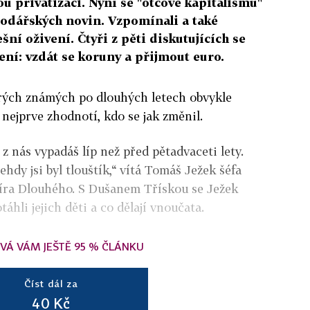
ou privatizaci. Nyní se "otcové kapitalismu"
podářských novin. Vzpomínali a také
ní oživení. Čtyři z pěti diskutujících se
ní: vzdát se koruny a přijmout euro.
arých známých po dlouhých letech obvykle
 nejprve zhodnotí, kdo se jak změnil.
j z nás vypadáš líp než před pětadvaceti lety.
ehdy jsi byl tlouštík,“ vítá Tomáš Ježek šéfa
ra Dlouhého. S Dušanem Třískou se Ježek
áhli jejich děti a co dělají vnoučata.
VÁ VÁM JEŠTĚ 95 % ČLÁNKU
Číst dál za
40 Kč