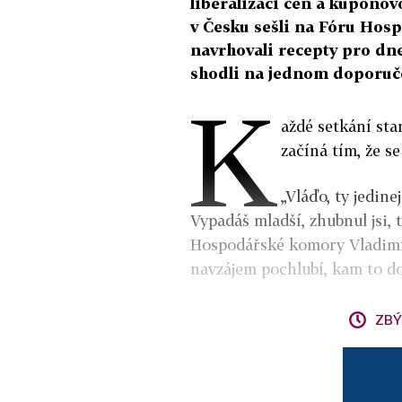
liberalizaci cen a kuponov
v Česku sešli na Fóru Hos
navrhovali recepty pro dneš
shodli na jednom doporuče
K
aždé setkání st
začíná tím, že se
„Vláďo, ty jedine
Vypadáš mladší, zhubnul jsi, t
Hospodářské komory Vladimí
navzájem pochlubí, kam to dot
ZBÝ