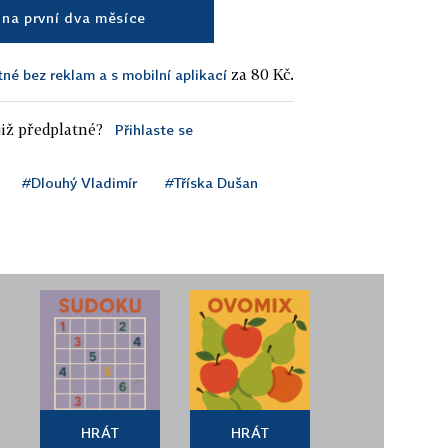
na první dva měsíce
za 80 Kč.
tné bez reklam a s mobilní aplikací
iž předplatné?
Přihlaste se
#Dlouhý Vladimír
#Tříska Dušan
HRÁT
HRÁT