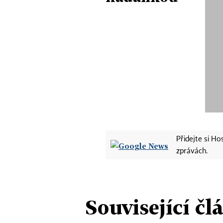
Přidejte si H
zprávách.
Související čl