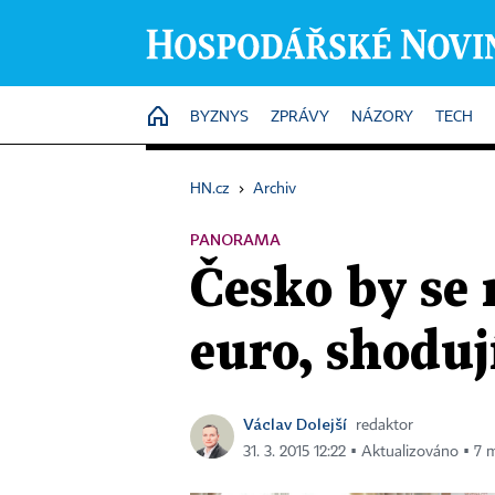
HOME
BYZNYS
ZPRÁVY
NÁZORY
TECH
HN.cz
›
Archiv
PANORAMA
Česko by se
euro, shoduj
Václav Dolejší
redaktor
31. 3. 2015 12:22 ▪ Aktualizováno ▪ 7 m