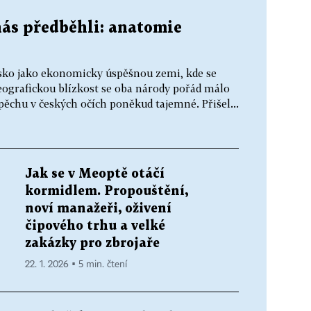
nás předběhli: anatomie
lsko jako ekonomicky úspěšnou zemi, kde se
geografickou blízkost se oba národy pořád málo
spěchu v českých očích poněkud tajemné. Přišel...
Jak se v Meoptě otáčí
kormidlem. Propouštění,
noví manažeři, oživení
čipového trhu a velké
zakázky pro zbrojaře
22. 1. 2026 ▪ 5 min. čtení