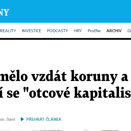
ARCHIV
REALITY
INVESTICE
PODCASTY
HRY
PročNe
D
 mělo vzdát koruny a
í se "otcové kapital
PŘEHRÁT ČLÁNEK
in. čtení