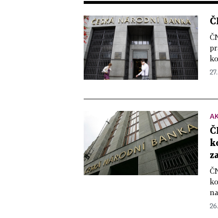
Č
ČN
pr
ko
27.
A
Č
k
z
ČN
ko
na
26.