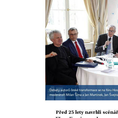
Debaty autorů české transformace se na fóru Hosp
moderátoři Milan Šíma a Jan Martinek, Jan Švejna
Před 25 lety navrhli scéná