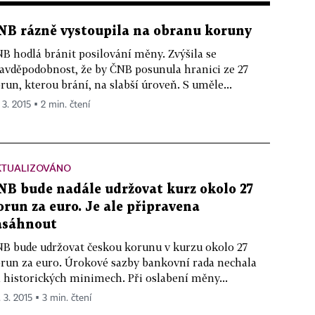
NB rázně vystoupila na obranu koruny
B hodlá bránit posilování měny. Zvýšila se
avděpodobnost, že by ČNB posunula hranici ze 27
run, kterou brání, na slabší úroveň. S uměle...
 3. 2015 ▪ 2 min. čtení
KTUALIZOVÁNO
NB bude nadále udržovat kurz okolo 27
orun za euro. Je ale připravena
asáhnout
B bude udržovat českou korunu v kurzu okolo 27
run za euro. Úrokové sazby bankovní rada nechala
 historických minimech. Při oslabení měny...
 3. 2015 ▪ 3 min. čtení