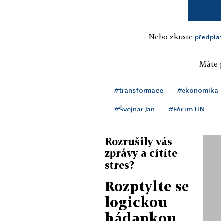
Nebo zkuste
předpla
Máte j
#transformace
#ekonomika
#Švejnar Jan
#Fórum HN
Rozrušily vás
zprávy a cítíte
stres?
Rozptylte se
logickou
hádankou