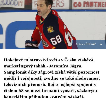
Autor ▪
ČTK/AP
Hokejové mistrovství světa v Česku získává
marketingový tahák - Jaromíra Jágra.
Šampionát díky Jágrovi získá větší pozornost
médií i veřejnosti, zvedne se také sledovanost
televizních přenosů. Boj o nejlepší spojení s
číslem 68 se mezi firmami vyostří, sázkovým
kancelářím přibudou sváteční sázkaři.