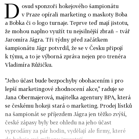
D
osud sponzoři hokejového šampionátu
v Praze opírali marketing o maskoty Boba
a Bobka či o logo turnaje. Teprve teď mají jistotu,
že mohou naplno využít tu nejsilnější zbraň – tvář
Jaromíra Jágra. Tři týdny před začátkem
šampionátu Jágr potvrdil, že se v Česku připojí
k týmu, a to je výborná zpráva nejen pro trenéra
Vladimíra Růžičku.
"Jeho účast bude bezpochyby obohacením i pro
lepší marketingové zhodnocení akce," raduje se
Jana Obermajerová, majitelka agentury BPA, která
se českému hokeji stará o marketing. Prodej lístků
na šampionát se příjezdem Jágra jen těžko zvýší,
české zápasy byly bez ohledu na jeho účast
vyprodány za pár hodin, vydělají ale firmy, které