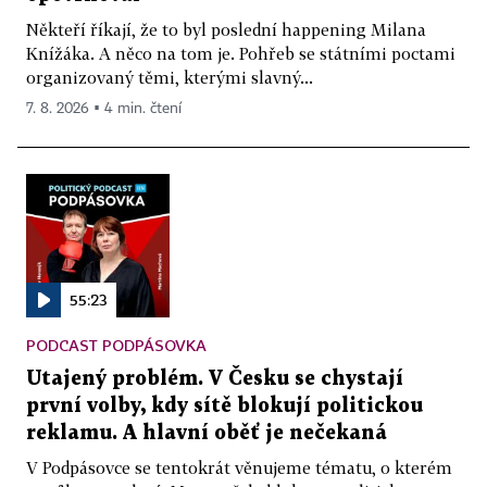
Někteří říkají, že to byl poslední happening Milana
Knížáka. A něco na tom je. Pohřeb se státními poctami
organizovaný těmi, kterými slavný...
7. 8. 2026 ▪ 4 min. čtení
55:23
PODCAST PODPÁSOVKA
Utajený problém. V Česku se chystají
první volby, kdy sítě blokují politickou
reklamu. A hlavní oběť je nečekaná
V Podpásovce se tentokrát věnujeme tématu, o kterém