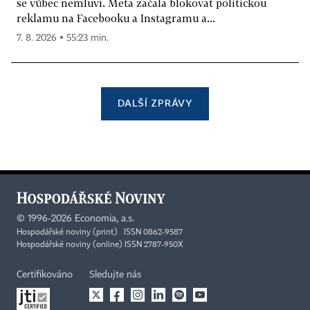
se vůbec nemluví. Meta začala blokovat politickou
reklamu na Facebooku a Instagramu a...
7. 8. 2026 ▪ 55:23 min.
DALŠÍ ZPRÁVY
©
1996-2026
Economia, a.s.
Hospodářské noviny (print) ISSN 0862-9587
Hospodářské noviny (online) ISSN 2787-950X
Certifikováno
Sledujte nás