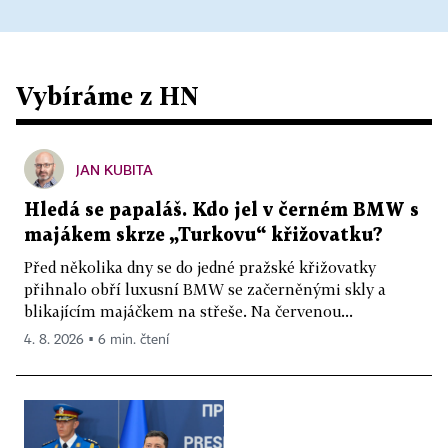
Vybíráme z HN
JAN KUBITA
Hledá se papaláš. Kdo jel v černém BMW s
majákem skrze „Turkovu“ křižovatku?
Před několika dny se do jedné pražské křižovatky
přihnalo obří luxusní BMW se začerněnými skly a
blikajícím majáčkem na střeše. Na červenou...
4. 8. 2026 ▪ 6 min. čtení