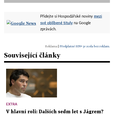
mezi
Přidejte si Hospodářské noviny
své oblíbené tituly
na Google
zprávách.
|
Předplatné HN+ je zcela bez reklam.
Související články
EXTRA
V hlavní roli: Dalších sedm let s Jágrem?