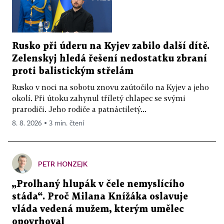
Rusko při úderu na Kyjev zabilo další dítě.
Zelenskyj hledá řešení nedostatku zbraní
proti balistickým střelám
Rusko v noci na sobotu znovu zaútočilo na Kyjev a jeho
okolí. Při útoku zahynul tříletý chlapec se svými
prarodiči. Jeho rodiče a patnáctiletý...
8. 8. 2026 ▪ 3 min. čtení
PETR HONZEJK
„Prolhaný hlupák v čele nemyslícího
stáda“. Proč Milana Knížáka oslavuje
vláda vedená mužem, kterým umělec
opovrhoval