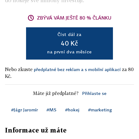
do hokeje své miliony investují.
ZBÝVÁ VÁM JEŠTĚ 80 % ČLÁNKU
Číst dál za
40 Kč
na první dva měsíce
Nebo zkuste
za 80
předplatné bez reklam a s mobilní aplikací
Kč.
Máte již předplatné?
Přihlaste se
#Jágr Jaromír
#MS
#hokej
#marketing
Informace už máte