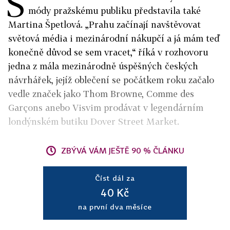
S
módy pražskému publiku představila také
Martina Špetlová. „Prahu začínají navštěvovat
světová média i mezinárodní nákupčí a já mám teď
konečně důvod se sem vracet,“ říká v rozhovoru
jedna z mála mezinárodně úspěšných českých
návrhářek, jejíž oblečení se počátkem roku začalo
vedle značek jako Thom Browne, Comme des
Garçons anebo Visvim prodávat v legendárním
londýnském butiku Dover Street Market.
ZBÝVÁ VÁM JEŠTĚ 90 % ČLÁNKU
Číst dál za
40 Kč
na první dva měsíce