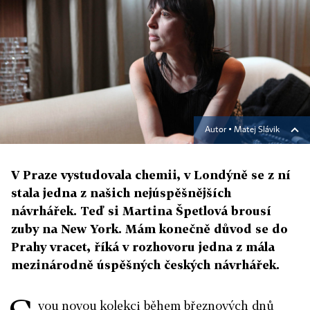
Autor ▪
Matej Slávik
V Praze vystudovala chemii, v Londýně se z ní
stala jedna z našich nejúspěšnějších
návrhářek. Teď si Martina Špetlová brousí
zuby na New York. Mám konečně důvod se do
Prahy vracet, říká v rozhovoru jedna z mála
mezinárodně úspěšných českých návrhářek.
vou novou kolekci během březnových dnů