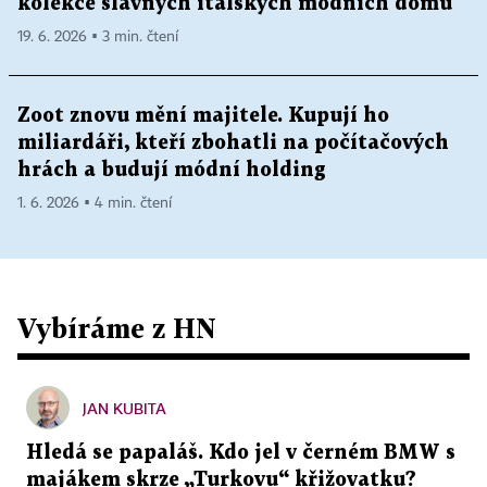
kolekce slavných italských módních domů
19. 6. 2026 ▪ 3 min. čtení
Zoot znovu mění majitele. Kupují ho
miliardáři, kteří zbohatli na počítačových
hrách a budují módní holding
1. 6. 2026 ▪ 4 min. čtení
Vybíráme z HN
JAN KUBITA
Hledá se papaláš. Kdo jel v černém BMW s
majákem skrze „Turkovu“ křižovatku?