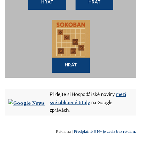
HRÁT
HRÁT
HRÁT
mezi
Přidejte si Hospodářské noviny
své oblíbené tituly
na Google
zprávách.
|
Předplatné HN+ je zcela bez reklam.