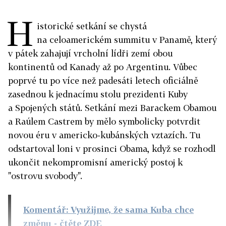
H
istorické setkání se chystá
na celoamerickém summitu v Panamě, který
v pátek zahajují vrcholní lídři zemí obou
kontinentů od Kanady až po Argentinu. Vůbec
poprvé tu po více než padesáti letech oficiálně
zasednou k jednacímu stolu prezidenti Kuby
a Spojených států. Setkání mezi Barackem Obamou
a Raúlem Castrem by mělo symbolicky potvrdit
novou éru v americko-kubánských vztazích. Tu
odstartoval loni v prosinci Obama, když se rozhodl
ukončit nekompromisní americký postoj k
"ostrovu svobody".
Komentář: Využijme, že sama Kuba chce
změnu
- čtěte ZDE