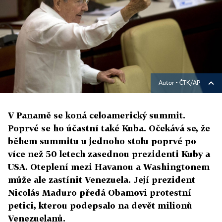
Autor ▪
ČTK/AP
V Panamě se koná celoamerický summit.
Poprvé se ho účastní také Kuba. Očekává se, že
během summitu u jednoho stolu poprvé po
více než 50 letech zasednou prezidenti Kuby a
USA. Oteplení mezi Havanou a Washingtonem
může ale zastínit Venezuela. Její prezident
Nicolás Maduro předá Obamovi protestní
petici, kterou podepsalo na devět milionů
Venezuelanů.