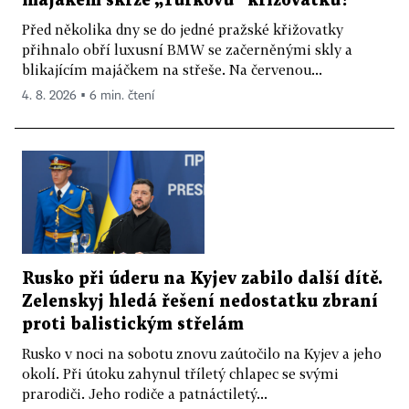
majákem skrze „Turkovu“ křižovatku?
Před několika dny se do jedné pražské křižovatky
přihnalo obří luxusní BMW se začerněnými skly a
blikajícím majáčkem na střeše. Na červenou...
4. 8. 2026 ▪ 6 min. čtení
Rusko při úderu na Kyjev zabilo další dítě.
Zelenskyj hledá řešení nedostatku zbraní
proti balistickým střelám
Rusko v noci na sobotu znovu zaútočilo na Kyjev a jeho
okolí. Při útoku zahynul tříletý chlapec se svými
prarodiči. Jeho rodiče a patnáctiletý...