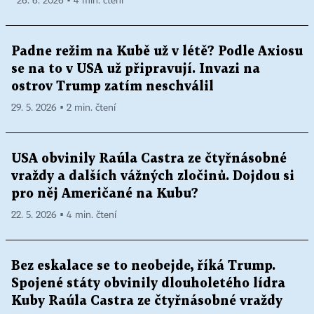
26. 6. 2026 ▪ 4 min. čtení
Padne režim na Kubě už v létě? Podle Axiosu
se na to v USA už připravují. Invazi na
ostrov Trump zatím neschválil
29. 5. 2026 ▪ 2 min. čtení
USA obvinily Raúla Castra ze čtyřnásobné
vraždy a dalších vážných zločinů. Dojdou si
pro něj Američané na Kubu?
22. 5. 2026 ▪ 4 min. čtení
Bez eskalace se to neobejde, říká Trump.
Spojené státy obvinily dlouholetého lídra
Kuby Raúla Castra ze čtyřnásobné vraždy