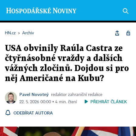
HN.cz
›
Archiv
USA obvinily Raúla Castra ze
čtyřnásobné vraždy a dalších
vážných zločinů. Dojdou si pro
něj Američané na Kubu?
Pavel Novotný
redaktor zahraniční redakce
PŘEHRÁT ČLÁNEK
22. 5. 2026 00:00 ▪ 4 min. čtení
ODEBÍRAT AUTORA