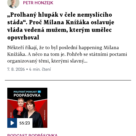
PETR HONZEJK
„Prolhaný hlupák v čele nemyslícího
stáda“. Proč Milana Knížáka oslavuje
vláda vedená mužem, kterým umělec
opovrhoval
Někteří říkají, že to byl poslední happening Milana
Knížáka. A něco na tom je. Pohřeb se státními poctami
organizovaný těmi, kterými slavný...
7. 8. 2026 ▪ 4 min. čtení
55:23
PODCAST PODPÁSOVKA