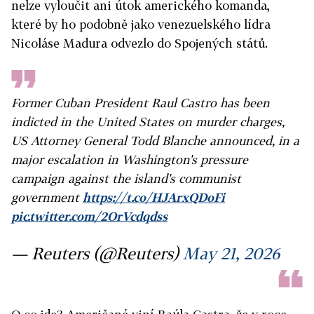
nelze vyloučit ani útok amerického komanda,
které by ho podobně jako venezuelského lídra
Nicoláse Madura odvezlo do Spojených států.
Former Cuban President Raul Castro has been
indicted in the United States on murder charges,
US Attorney General Todd Blanche announced, in a
major escalation in Washington's pressure
campaign against the island's communist
government
https://t.co/HJArxQDoFi
pic.twitter.com/2OrVcdqdss
— Reuters (@Reuters)
May 21, 2026