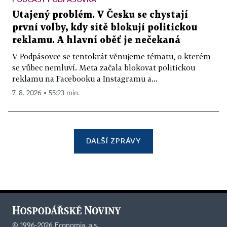
Utajený problém. V Česku se chystají
první volby, kdy sítě blokují politickou
reklamu. A hlavní oběť je nečekaná
V Podpásovce se tentokrát věnujeme tématu, o kterém
se vůbec nemluví. Meta začala blokovat politickou
reklamu na Facebooku a Instagramu a...
7. 8. 2026 ▪ 55:23 min.
DALŠÍ ZPRÁVY
©
1996-2026
Economia, a.s.