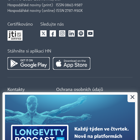
Hospodářské noviny (print) ISSN 0862-9587
Hospodářské noviny (online) ISSN 2787-950X
Certifikováno
Sledujte nás
Stáhněte si aplikaci HN
Kontakty
Ochrana osobních údajů
×
Tiráž redakce HN
Prohlášení o cookies
Economia
Nastavení soukromí
Kariéra v HN
Všeobecné smluvní podmínky
Ceník inzerce