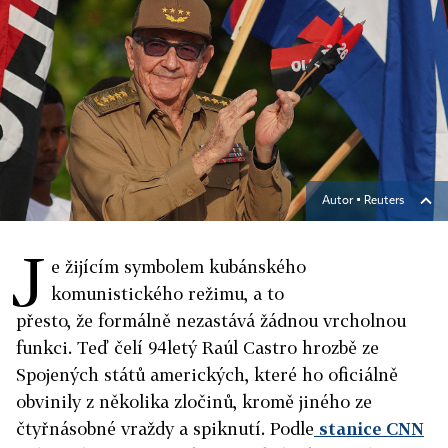
Autor ▪
Reuters
J
e žijícím symbolem kubánského
komunistického režimu, a to
přesto, že formálně nezastává žádnou vrcholnou
funkci. Teď čelí 94letý Raúl Castro hrozbě ze
Spojených států amerických, které ho oficiálně
obvinily z několika zločinů, kromě jiného ze
čtyřnásobné vraždy a spiknutí. Podle
stanice CNN