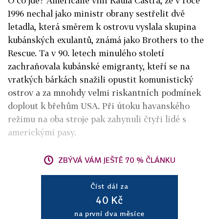
O co jde? Američané viní Raúla Castra, že v roce
1996 nechal jako ministr obrany sestřelit dvě
letadla, která směrem k ostrovu vyslala skupina
kubánských exulantů, známá jako Brothers to the
Rescue. Ta v 90. letech minulého století
zachraňovala kubánské emigranty, kteří se na
vratkých bárkách snažili opustit komunistický
ostrov a za mnohdy velmi riskantních podmínek
doplout k břehům USA. Při útoku havanského
režimu na oba stroje pak zahynuli čtyři lidé s
americkými pasy.
ZBÝVÁ VÁM JEŠTĚ 70 % ČLÁNKU
Číst dál za
40 Kč
na první dva měsíce