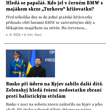
Hledá se papaláš. Kdo jel v černém BMW s
majákem skrze „Turkovu“ křižovatku?
Před několika dny se do jedné pražské křižovatky
přihnalo obří luxusní BMW se začerněnými skly a
blikajícím majáčkem na střeše. Na červenou...
4. 8. 2026 ▪ 6 min. čtení
Rusko při úderu na Kyjev zabilo další dítě.
Zelenskyj hledá řešení nedostatku zbraní
proti balistickým střelám
Rusko v noci na sobotu znovu zaútočilo na Kyjev a jeho
okolí. Při útoku zahynul tříletý chlapec se svými