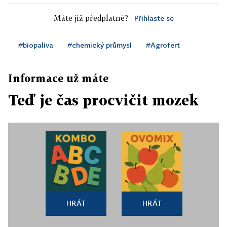
Máte již předplatné?
Přihlaste se
#biopaliva
#chemický průmysl
#Agrofert
Informace už máte
Teď je čas procvičit mozek
HRÁT
HRÁT