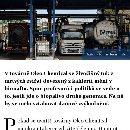
Autor ▪
Tomáš Tesař
V továrně Oleo Chemical se živočišný tuk z
mrtvých zvířat dovezený z kafilerií mění v
bionaftu. Spor profesorů i politiků se vede o
to, jestli jde o biopalivo druhé generace. Na ně
by se mělo vztahovat daňové zvýhodnění.
P
okud se uvnitř továrny Oleo Chemical
na okraji Liberce zdržíte déle než 10 minut,