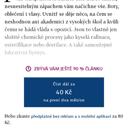
nesnesitelným zápachem vám načichne vše. Boty,
oblečení i vlasy. Uvnitř se děje něco, na čem se
neshodnou ani akademici z vysokých škol a kvůli
čemu se hádá vláda s opozicí. Jsou to vlastně jen
složité chemické procesy jako kyselá rafinace,
esterifikace nebo destilace. A také samozřejmě
lukrativní byznys.
ZBÝVÁ VÁM JEŠTĚ 90 % ČLÁNKU
Číst dál za
40 Kč
na první dva měsíce
Nebo zkuste
za 80
předplatné bez reklam a s mobilní aplikací
Kč.