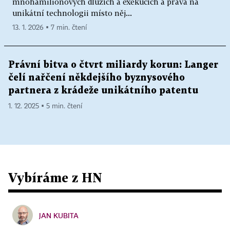
mnohamilionových dluzích a exekucích a práva na
unikátní technologii místo něj...
13. 1. 2026 ▪ 7 min. čtení
Právní bitva o čtvrt miliardy korun: Langer
čelí nařčení někdejšího byznysového
partnera z krádeže unikátního patentu
1. 12. 2025 ▪ 5 min. čtení
Vybíráme z HN
JAN KUBITA