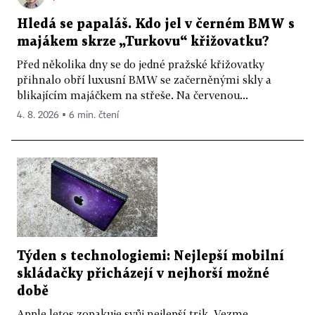
Hledá se papaláš. Kdo jel v černém BMW s
majákem skrze „Turkovu“ křižovatku?
Před několika dny se do jedné pražské křižovatky
přihnalo obří luxusní BMW se začerněnými skly a
blikajícím majáčkem na střeše. Na červenou...
4. 8. 2026 ▪ 6 min. čtení
Týden s technologiemi: Nejlepší mobilní
skládačky přicházejí v nejhorší možné
době
Apple letos zopakuje svůj nejlepší trik. Vezme