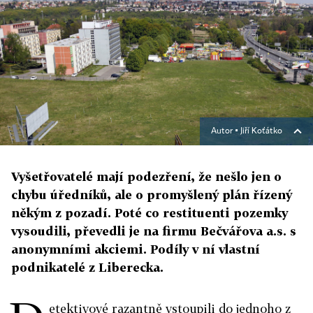
Autor ▪
Jiří Koťátko
Vyšetřovatelé mají podezření, že nešlo jen o
chybu úředníků, ale o promyšlený plán řízený
někým z pozadí. Poté co restituenti pozemky
vysoudili, převedli je na firmu Bečvářova a.s. s
anonymními akciemi. Podíly v ní vlastní
podnikatelé z Liberecka.
etektivové razantně vstoupili do jednoho z