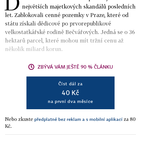
D
největších majetkových skandálů posledních
let. Zablokovali cenné pozemky v Praze, které od
státu získali dědicové po prvorepublikové
velkostatkářské rodině Bečvářových. Jedná se o 36
hektarů parcel, které mohou mít tržní cenu až
několik miliard korun.
ZBÝVÁ VÁM JEŠTĚ 90 % ČLÁNKU
Číst dál za
40 Kč
na první dva měsíce
Nebo zkuste
za 80
předplatné bez reklam a s mobilní aplikací
Kč.