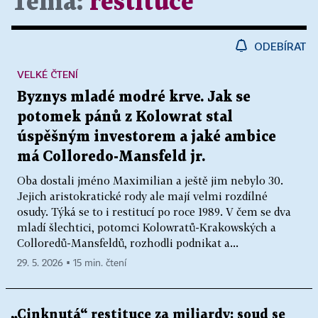
Téma:
restituce
ODEBÍRAT
VELKÉ ČTENÍ
Byznys mladé modré krve. Jak se
potomek pánů z Kolowrat stal
úspěšným investorem a jaké ambice
má Colloredo-Mansfeld jr.
Oba dostali jméno Maximilian a ještě jim nebylo 30.
Jejich aristokratické rody ale mají velmi rozdílné
osudy. Týká se to i restitucí po roce 1989. V čem se dva
mladí šlechtici, potomci Kolowratů-Krakowských a
Colloredů-Mansfeldů, rozhodli podnikat a...
29. 5. 2026 ▪ 15 min. čtení
„Cinknutá“ restituce za miliardy: soud se