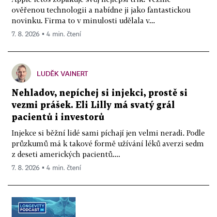
ověřenou technologii a nabídne ji jako fantastickou
novinku. Firma to v minulosti udělala v...
7. 8. 2026 ▪ 4 min. čtení
LUDĚK VAINERT
Nehladov, nepíchej si injekci, prostě si
vezmi prášek. Eli Lilly má svatý grál
pacientů i investorů
Injekce si běžní lidé sami píchají jen velmi neradi. Podle
průzkumů má k takové formě užívání léků averzi sedm
z deseti amerických pacientů....
7. 8. 2026 ▪ 4 min. čtení