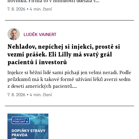
novinku. Firma to v minulosti udělala v...
7. 8. 2026 ▪ 4 min. čtení
LUDĚK VAINERT
Nehladov, nepíchej si injekci, prostě si
vezmi prášek. Eli Lilly má svatý grál
pacientů i investorů
Injekce si běžní lidé sami píchají jen velmi neradi. Podle
průzkumů má k takové formě užívání léků averzi sedm
z deseti amerických pacientů....
7. 8. 2026 ▪ 4 min. čtení