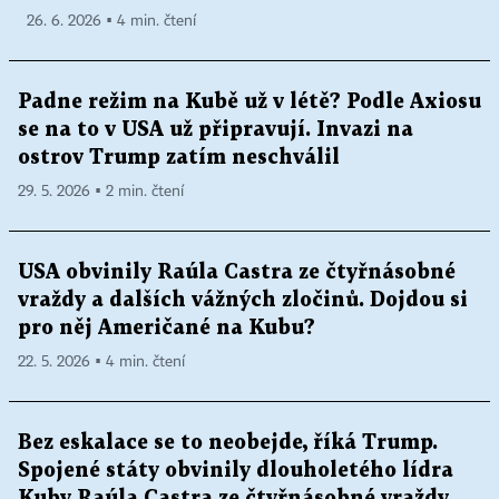
26. 6. 2026 ▪ 4 min. čtení
Padne režim na Kubě už v létě? Podle Axiosu
se na to v USA už připravují. Invazi na
ostrov Trump zatím neschválil
29. 5. 2026 ▪ 2 min. čtení
USA obvinily Raúla Castra ze čtyřnásobné
vraždy a dalších vážných zločinů. Dojdou si
pro něj Američané na Kubu?
22. 5. 2026 ▪ 4 min. čtení
Bez eskalace se to neobejde, říká Trump.
Spojené státy obvinily dlouholetého lídra
Kuby Raúla Castra ze čtyřnásobné vraždy