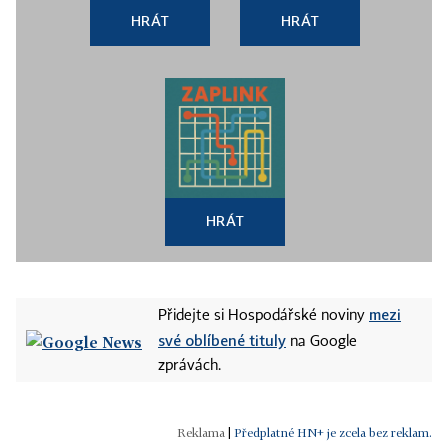
HRÁT
HRÁT
HRÁT
mezi
Přidejte si Hospodářské noviny
své oblíbené tituly
na Google
zprávách.
|
Předplatné HN+ je zcela bez reklam.