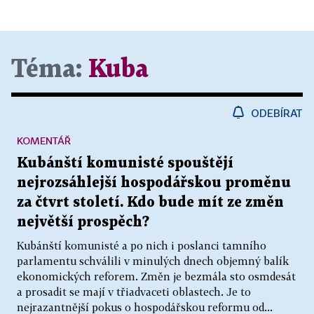
Téma:
Kuba
ODEBÍRAT
KOMENTÁŘ
Kubánští komunisté spouštějí
nejrozsáhlejší hospodářskou proměnu
za čtvrt století. Kdo bude mít ze změn
největší prospěch?
Kubánští komunisté a po nich i poslanci tamního
parlamentu schválili v minulých dnech objemný balík
ekonomických reforem. Změn je bezmála sto osmdesát
a prosadit se mají v třiadvaceti oblastech. Je to
nejrazantnější pokus o hospodářskou reformu od...