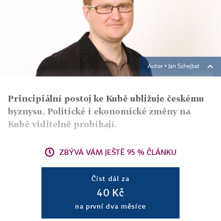
Autor ▪
Jan Schejbal
Principiální postoj ke Kubě ubližuje českému
byznysu. Politické i ekonomické změny na
Kubě viditelně probíhají.
ZBÝVÁ VÁM JEŠTĚ 95 % ČLÁNKU
Číst dál za
40 Kč
na první dva měsíce