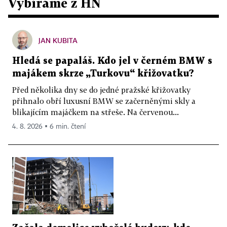
Vybíráme z HN
JAN KUBITA
Hledá se papaláš. Kdo jel v černém BMW s
majákem skrze „Turkovu“ křižovatku?
Před několika dny se do jedné pražské křižovatky
přihnalo obří luxusní BMW se začerněnými skly a
blikajícím majáčkem na střeše. Na červenou...
4. 8. 2026 ▪ 6 min. čtení