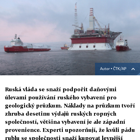
Autor ▪
ČTK/AP
Ruská vláda se snaží podpořit daňovými
úlevami používání ruského vybavení pro
geologický průzkum. Náklady na průzkum tvoří
zhruba desetinu výdajů ruských ropných
společností, většina vybavení je ale západní
provenience. Experti upozorňují, že kvůli pádu
rublu se společnosti snaží kupovat levnější