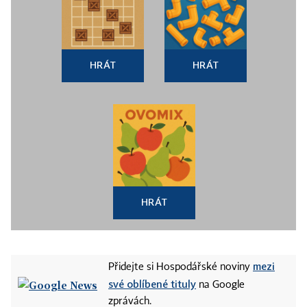
HRÁT
HRÁT
HRÁT
mezi
Přidejte si Hospodářské noviny
své oblíbené tituly
na Google
zprávách.