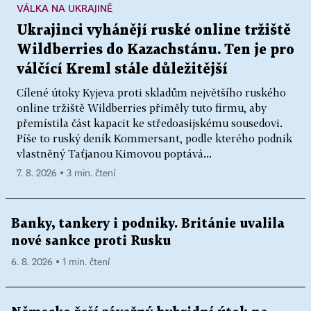
VÁLKA NA UKRAJINĚ
Ukrajinci vyhánějí ruské online tržiště
Wildberries do Kazachstánu. Ten je pro
válčící Kreml stále důležitější
Cílené útoky Kyjeva proti skladům největšího ruského
online tržiště Wildberries přiměly tuto firmu, aby
přemístila část kapacit ke středoasijskému sousedovi.
Píše to ruský deník Kommersant, podle kterého podnik
vlastněný Taťjanou Kimovou poptává...
7. 8. 2026 ▪ 3 min. čtení
Banky, tankery i podniky. Británie uvalila
nové sankce proti Rusku
6. 8. 2026 ▪ 1 min. čtení