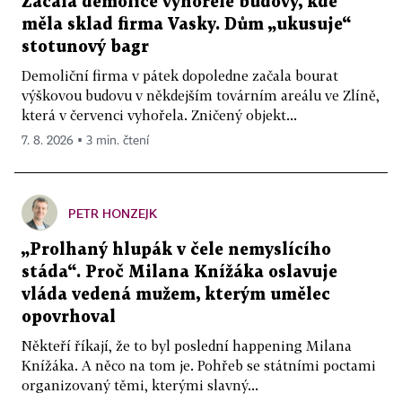
Začala demolice vyhořelé budovy, kde
měla sklad firma Vasky. Dům „ukusuje“
stotunový bagr
Demoliční firma v pátek dopoledne začala bourat
výškovou budovu v někdejším továrním areálu ve Zlíně,
která v červenci vyhořela. Zničený objekt...
7. 8. 2026 ▪ 3 min. čtení
PETR HONZEJK
„Prolhaný hlupák v čele nemyslícího
stáda“. Proč Milana Knížáka oslavuje
vláda vedená mužem, kterým umělec
opovrhoval
Někteří říkají, že to byl poslední happening Milana
Knížáka. A něco na tom je. Pohřeb se státními poctami
organizovaný těmi, kterými slavný...