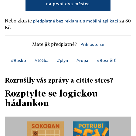
na první dva měsíce
Nebo zkuste
za 80
předplatné bez reklam a s mobilní aplikací
Kč.
Máte již předplatné?
Přihlaste se
#Rusko
#těžba
#plyn
#ropa
#Rosněfť
Rozrušily vás zprávy a cítíte stres?
Rozptylte se logickou
hádankou